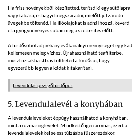
Ha friss növényekből készítetted, terítsd ki egy sütőlapra
vagy tálcára, és hagyd megszáradni, mielőtt jól záródó
üvegekbe töltenéd. Ha illóolajokat is adnál hozzá, keverd
el a gyógynövényes sóban még a szétterítés előtt.
A fürdősóból adj néhány evőkanálnyi mennyiséget egy kád
kellemesen meleg vízhez. Újrahasználható teafilterbe,
muszlinzsákba stb. is töltheted a fürdősót, hogy
egyszerűbb legyen a kádat kitakarítani.
Levendulás pezsgőfürdőpor
5. Levendulalevél a konyhában
A levendulaleveleket éppúgy használhatod a konyhában,
mint a rozmaringlevelet. Mindkettő igen aromás, ezért a
levendulalevelekkel se ess túlzásba fűszerezéskor.