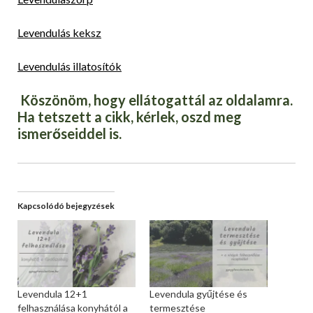
Levendulás keksz
Levendulás illatosítók
Köszönöm, hogy ellátogattál az oldalamra.
Ha tetszett a cikk, kérlek, oszd meg
ismerőseiddel is.
Kapcsolódó bejegyzések
Levendula 12+1
Levendula gyűjtése és
felhasználása konyhától a
termesztése