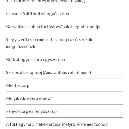
Tartósítószermentes bodzalekvár házilag
Immunerősítő bodzabogyó szirup
Bazsalikom sóban tartósításának 3 legjobb módja
9 egyszerű és természetes módja az érszűkület
megelőzésének
Bodzabogyó szörp egyszerűen
Szőrös disznóparéj (Amaranthus retroflexus)
Mentaszörp
Melyik Aloe vera ehető?
Fenyőszörp és fenyőszirup
A fokhagyma 5 mellékhatása, melyről érdemes tudnod