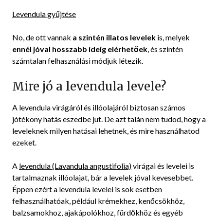
Levendula gyűjtése
No, de ott vannak
a szintén illatos levelek
is, melyek
ennél jóval hosszabb ideig elérhetőek
, és szintén
számtalan felhasználási módjuk létezik.
Mire jó a levendula levele?
A levendula virágáról és illóolajáról biztosan számos
jótékony hatás eszedbe jut. De azt talán nem tudod, hogy a
leveleknek milyen hatásai lehetnek, és mire használhatod
ezeket.
A
levendula (Lavandula angustifolia)
virágai és levelei is
tartalmaznak illóolajat, bár a levelek jóval kevesebbet.
Éppen ezért a levendula levelei is sok esetben
felhasználhatóak, például krémekhez, kenőcsökhöz,
balzsamokhoz, ajakápolókhoz, fürdőkhöz és egyéb