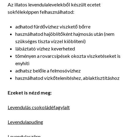
Az illatos levendulalevelekből készült ecetet
sokféleképpen felhasználhatod:
adhatod fürdővízhez viszkető bőrre
használhatod hajöblítőként hajmosás után (nem
szükséges tiszta vízzel kiöblíteni)
lábáztató vízhez keverheted
töményen a rovarcsípések okozta viszketéseket is
enyhíti
adhatsz belőle a felmosóvízhez
használhatod vízkőtelenítéshez, ablaktisztításhoz
Ezeket is nézd meg:
Levendulás csokoládéfagylalt
Levendulapuding
Levendulaszörp