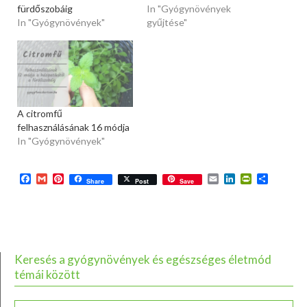
fürdőszobáig
In "Gyógynövények
In "Gyógynövények"
gyűjtése"
A citromfű
felhasználásának 16 módja
In "Gyógynövények"
Facebook
Gmail
Pinterest
Email
LinkedIn
PrintFriend
Ossza
Share
Post
Save
meg
Keresés a gyógynövények és egészséges életmód
témái között