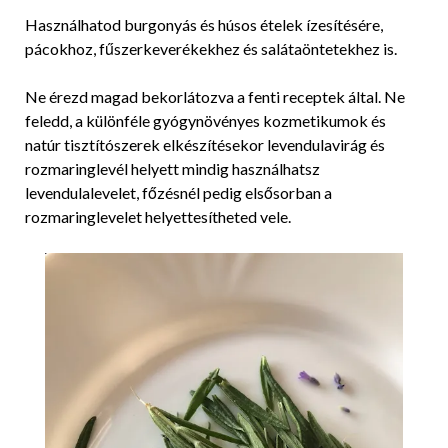
Használhatod burgonyás és húsos ételek ízesítésére,
pácokhoz, fűszerkeverékekhez és salátaöntetekhez is.
Ne érezd magad bekorlátozva a fenti receptek által. Ne
feledd, a különféle gyógynövényes kozmetikumok és
natúr tisztítószerek elkészítésekor levendulavirág és
rozmaringlevél helyett mindig használhatsz
levendulalevelet, főzésnél pedig elsősorban a
rozmaringlevelet helyettesítheted vele.