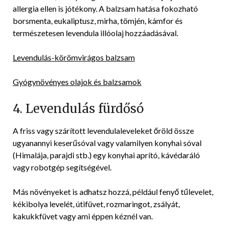
allergia ellen is jótékony. A balzsam hatása fokozható
borsmenta, eukaliptusz, mirha, tömjén, kámfor és
természetesen levendula illóolaj hozzáadásával.
Levendulás-körömvirágos balzsam
Gyógynövényes olajok és balzsamok
4. Levendulás fürdősó
A friss vagy szárított levendulaleveleket őröld össze
ugyanannyi keserűsóval vagy valamilyen konyhai sóval
(Himalája, parajdi stb.) egy konyhai aprító, kávédaráló
vagy robotgép segítségével.
Más növényeket is adhatsz hozzá, például fenyő tűlevelet,
kékibolya levelét, útifüvet, rozmaringot, zsályát,
kakukkfüvet vagy ami éppen kéznél van.