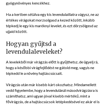
gyógynövényes kencékhez.
Ha a kertben sétálva egy kis levendulaillatra vágysz, ne az
értékes virágokat morzsolgasd a kezed között, inkább
tépkedj le egy kis maréknyi levelet, és ezt dörzsölgesd az
ujjaid között.
Hogyan gyűjtsd a
levendulaleveleket?
A levelekből már virágzás előtt is gyűjthetsz, de ügyelj rá,
hogy a későbbi virágfejlődést ne gátold meg, vagyis ne
tépkedd le a növény hajtáscsúcsait.
Virágzás után már kisebb kárt okozhatsz. Mindamellett
vedd figyelembe, hogy a levendulánál másodvirágzásra is
számíthatsz, ami ugyan jóval kisebb mértékű, mint a
fővirágzás, de a hajtáscsúcsok letépkedésével ez akár el is