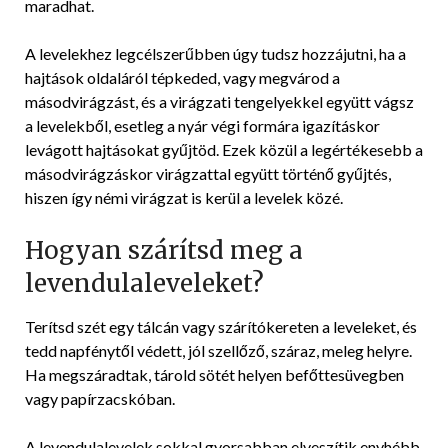
maradhat.
A levelekhez legcélszerűbben úgy tudsz hozzájutni, ha a
hajtások oldaláról tépkeded, vagy megvárod a
másodvirágzást, és a virágzati tengelyekkel együtt vágsz
a levelekből, esetleg a nyár végi formára igazításkor
levágott hajtásokat gyűjtöd. Ezek közül a legértékesebb a
másodvirágzáskor virágzattal együtt történő gyűjtés,
hiszen így némi virágzat is kerül a levelek közé.
Hogyan szárítsd meg a
levendulaleveleket?
Terítsd szét egy tálcán vagy szárítókereten a leveleket, és
tedd napfénytől védett, jól szellőző, száraz, meleg helyre.
Ha megszáradtak, tárold sötét helyen befőttesüvegben
vagy papírzacskóban.
A levendulalevelek sokkal gyorsabban elveszítik enyhébb