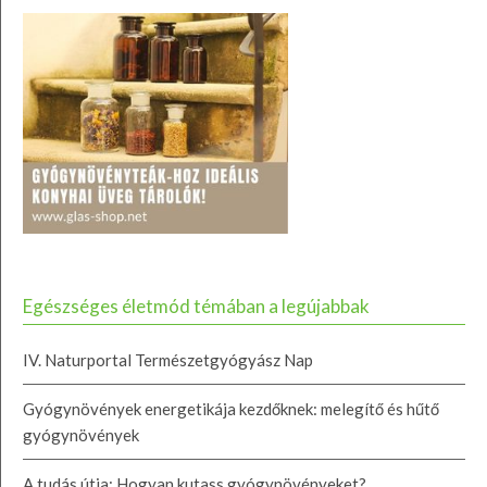
Egészséges életmód témában a legújabbak
IV. Naturportal Természetgyógyász Nap
Gyógynövények energetikája kezdőknek: melegítő és hűtő
gyógynövények
A tudás útja: Hogyan kutass gyógynövényeket?