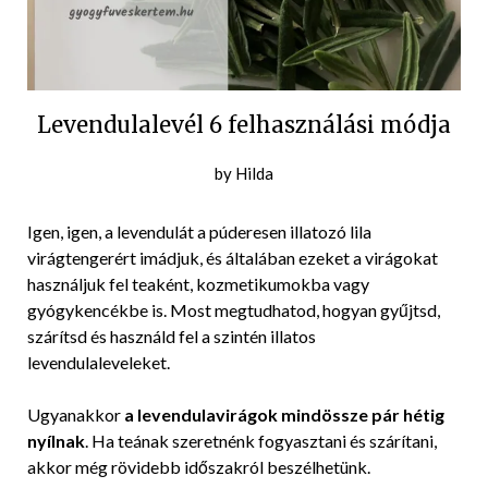
Levendulalevél 6 felhasználási módja
Posted
by
Hilda
on
2022-
Igen, igen, a levendulát a púderesen illatozó lila
06-
virágtengerért imádjuk, és általában ezeket a virágokat
26
használjuk fel teaként, kozmetikumokba vagy
gyógykencékbe is. Most megtudhatod, hogyan gyűjtsd,
szárítsd és használd fel a szintén illatos
levendulaleveleket.
Ugyanakkor
a levendulavirágok mindössze pár hétig
nyílnak
. Ha teának szeretnénk fogyasztani és szárítani,
akkor még rövidebb időszakról beszélhetünk.