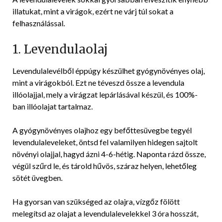
illatukat, mint a virágok, ezért ne várj túl sokat a
felhasználással.
1. Levendulaolaj
Levendulalevélből éppúgy készülhet gyógynövényes olaj,
mint a virágokból. Ezt ne téveszd össze a levendula
illóolajjal, mely a virágzat lepárlásával készül, és 100%-
ban illóolajat tartalmaz.
A gyógynövényes olajhoz egy befőttesüvegbe tegyél
levendulaleveleket, öntsd fel valamilyen hidegen sajtolt
növényi olajjal, hagyd ázni 4-6-hétig. Naponta rázd össze,
végül szűrd le, és tárold hűvös, száraz helyen, lehetőleg
sötét üvegben.
Ha gyorsan van szükséged az olajra, vízgőz fölött
melegítsd az olajat a levendulalevelekkel 3 óra hosszát,