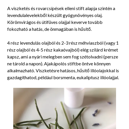
A viszketés és rovarcsípések elleni stift alapja szintén a
levendulalevelekből készült gyógynövényes olaj.
Körömvirágos és útifüves olajjal keverve tovább
fokozható a hatás, de önmagában is hűsítő.
4 rész levendulás olajból és 2-3 rész méhviaszból (vagy 1
rész olajból és 4-5 rész kakaóvajból) elég szilárd krémet
kapsz, ami a nyári melegben sem fog szétolvadni (persze
ne tárold a napon). Ajakápolós stiftbe öntve könnyen
alkalmazható. Viszketésre hatásos, hűsítő illóolajokkal is
gazdagíthatod, például borsmenta, eukaliptusz illóolajjal.