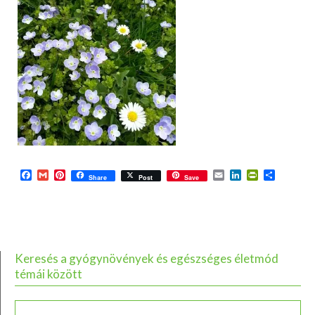
Facebook
Gmail
Pinterest
Email
LinkedIn
PrintFriend
Ossza
Share
Post
Save
meg
Keresés a gyógynövények és egészséges életmód
témái között