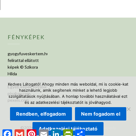
FÉNYKÉPEK
gyogyfuveskertem.hu
felirattal ellátott
képek © Szikora
Hilda
Kedves Látogató! Ahogy minden más weboldal, mi is cookie-kat
Egyéb képek forrása:
használunk, amik segítenek minket a lehető legjobb
pixabay.com,
szolgáltatások nyújtásában. A honlap további használatával ezt
pexels.com
és az adatkezelési tájékoztatót is jóváhagyod.
Rendben, elfogadom
Nem fogadom el
©2026 GyógyfüvesKertem
| Design:
Newspaperly
Adatkezelési tájékoztató
Facebook
Gmail
Pinterest
Email
LinkedIn
PrintFriendly
Ossza
WordPress Theme