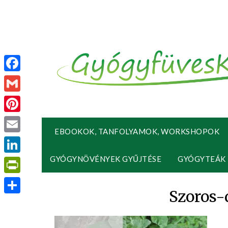
Facebook
Gmail
Pinterest
EBOOKOK, TANFOLYAMOK, WORKSHOPOK
Email
GYÓGYNÖVÉNYEK GYŰJTÉSE
GYÓGYTEÁK
LinkedIn
PrintFriendly
Szoros-
Ossza
meg