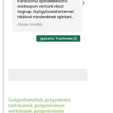
Karácsonyi ajándékkészítő
Nagyon jó
worksopon vettünk részt
Sok haszno
tegnap. GyógyfüvesKertemet
Hildával mindenkinek ajánlani
tudom, ha feltöltődésre,
Olvass tovább
egyben tudásra vágyik kellemes
környezetben. Ha lehetne sokkal
több csillagot adni, akkor azt
Igazolta: Trustindex
mind adnám.
Gyógynövényklub, gyógynövény
tanfolyamok, gyógynövényes
workshopok, gyógynövényes