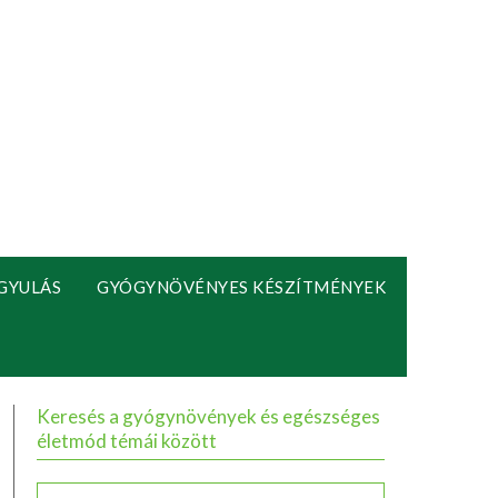
GYULÁS
GYÓGYNÖVÉNYES KÉSZÍTMÉNYEK
Keresés a gyógynövények és egészséges
életmód témái között