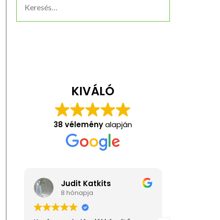
KIVÁLÓ
38 vélemény
alapján
Judit Katkits
Ani
8 hónapja
1 év