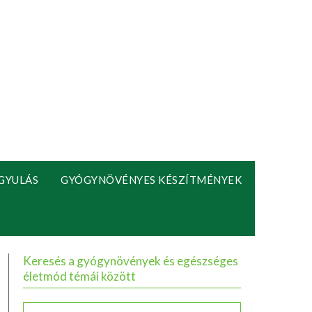
GYULÁS
GYÓGYNÖVÉNYES KÉSZÍTMÉNYEK
Keresés a gyógynövények és egészséges
életmód témái között