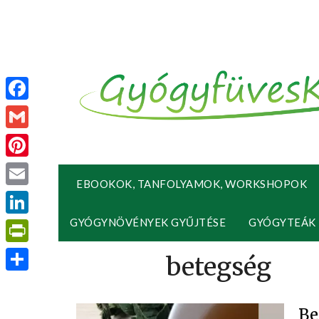
Facebook
Gmail
Pinterest
EBOOKOK, TANFOLYAMOK, WORKSHOPOK
Email
GYÓGYNÖVÉNYEK GYŰJTÉSE
GYÓGYTEÁK
LinkedIn
PrintFriendly
Ossza
meg
Be