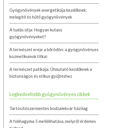
Gyógynövények energetikája kezdőknek:
melegítő és hűtő gyógynövények
A tudás útja: Hogyan kutass
gyógynövényeket?
A természet ereje a bőrödön: a gyógynövényes
kozmetikumok titkai
A természet patikája: Útmutató kezdőknek a
biztonságos és etikus gyűjtéshez
Legkedveltebb gyógynövényes cikkek
Tartósítószermentes bodzalekvár házilag
A fokhagyma 5 mellékhatása, melyről érdemes
tudnod