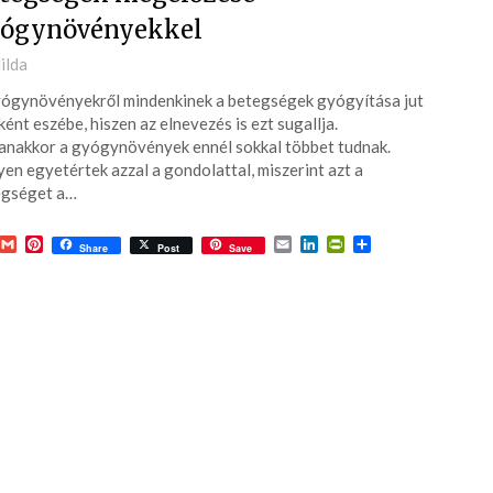
ógynövényekkel
ted
ilda
ógynövényekről mindenkinek a betegségek gyógyítása jut
6-
ként eszébe, hiszen az elnevezés is ezt sugallja.
nakkor a gyógynövények ennél sokkal többet tudnak.
en egyetértek azzal a gondolattal, miszerint azt a
egséget a…
acebook
Gmail
Pinterest
Email
LinkedIn
PrintFriendly
Ossza
Share
Post
Save
meg