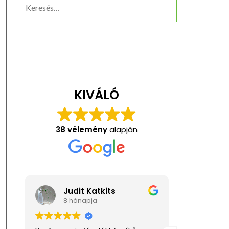
KIVÁLÓ
38 vélemény
alapján
Judit Katkits
Ani
8 hónapja
1 év