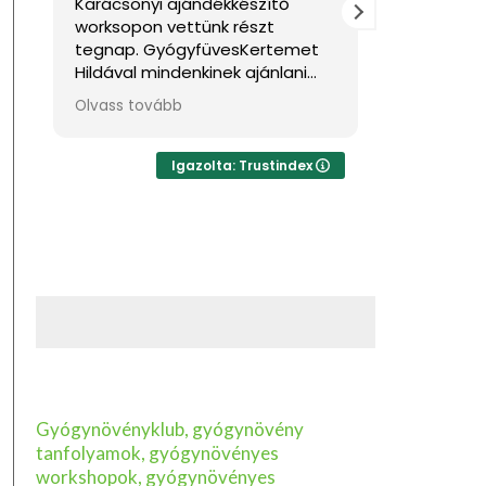
Karácsonyi ajándékkészítő
Nagyon jó
worksopon vettünk részt
Sok haszno
tegnap. GyógyfüvesKertemet
Hildával mindenkinek ajánlani
tudom, ha feltöltődésre,
Olvass tovább
egyben tudásra vágyik kellemes
környezetben. Ha lehetne sokkal
több csillagot adni, akkor azt
Igazolta: Trustindex
mind adnám.
Gyógynövényklub, gyógynövény
tanfolyamok, gyógynövényes
workshopok, gyógynövényes