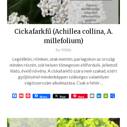
Cickafarkfű (Achillea collina, A.
millefolium)
Posted
by
Hilda
on
Legelőkön, réteken, utak mentén, parlagokon az ország
2016-
minden részén, sok helyen tömegesen előforduló, jellemző
05-
illatú, évelő növény. A cickafarkfű szára nem szakad, ezért
gyűjtésénél mindenképpen szükséges valamilyen
24
vágószerszám alkalmazása. Csak a fehér…
Facebook
Gmail
Pinterest
Email
LinkedIn
PrintFrie
Ossza
Share
Post
Save
meg