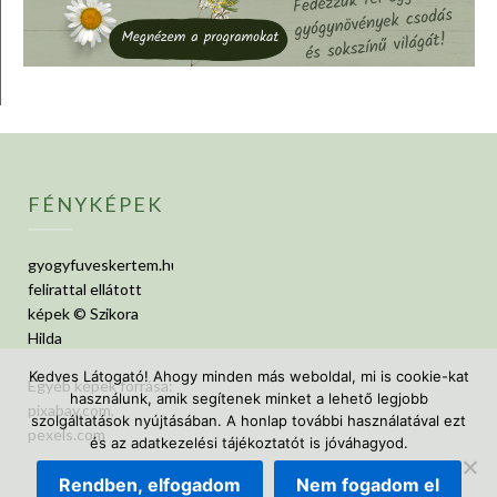
FÉNYKÉPEK
gyogyfuveskertem.hu
felirattal ellátott
képek © Szikora
Hilda
Kedves Látogató! Ahogy minden más weboldal, mi is cookie-kat
Egyéb képek forrása:
használunk, amik segítenek minket a lehető legjobb
pixabay.com,
szolgáltatások nyújtásában. A honlap további használatával ezt
pexels.com
és az adatkezelési tájékoztatót is jóváhagyod.
Rendben, elfogadom
Nem fogadom el