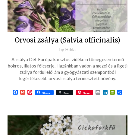
Orvosi zsálya (Salvia officinalis)
Posted
by
Hilda
on
A zsálya Dél-Európa karsztos vidékein tömegesen termő
2016-
bokros, illatos félcserje. Hazánkban vadon a mezei és a ligeti
06-
zsálya fordul elő, ám a gyógyászati szempontból
legértékesebb orvosi zsálya termesztett növény.
30
Facebook
Gmail
Pinterest
Email
LinkedIn
PrintFrie
Ossza
Share
Post
Save
meg