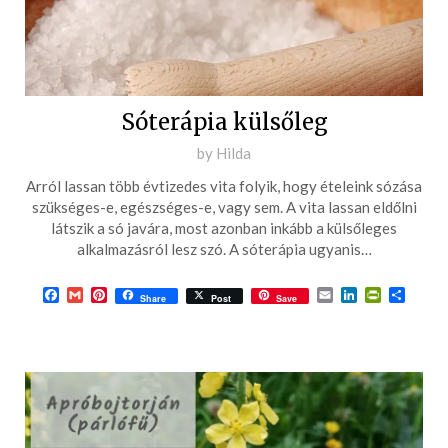
Sóterápia külsőleg
Posted
by
Hilda
on
Arról lassan több évtizedes vita folyik, hogy ételeink sózása
2018-
szükséges-e, egészséges-e, vagy sem. A vita lassan eldőlni
05-
látszik a só javára, most azonban inkább a külsőleges
alkalmazásról lesz szó. A sóterápia ugyanis…
04
Facebook
Gmail
Pinterest
Email
LinkedIn
PrintFrie
Ossza
Share
Post
Save
meg