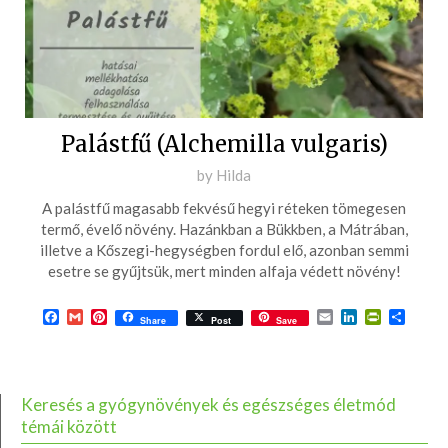
Palástfű (Alchemilla vulgaris)
Posted
by
Hilda
on
A palástfű magasabb fekvésű hegyi réteken tömegesen
2016-
termő, évelő növény. Hazánkban a Bükkben, a Mátrában,
04-
illetve a Kőszegi-hegységben fordul elő, azonban semmi
esetre se gyűjtsük, mert minden alfaja védett növény!
22
Facebook
Gmail
Pinterest
Email
LinkedIn
PrintFrie
Ossza
Share
Post
Save
meg
Keresés a gyógynövények és egészséges életmód
témái között