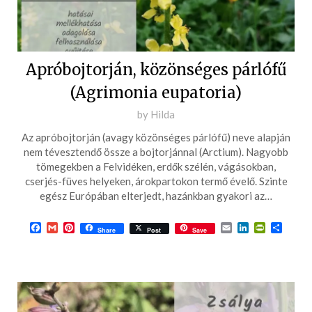
Apróbojtorján, közönséges párlófű
(Agrimonia eupatoria)
Posted
by
Hilda
on
Az apróbojtorján (avagy közönséges párlófű) neve alapján
2017-
nem tévesztendő össze a bojtorjánnal (Arctium). Nagyobb
05-
tömegekben a Felvidéken, erdők szélén, vágásokban,
cserjés-füves helyeken, árokpartokon termő évelő. Szinte
21
egész Európában elterjedt, hazánkban gyakori az…
Facebook
Gmail
Pinterest
Email
LinkedIn
PrintFrie
Ossza
Share
Post
Save
meg