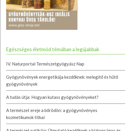
Egészséges életmód témában a legújabbak
IV. Naturportal Természetgyógyász Nap
Gyógynövények energetikája kezdőknek: melegítő és hűtő
gyógynövények
A tudás útja: Hogyan kutass gyógynövényeket?
A természet ereje a bőrödön: a gyógynövényes
kozmetikumok titkai
A természet patikája: Útmutató kezdőknek a biztonságos és