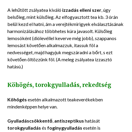
A lehűtött zsályatea kiváló
izzadás elleni szer
, úgy
belsőleg, mint külsőleg. Az elfogyasztott tea kb. 3 órán
belül kezd el hatni, ám a verejtékmirigyek elválasztásának
harmonizálásához többhetes kúra javasolt. Külsőleg
lemosóként (diólevéllel keverve még jobb), szappanos
lemosást követően alkalmazzuk, itassuk föl a
nedvességet, majd hagyjuk megszáradni a bőrt, s ezt
követően öltözzünk föl. (A meleg zsályatea izzasztó
hatású.)
Köhögés, torokgyulladás, rekedtség
Köhögés
esetén alkalmazott teakeverékekben
mindenképpen helye van.
Gyulladáscsökkentő
,
antiszeptikus
hatását
torokgyulladás
és
fogínygyulladás
esetén is