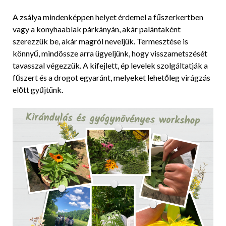
A zsálya mindenképpen helyet érdemel a fűszerkertben
vagy a konyhaablak párkányán, akár palántaként
szerezzük be, akár magról neveljük. Termesztése is
könnyű, mindössze arra ügyeljünk, hogy visszametszését
tavasszal végezzük. A kifejlett, ép levelek szolgáltatják a
fűszert és a drogot egyaránt, melyeket lehetőleg virágzás
előtt gyűjtünk.