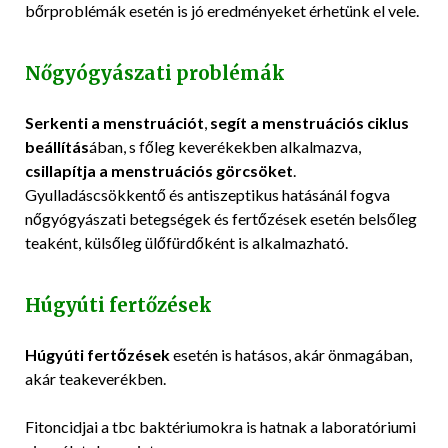
bőrproblémák esetén is jó eredményeket érhetünk el vele.
Nőgyógyászati problémák
Serkenti a menstruációt
,
segít a menstruációs ciklus
beállítás
ában, s főleg keverékekben alkalmazva,
csillapítja a menstruációs görcsöket
.
Gyulladáscsökkentő és antiszeptikus hatásánál fogva
nőgyógyászati betegségek és fertőzések esetén belsőleg
teaként, külsőleg ülőfürdőként is alkalmazható.
Húgyúti fertőzések
Húgyúti fertőzések
esetén is hatásos, akár önmagában,
akár teakeverékben.
Fitoncidjai a tbc baktériumokra is hatnak a laboratóriumi