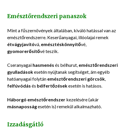
Emésztőrendszeri panaszok
Mint a fűszernövények általában, kiváló hatással van az
emésztőrendszerre. Keserűanyagai, illóolajai remek
étvágyjavító
vá,
emésztéskönnyítő
vé,
gyomorerősítő
vé teszik.
Cseranyagai
hasmenés
és bélhurut,
emésztőrendszeri
gyulladások
esetén nyújtanak segítséget, ám egyéb
hatóanyagai folytán
emésztőrendszeri görcsök
,
felfúvódás
és
bélfertőzések
esetén is hatásos.
Háborgó emésztőrendszer
kezelésére (akár
másnaposság
esetén is) remekül alkalmazható.
Izzadásgátló