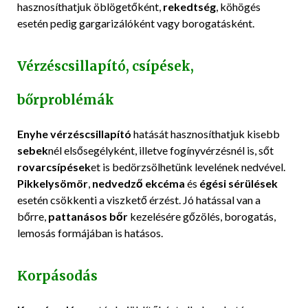
hasznosíthatjuk öblögetőként,
rekedtség
, köhögés
esetén pedig gargarizálóként vagy borogatásként.
Vérzéscsillapító, csípések,
bőrproblémák
Enyhe vérzéscsillapító
hatását hasznosíthatjuk kisebb
sebek
nél elsősegélyként, illetve fogínyvérzésnél is, sőt
rovarcsípések
et is bedörzsölhetünk levelének nedvével.
Pikkelysömör
,
nedvedző ekcéma
és
égési sérülések
esetén csökkenti a viszkető érzést. Jó hatással van a
bőrre,
pattanásos bőr
kezelésére gőzölés, borogatás,
lemosás formájában is hatásos.
Korpásodás