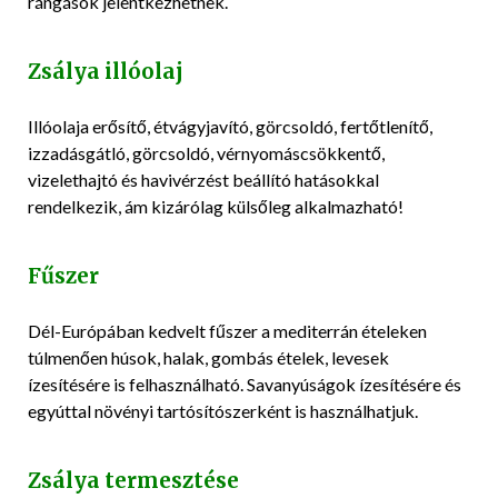
rángások jelentkezhetnek.
Zsálya illóolaj
Illóolaja erősítő, étvágyjavító, görcsoldó, fertőtlenítő,
izzadásgátló, görcsoldó, vérnyomáscsökkentő,
vizelethajtó és havivérzést beállító hatásokkal
rendelkezik, ám kizárólag külsőleg alkalmazható!
Fűszer
Dél-Európában kedvelt fűszer a mediterrán ételeken
túlmenően húsok, halak, gombás ételek, levesek
ízesítésére is felhasználható. Savanyúságok ízesítésére és
egyúttal növényi tartósítószerként is használhatjuk.
Zsálya termesztése