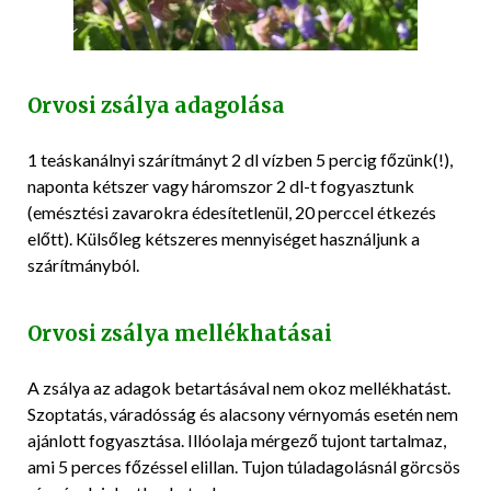
Orvosi zsálya adagolása
1 teáskanálnyi szárítmányt 2 dl vízben 5 percig főzünk(!),
naponta kétszer vagy háromszor 2 dl-t fogyasztunk
(emésztési zavarokra édesítetlenül, 20 perccel étkezés
előtt). Külsőleg kétszeres mennyiséget használjunk a
szárítmányból.
Orvosi zsálya mellékhatásai
A zsálya az adagok betartásával nem okoz mellékhatást.
Szoptatás, váradósság és alacsony vérnyomás esetén nem
ajánlott fogyasztása. Illóolaja mérgező tujont tartalmaz,
ami 5 perces főzéssel elillan. Tujon túladagolásnál görcsös