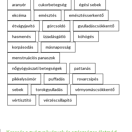
aranyér
cukorbetegség
égési sebek
ekcéma
emésztés
emésztésserkentő
étvágyjavító
görcsoldó
gyulladáscsökkentő
hasmenés
izzadásgátló
köhögés
korpásodás
másnaposság
menstruációs panaszok
nőgyógyászati betegségek
pattanás
pikkelysömör
puffadás
rovarcsípés
sebek
torokgyulladás
vérnyomáscsökkentő
vértisztító
vérzéscsillapító