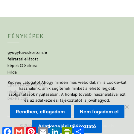
FÉNYKÉPEK
gyogyfuveskertem.hu
felirattal ellátott
képek © Szikora
Hilda
Kedves Látogató! Ahogy minden más weboldal, mi is cookie-kat
Egyéb képek forrása:
használunk, amik segítenek minket a lehető legjobb
pixabay.com,
szolgáltatások nyújtásában. A honlap további használatával ezt
pexels.com
és az adatkezelési tájékoztatót is jóváhagyod.
Rendben, elfogadom
Nem fogadom el
©2026 GyógyfüvesKertem
| Design:
Newspaperly
Adatkezelési tájékoztató
Facebook
Gmail
Pinterest
Email
LinkedIn
PrintFriendly
Ossza
WordPress Theme
meg