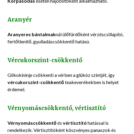
Korpásodás
esetén hajöblítőként alkalmazható.
Aranyér
Aranyeres bántalmak
nál ülőfürdőként vérzéscsillapító,
fertőtlenítő, gyulladáscsökkentő hatású.
Vércukorszint-csökkentő
Glikokininje csökkenti a vérben a glükóz szintjét, így
vércukorszint-csökkentő
teakeverékekben is helyet
érdemel.
Vérnyomáscsökkentő, vértisztító
Vérnyomáscsökkentő
és
vértisztító
hatással is
rendelkezik. Vértisztítóként köszvényes panaszok és