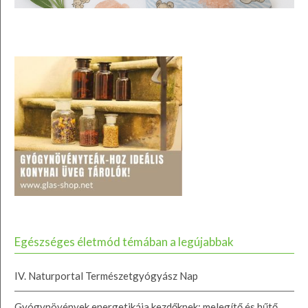
Egészséges életmód témában a legújabbak
IV. Naturportal Természetgyógyász Nap
Gyógynövények energetikája kezdőknek: melegítő és hűtő