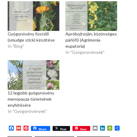
Gyógynövény füstölő
Apróbojtorján, közönséges
(smudge stick) készítése
párlófű (Agrimonia
In "Blog"
eupatoria)
In "Gyógynövények"
12 legjobb gyógynövény
menopauza tüneteinek
enyhítésére
In "Gyógynövények"
Facebook
Gmail
Pinterest
Email
LinkedIn
PrintFriend
Ossza
Share
Post
Save
meg