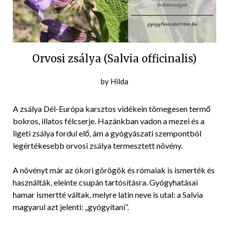
Orvosi zsálya (Salvia officinalis)
Posted
by
Hilda
on
2016-
A zsálya Dél-Európa karsztos vidékein tömegesen termő
06-
bokros, illatos félcserje. Hazánkban vadon a mezei és a
30
ligeti zsálya fordul elő, ám a gyógyászati szempontból
legértékesebb orvosi zsálya termesztett növény.
A növényt már az ókori görögök és rómaiak is ismerték és
használták, eleinte csupán tartósításra. Gyógyhatásai
hamar ismertté váltak, melyre latin neve is utal: a Salvia
magyarul azt jelenti: „gyógyítani”.