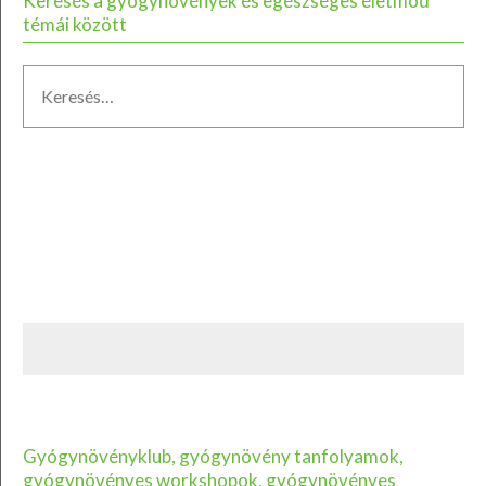
Keresés a gyógynövények és egészséges életmód
témái között
Gyógynövényklub, gyógynövény tanfolyamok,
gyógynövényes workshopok, gyógynövényes