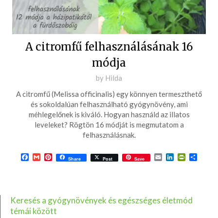
A citromfű felhasználásának 16
módja
Posted
by
Hilda
on
A citromfű (Melissa officinalis) egy könnyen termeszthető
2022-
és sokoldalúan felhasználható gyógynövény, ami
06-
méhlegelőnek is kiváló. Hogyan használd az illatos
leveleket? Rögtön 16 módját is megmutatom a
29
felhasználásnak.
Facebook
Gmail
Pinterest
Email
LinkedIn
PrintFrie
Ossza
Share
Post
Save
meg
Keresés a gyógynövények és egészséges életmód
témái között