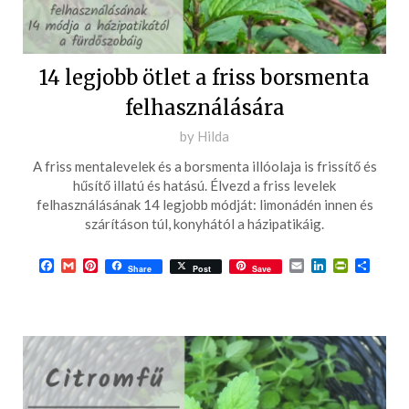
14 legjobb ötlet a friss borsmenta
felhasználására
Posted
by
Hilda
on
A friss mentalevelek és a borsmenta illóolaja is frissítő és
2022-
hűsítő illatú és hatású. Élvezd a friss levelek
07-
felhasználásának 14 legjobb módját: limonádén innen és
szárításon túl, konyhától a házipatikáig.
13
Facebook
Gmail
Pinterest
Email
LinkedIn
PrintFrie
Ossza
Share
Post
Save
meg