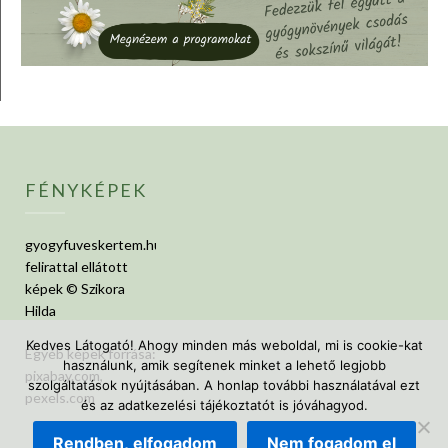
FÉNYKÉPEK
gyogyfuveskertem.hu
felirattal ellátott
képek © Szikora
Hilda
Kedves Látogató! Ahogy minden más weboldal, mi is cookie-kat
Egyéb képek forrása:
használunk, amik segítenek minket a lehető legjobb
pixabay.com,
szolgáltatások nyújtásában. A honlap további használatával ezt
pexels.com
és az adatkezelési tájékoztatót is jóváhagyod.
Rendben, elfogadom
Nem fogadom el