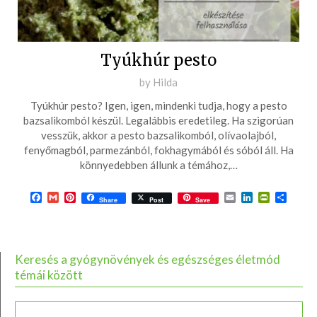
Tyúkhúr pesto
Posted
by
Hilda
on
Tyúkhúr pesto? Igen, igen, mindenki tudja, hogy a pesto
2018-
bazsalikomból készül. Legalábbis eredetileg. Ha szigorúan
05-
vesszük, akkor a pesto bazsalikomból, olívaolajból,
fenyőmagból, parmezánból, fokhagymából és sóból áll. Ha
27
könnyedebben állunk a témához,…
Facebook
Gmail
Pinterest
Email
LinkedIn
PrintFrie
Ossza
Share
Post
Save
meg
Keresés a gyógynövények és egészséges életmód
témái között