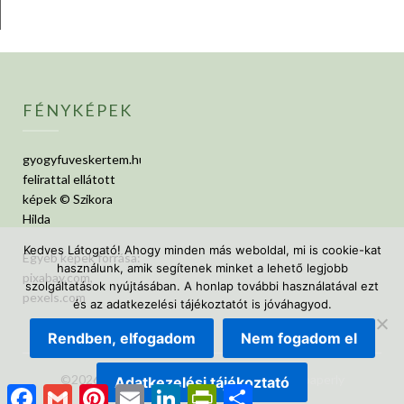
FÉNYKÉPEK
gyogyfuveskertem.hu
felirattal ellátott
képek © Szikora
Hilda
Kedves Látogató! Ahogy minden más weboldal, mi is cookie-kat
Egyéb képek forrása:
használunk, amik segítenek minket a lehető legjobb
pixabay.com,
szolgáltatások nyújtásában. A honlap további használatával ezt
pexels.com
és az adatkezelési tájékoztatót is jóváhagyod.
Rendben, elfogadom
Nem fogadom el
©2026 GyógyfüvesKertem
| Design:
Newspaperly
Adatkezelési tájékoztató
Facebook
Gmail
Pinterest
Email
LinkedIn
PrintFriendly
Ossza
WordPress Theme