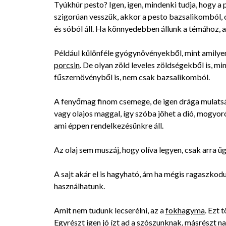
Tyúkhúr pesto? Igen, igen, mindenki tudja, hogy a
szigorúan vesszük, akkor a pesto bazsalikomból,
és sóból áll. Ha könnyedebben állunk a témához, 
Például különféle gyógynövényekből, mint amilye
porcsin
. De olyan zöld leveles zöldségekből is, min
fűszernövényből is, nem csak bazsalikomból.
A fenyőmag finom csemege, de igen drága mulatsá
vagy olajos maggal, így szóba jöhet a dió, mogyor
ami éppen rendelkezésünkre áll.
Az olaj sem muszáj, hogy olíva legyen, csak arra üg
A sajt akár el is hagyható, ám ha mégis ragaszko
használhatunk.
Amit nem tudunk lecserélni, az a
fokhagyma
. Ezt
Egyrészt igen jó ízt ad a szószunknak, másrészt n