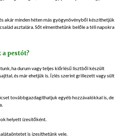
ó, és akár minden héten más gyógynövényből készíthetjük
család asztalára. Sőt elmenthetünk belőle a téli napokra
 a pestót?
unk, ha durum vagy teljes kiőrlésű lisztből készült
ttal, és már ehetjük is. Ízlés szerint grillezett vagy sült
cset továbbgazdagíthatjuk egyéb hozzávalókkal is, de
a.
ok helyett ízesítőként.
alátaöntetet is ízesíthetünk vele.