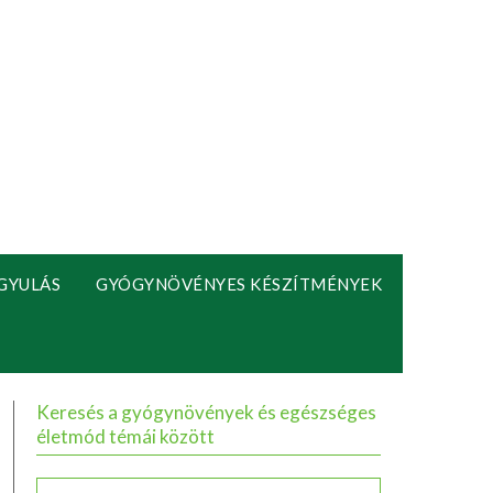
GYULÁS
GYÓGYNÖVÉNYES KÉSZÍTMÉNYEK
Keresés a gyógynövények és egészséges
életmód témái között