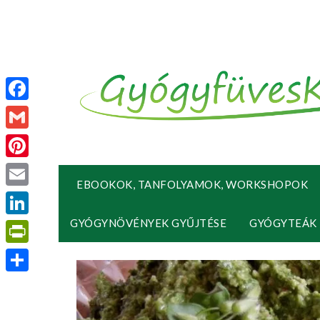
Facebook
Gmail
Pinterest
EBOOKOK, TANFOLYAMOK, WORKSHOPOK
Email
GYÓGYNÖVÉNYEK GYŰJTÉSE
GYÓGYTEÁK
LinkedIn
PrintFriendly
Ossza
meg