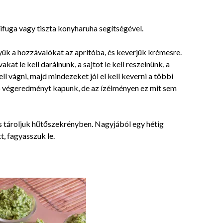
rifuga vagy tiszta konyharuha segítségével.
yük a hozzávalókat az aprítóba, és keverjük krémesre.
at le kell darálnunk, a sajtot le kell reszelnünk, a
l vágni, majd mindezeket jól el kell keverni a többi
bb végeredményt kapunk, de az ízélményen ez mit sem
és tároljuk hűtőszekrényben. Nagyjából egy hétig
t, fagyasszuk le.