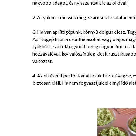
nagyobb adagot, és nyisszantsuk le az ollóval.)
2. A tyúkhúrt mossuk meg, szárítsuk le salátacent
3. Ha van aprítógépünk, könnyű dolgunk lesz. Teg
Aprítógép híján a csonthéjasokat vagy olajos magvak
tyúkhúrt és a fokhagymát pedig nagyon finomra kel
hozzávalóval. Így valószínűleg kicsit rusztikusa
változtat.
4. Az elkészült pestót kanalazzuk tiszta üvegbe, 
biztosan eláll. Ha nem fogyasztjuk el ennyi idő alat