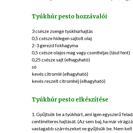
Tyúkhúr pesto hozzávalói
3 csésze zsenge tyúkhúrhajtás
0,5 csésze hidegen sajtolt olaj
2-3 gerezd fokhagyma
0,5 csésze olajos mag vagy csonthéjas (lásd fent)
0,25 csésze sajt (elhagyható)
só
kevés citromlé (elhagyható)
kevés reszelt citromhéj (elhagyható)
Tyúkhúr pesto elkészítése
1. Gyűjtsük be a tyúkhúrt, ami igen egyszerű felada
centiméteres hajtását. (Az sem baj, ha már virágzá
vastagabb szárrészeket ne gyűjtsük be. Nem kell