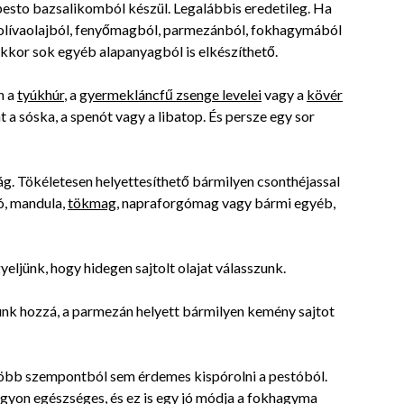
Karácsonyi ajándékkészítő
 pesto bazsalikomból készül. Legalábbis eredetileg. Ha
2018-
worksopon vettünk részt
 olívaolajból, fenyőmagból, parmezánból, fokhagymából
05-
tegnap. GyógyfüvesKertemet
akkor sok egyéb alapanyagból is elkészíthető.
Hildával mindenkinek ajánlani
27
tudom, ha feltöltődésre,
Olvass tovább
n a
tyúkhúr
, a
gyermekláncfű zsenge levelei
vagy a
kövér
egyben tudásra vágyik kellem
t a sóska, a spenót vagy a libatop. És persze egy sor
környezetben. Ha lehetne sokk
több csillagot adni, akkor azt
mind adnám.
g. Tökéletesen helyettesíthető bármilyen csonthéjassal
ó, mandula,
tökmag
, napraforgómag vagy bármi egyéb,
yeljünk, hogy hidegen sajtolt olajat válasszunk.
dunk hozzá, a parmezán helyett bármilyen kemény sajtot
 több szempontból sem érdemes kispórolni a pestóból.
agyon egészséges, és ez is egy jó módja a fokhagyma