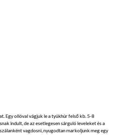
t. Egy ollóval vágjuk le a tyúkhúr felső kb. 5-8
snak indult, de az esetlegesen sárguló leveleket és a
 szálanként vagdosni, nyugodtan markoljunk meg egy