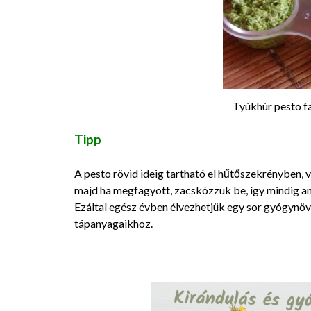
Tyúkhúr pesto f
Tipp
A pesto rövid ideig tartható el hűtőszekrényben,
majd ha megfagyott, zacskózzuk be, így mindig an
Ezáltal egész évben élvezhetjük egy sor gyógynöv
tápanyagaikhoz.