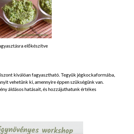
agyasztásra előkészítve
 viszont kiválóan fagyasztható. Tegyük jégkockaformába,
nyit vehetünk ki, amennyire éppen szükségünk van.
ény áldásos hatásait, és hozzájuthatunk értékes