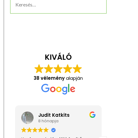
KIVÁLÓ
38 vélemény
alapján
Anita Kis
Kat
1 éve
1 év