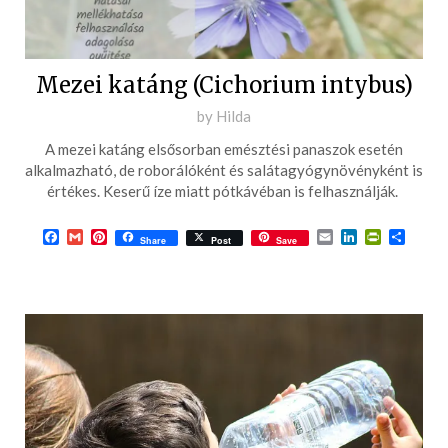
Mezei katáng (Cichorium intybus)
Posted
by
Hilda
on
A mezei katáng elsősorban emésztési panaszok esetén
2017-
alkalmazható, de roborálóként és salátagyógynövényként is
04-
értékes. Keserű íze miatt pótkávéban is felhasználják.
22
Facebook
Gmail
Pinterest
Email
LinkedIn
PrintFrie
Ossza
Share
Post
Save
meg