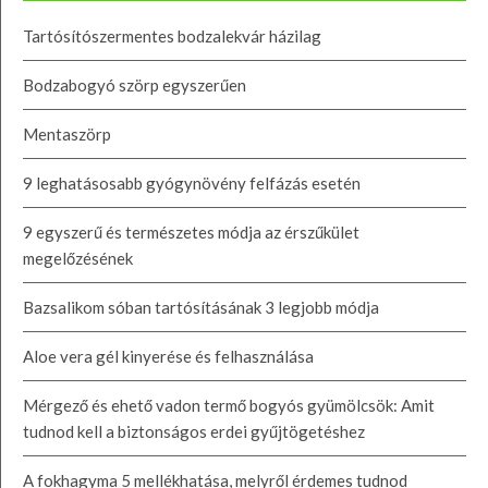
Tartósítószermentes bodzalekvár házilag
Bodzabogyó szörp egyszerűen
Mentaszörp
9 leghatásosabb gyógynövény felfázás esetén
9 egyszerű és természetes módja az érszűkület
megelőzésének
Bazsalikom sóban tartósításának 3 legjobb módja
Aloe vera gél kinyerése és felhasználása
Mérgező és ehető vadon termő bogyós gyümölcsök: Amit
tudnod kell a biztonságos erdei gyűjtögetéshez
A fokhagyma 5 mellékhatása, melyről érdemes tudnod