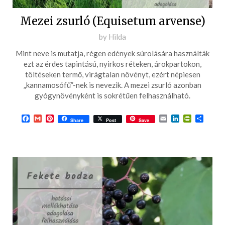
Mezei zsurló (Equisetum arvense)
Posted
by
Hilda
on
Mint neve is mutatja, régen edények súrolására használták
2016-
ezt az érdes tapintású, nyirkos réteken, árokpartokon,
06-
töltéseken termő, virágtalan növényt, ezért népiesen
„kannamosófű”-nek is nevezik. A mezei zsurló azonban
03
gyógynövényként is sokrétűen felhasználható.
Facebook
Gmail
Pinterest
Email
LinkedIn
PrintFrie
Ossza
Share
Post
Save
meg