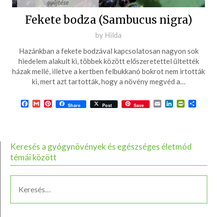
Fekete bodza (Sambucus nigra)
Posted
by
Hilda
on
Hazánkban a fekete bodzával kapcsolatosan nagyon sok
2016-
hiedelem alakult ki, többek között előszeretettel ültették
03-
házak mellé, illetve a kertben felbukkanó bokrot nem irtották
ki, mert azt tartották, hogy a növény megvéd a…
19
Facebook
Gmail
Pinterest
Email
LinkedIn
PrintFrie
Ossza
Share
Post
Save
meg
Keresés a gyógynövények és egészséges életmód
témái között