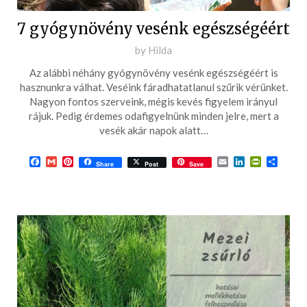
7 gyógynövény vesénk egészségéért
Posted
by
Hilda
on
Az alábbi néhány gyógynövény vesénk egészségéért is
2017-
hasznunkra válhat. Veséink fáradhatatlanul szűrik vérünket.
01-
Nagyon fontos szerveink, mégis kevés figyelem irányul
rájuk. Pedig érdemes odafigyelnünk minden jelre, mert a
25
vesék akár napok alatt…
Facebook
Gmail
Pinterest
Email
LinkedIn
PrintFrie
Ossza
Share
Post
Save
meg