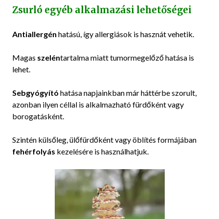
Zsurló egyéb alkalmazási lehetőségei
Antiallergén
hatású, így allergiások is hasznát vehetik.
Magas
szelén
tartalma miatt tumormegelőző hatása is
lehet.
Sebgyógyító
hatása napjainkban már háttérbe szorult,
azonban ilyen céllal is alkalmazható fürdőként vagy
borogatásként.
Szintén külsőleg, ülőfürdőként vagy öblítés formájában
fehérfolyás
kezelésére is használhatjuk.