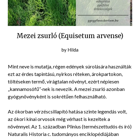
Mezei zsurló (Equisetum arvense)
Posted
by
Hilda
on
2016-
Mint neve is mutatja, régen edények súrolására használták
06-
ezt az érdes tapintású, nyirkos réteken, árokpartokon,
03
töltéseken termő, virágtalan növényt, ezért népiesen
„kannamosófű”-nek is nevezik. A mezei zsurló azonban
gyógynövényként is sokrétűen felhasználható.
Az ókorban vérzéscsillapító hatása szinte legendás volt,
az ókori kínai orvosok még vérhast is kezeltek a
növénnyel. Az 1. században Plinius (természettudós és író)
Naturalis Historia c. tudományos enciklopédiájában