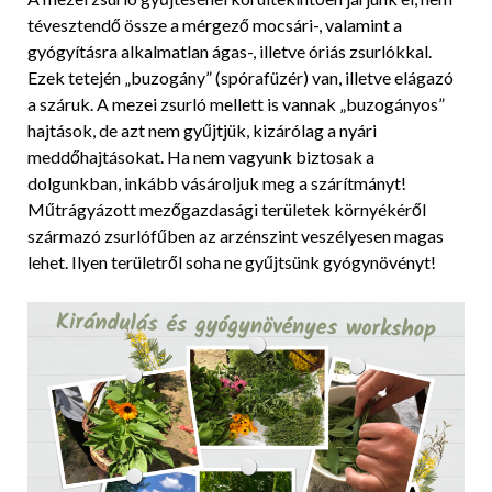
tévesztendő össze a mérgező mocsári-, valamint a
gyógyításra alkalmatlan ágas-, illetve óriás zsurlókkal.
Ezek tetején „buzogány” (spórafüzér) van, illetve elágazó
a száruk. A mezei zsurló mellett is vannak „buzogányos”
hajtások, de azt nem gyűjtjük, kizárólag a nyári
meddőhajtásokat. Ha nem vagyunk biztosak a
dolgunkban, inkább vásároljuk meg a szárítmányt!
Műtrágyázott mezőgazdasági területek környékéről
származó zsurlófűben az arzénszint veszélyesen magas
lehet. Ilyen területről soha ne gyűjtsünk gyógynövényt!