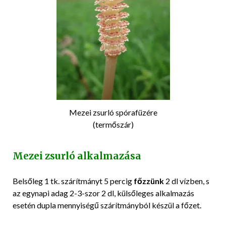
Mezei zsurló spórafüzére
(termőszár)
Mezei zsurló alkalmazása
Belsőleg 1 tk. szárítmányt 5 percig
főzzünk
2 dl vízben, s
az egynapi adag 2-3-szor 2 dl, külsőleges alkalmazás
esetén dupla mennyiségű szárítmányból készül a főzet.