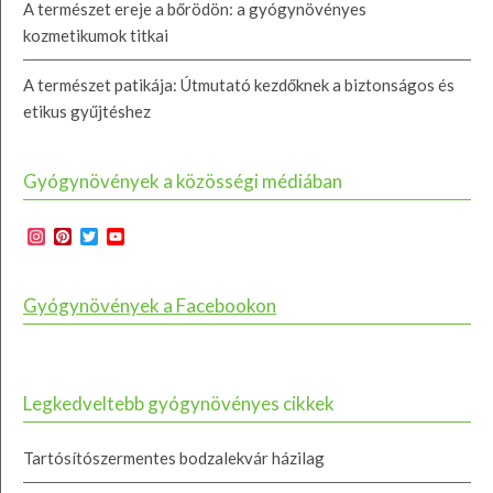
A természet ereje a bőrödön: a gyógynövényes
kozmetikumok titkai
A természet patikája: Útmutató kezdőknek a biztonságos és
etikus gyűjtéshez
Gyógynövények a közösségi médiában
Instagram
Pinterest
Twitter
YouTube
Channel
Gyógynövények a Facebookon
Legkedveltebb gyógynövényes cikkek
Tartósítószermentes bodzalekvár házilag