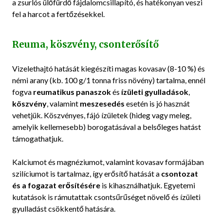
a zsurlós ülőfürdő fájdalomcsillapító, és hatékonyan veszi
fel a harcot a fertőzésekkel.
Reuma, köszvény, csonterősítő
Vizelethajtó hatását kiegészíti magas kovasav (8-10 %) és
némi arany (kb. 100 g/1 tonna friss növény) tartalma, ennél
fogva
reumatikus panaszok
és
ízületi gyulladások
,
köszvény
, valamint
meszesedés
esetén is jó hasznát
vehetjük. Köszvényes, fájó ízületek (hideg vagy meleg,
amelyik kellemesebb) borogatásával a belsőleges hatást
támogathatjuk.
Kalciumot és magnéziumot, valamint kovasav formájában
szilíciumot is tartalmaz, így erősítő hatását a
csontozat
és a fogazat erősítésére
is kihasználhatjuk. Egyetemi
kutatások is rámutattak csontsűrűséget növelő és ízületi
gyulladást csökkentő hatására.