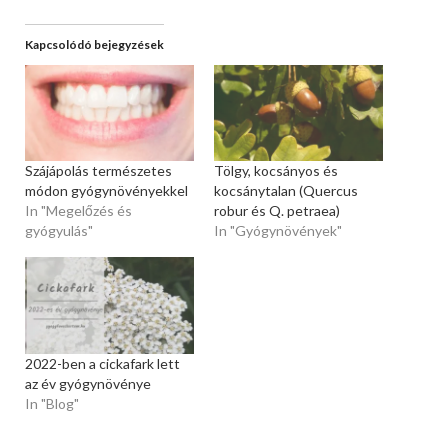
Kapcsolódó bejegyzések
Szájápolás természetes
Tölgy, kocsányos és
módon gyógynövényekkel
kocsánytalan (Quercus
In "Megelőzés és
robur és Q. petraea)
gyógyulás"
In "Gyógynövények"
2022-ben a cickafark lett
az év gyógynövénye
In "Blog"