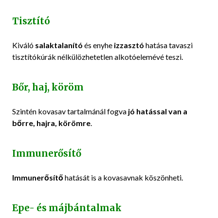
Tisztító
Kiváló
salaktalanító
és enyhe
izzasztó
hatása tavaszi
tisztítókúrák nélkülözhetetlen alkotóelemévé teszi.
Bőr, haj, köröm
Szintén kovasav tartalmánál fogva
jó hatással van a
bőrre, hajra, körömre
.
Immunerősítő
Immunerősítő
hatását is a kovasavnak köszönheti.
Epe- és májbántalmak