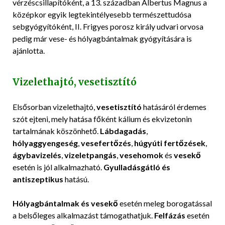
vérzéscsillapítóként, a 13. században Albertus Magnus a
középkor egyik legtekintélyesebb természettudósa
sebgyógyítóként, II. Frigyes porosz király udvari orvosa
pedig már vese- és hólyagbántalmak gyógyítására is
ajánlotta.
Vizelethajtó, vesetisztító
Elsősorban vizelethajtó,
vesetisztító
hatásáról érdemes
szót ejteni, mely hatása főként kálium és ekvizetonin
tartalmának köszönhető.
Lábdagadás
,
hólyaggyengeség
,
vesefertőzés
,
húgyúti fertőzések
,
ágybavizelés
,
vizeletpangás
,
vesehomok
és
vesekő
esetén is jól alkalmazható.
Gyulladásgátló és
antiszeptikus
hatású.
Hólyagbántalmak és vesekő
esetén meleg borogatással
a belsőleges alkalmazást támogathatjuk.
Felfázás
esetén