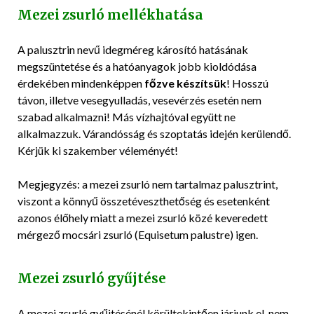
Mezei zsurló mellékhatása
A palusztrin nevű idegméreg károsító hatásának
megszüntetése és a hatóanyagok jobb kioldódása
érdekében mindenképpen
főzve készítsük
! Hosszú
távon, illetve vesegyulladás, vesevérzés esetén nem
szabad alkalmazni! Más vízhajtóval együtt ne
alkalmazzuk. Várandósság és szoptatás idején kerülendő.
Kérjük ki szakember véleményét!
Megjegyzés: a mezei zsurló nem tartalmaz palusztrint,
viszont a könnyű összetéveszthetőség és esetenként
azonos élőhely miatt a mezei zsurló közé keveredett
mérgező mocsári zsurló (Equisetum palustre) igen.
Mezei zsurló gyűjtése
A mezei zsurló gyűjtésénél körültekintően járjunk el, nem