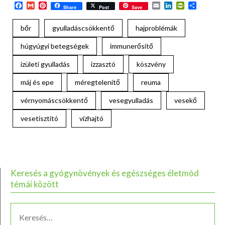
Facebook
Gmail
Pinterest
Email
LinkedIn
PrintFriend
Ossza
Share
Post
Save
meg
bőr
gyulladáscsökkentő
hajproblémák
húgyúgyi betegségek
immunerősítő
ízületi gyulladás
izzasztó
köszvény
máj és epe
méregtelenítő
reuma
vérnyomáscsökkentő
vesegyulladás
vesekő
vesetisztító
vízhajtó
Keresés a gyógynövények és egészséges életmód
témái között