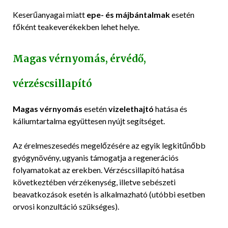
Keserűanyagai miatt
epe- és májbántalmak
esetén
főként teakeverékekben lehet helye.
Magas vérnyomás, érvédő,
vérzéscsillapító
Magas vérnyomás
esetén
vizelethajtó
hatása és
káliumtartalma együttesen nyújt segítséget.
Az érelmeszesedés megelőzésére az egyik legkitűnőbb
gyógynövény, ugyanis támogatja a regenerációs
folyamatokat az erekben. Vérzéscsillapító hatása
következtében vérzékenység, illetve sebészeti
beavatkozások esetén is alkalmazható (utóbbi esetben
orvosi konzultáció szükséges).