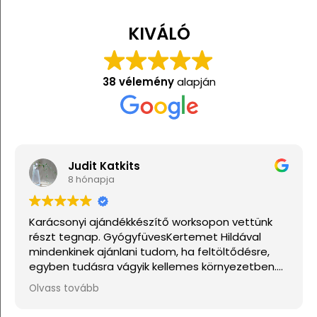
KIVÁLÓ
38 vélemény
alapján
ts
Anita Kis
1 éve
készítő worksopon vettünk
Nagyon jól éreztem m
yfüvesKertemet Hildával
i tudom, ha feltöltődésre,
yik kellemes környezetben.
bb csillagot adni, akkor azt