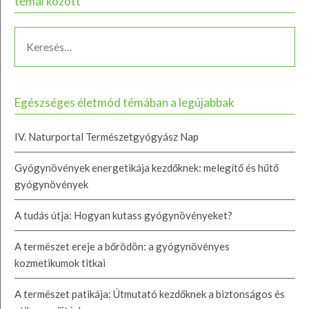
témái között
Egészséges életmód témában a legújabbak
IV. Naturportal Természetgyógyász Nap
Gyógynövények energetikája kezdőknek: melegítő és hűtő
gyógynövények
A tudás útja: Hogyan kutass gyógynövényeket?
A természet ereje a bőrödön: a gyógynövényes
kozmetikumok titkai
A természet patikája: Útmutató kezdőknek a biztonságos és