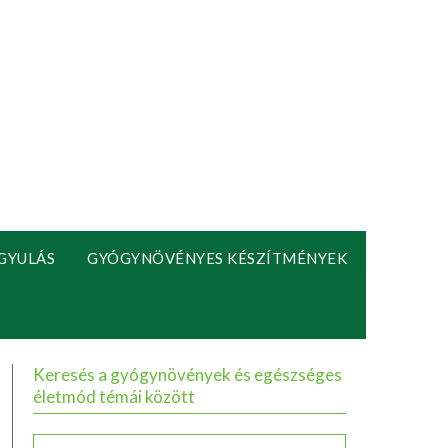
GYULÁS
GYÓGYNÖVÉNYES KÉSZÍTMÉNYEK
Keresés a gyógynövények és egészséges
életmód témái között