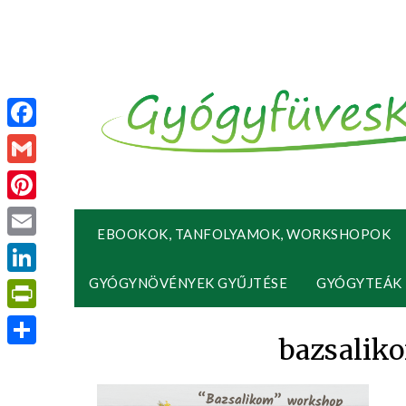
Facebook
Gmail
Pinterest
EBOOKOK, TANFOLYAMOK, WORKSHOPOK
Email
GYÓGYNÖVÉNYEK GYŰJTÉSE
GYÓGYTEÁK
LinkedIn
PrintFriendly
bazsalik
Ossza
meg