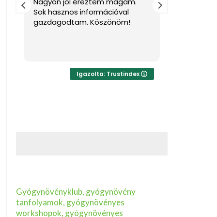
Nagyon jól éreztem magam.
Köszönöm 
Sok hasznos információval
azt a hata
gazdagodtam. Köszönöm!
rendelkeze
,és fáradh
hogy közbe
Olvass tov
es
al
Igazolta: Trustindex
Gyógynövényklub, gyógynövény
tanfolyamok, gyógynövényes
workshopok, gyógynövényes