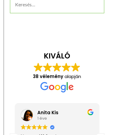
KIVÁLÓ
38 vélemény
alapján
Anita Kis
Kat
1 éve
1 év