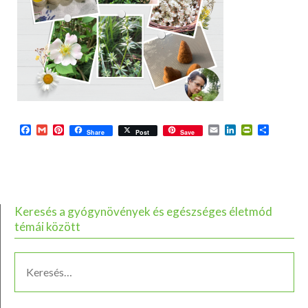
Facebook
Gmail
Pinterest
Email
LinkedIn
PrintFriend
Ossza
Share
Post
Save
meg
Keresés a gyógynövények és egészséges életmód
témái között