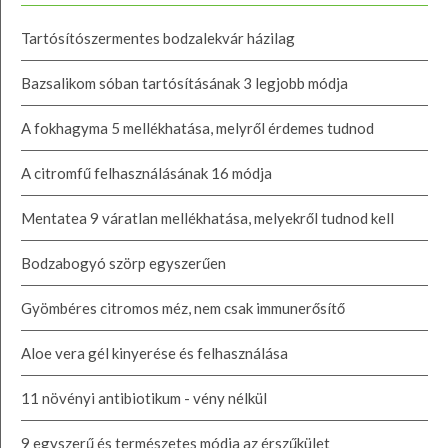
Tartósítószermentes bodzalekvár házilag
Bazsalikom sóban tartósításának 3 legjobb módja
A fokhagyma 5 mellékhatása, melyről érdemes tudnod
A citromfű felhasználásának 16 módja
Mentatea 9 váratlan mellékhatása, melyekről tudnod kell
Bodzabogyó szörp egyszerűen
Gyömbéres citromos méz, nem csak immunerősítő
Aloe vera gél kinyerése és felhasználása
11 növényi antibiotikum - vény nélkül
9 egyszerű és természetes módja az érszűkület