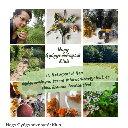
Nagy Gyógynövénytár Klub