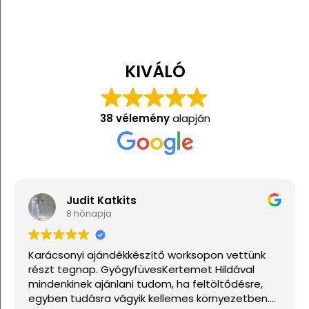
KIVÁLÓ
38 vélemény
alapján
Judit Katkits
8 hónapja
arácsonyi ajándékkészítő worksopon vettünk
Nagy
észt tegnap. GyógyfüvesKertemet Hildával
indenkinek ajánlani tudom, ha feltöltődésre,
gyben tudásra vágyik kellemes környezetben.