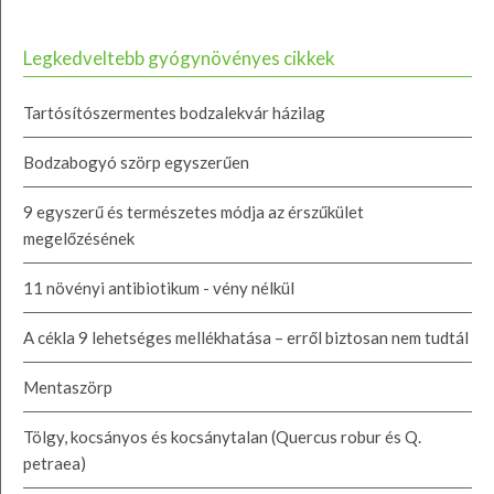
Legkedveltebb gyógynövényes cikkek
Tartósítószermentes bodzalekvár házilag
Bodzabogyó szörp egyszerűen
9 egyszerű és természetes módja az érszűkület
megelőzésének
11 növényi antibiotikum - vény nélkül
A cékla 9 lehetséges mellékhatása – erről biztosan nem tudtál
Mentaszörp
Tölgy, kocsányos és kocsánytalan (Quercus robur és Q.
petraea)