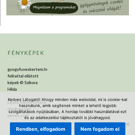
FÉNYKÉPEK
gyogyfuveskertem.hu
felirattal ellátott
képek © Szikora
Hilda
Kedves Látogató! Ahogy minden más weboldal, mi is cookie-kat
Egyéb képek forrása:
használunk, amik segítenek minket a lehető legjobb
pixabay.com,
szolgáltatások nyújtásában. A honlap további használatával ezt
pexels.com
és az adatkezelési tájékoztatót is jóváhagyod.
Rendben, elfogadom
Nem fogadom el