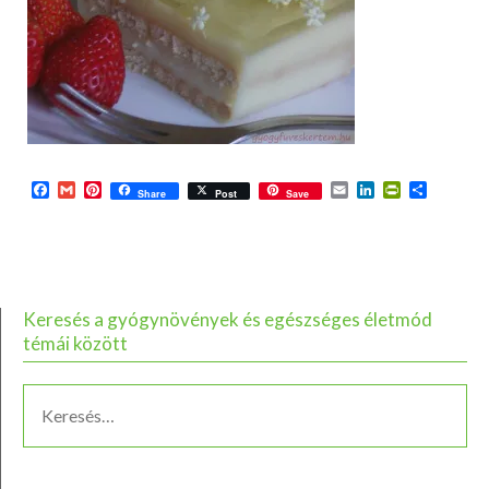
Facebook
Gmail
Pinterest
Email
LinkedIn
PrintFriend
Ossza
Share
Post
Save
meg
Keresés a gyógynövények és egészséges életmód
témái között