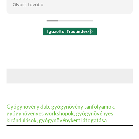
a lehetne sokkal több csillagot adni, akkor azt
lvass tovább
ind adnám.
Igazolta: Trustindex
Gyógynövényklub, gyógynövény tanfolyamok,
gyógynövényes workshopok, gyógynövényes
kirándulások, gyógynövénykert látogatása