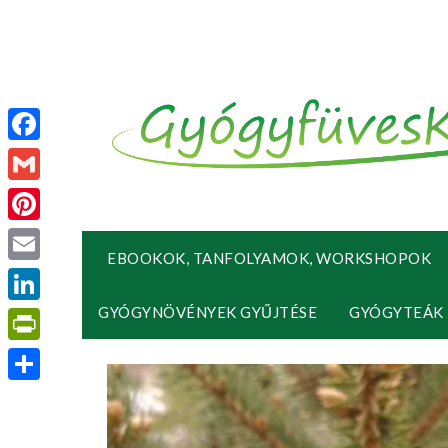
Facebook
Gmail
Pinterest
EBOOKOK, TANFOLYAMOK, WORKSHOPOK
Email
GYÓGYNÖVÉNYEK GYŰJTÉSE
GYÓGYTEÁK
LinkedIn
PrintFriendly
Ossza
meg