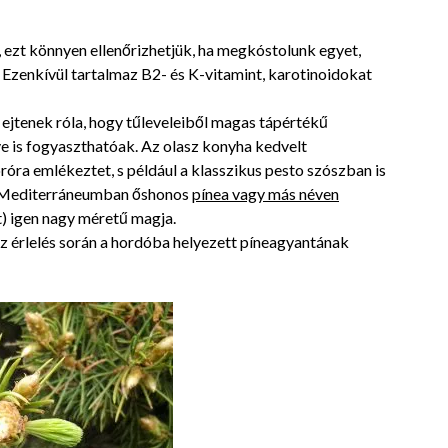
 ezt könnyen ellenőrizhetjük, ha megkóstolunk egyet,
. Ezenkívül tartalmaz B2- és K-vitamint, karotinoidokat
ejtenek róla, hogy tűleveleiből magas tápértékű
ve is fogyaszthatóak. Az olasz konyha kedvelt
óra emlékeztet, s például a klasszikus pesto szószban is
a Mediterráneumban őshonos
pínea vagy más néven
) igen nagy méretű magja.
 az érlelés során a hordóba helyezett píneagyantának