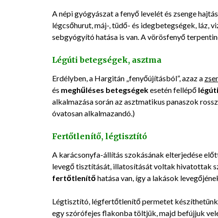
A népi gyógyászat a fenyő levelét és zsenge hajtás
légcsőhurut, máj-, tüdő- és idegbetegségek, láz, vi
sebgyógyító hatása is van. A vörösfenyő terpentin
Légúti betegségek, asztma
Erdélyben, a Hargitán „fenyőújításból”, azaz a
zsen
és
meghűléses betegségek
esetén fellépő
légút
alkalmazása során az asztmatikus panaszok rossz
óvatosan alkalmazandó.)
Fertőtlenítő, légtisztító
A karácsonyfa-állítás szokásának elterjedése előtt
levegő tisztítását, illatosítását voltak hivatottak 
fertőtlenítő
hatása van, így a lakások levegőjének
Légtisztító, légfertőtlenítő permetet készíthetünk,
egy szórófejes flakonba töltjük, majd befújjuk vel