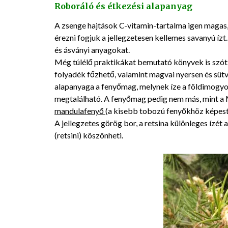
Roboráló és étkezési alapanyag
A zsenge hajtások C-vitamin-tartalma igen magas,
érezni fogjuk a jellegzetesen kellemes savanyú ízt
és ásványi anyagokat.
Még túlélő praktikákat bemutató könyvek is szót 
folyadék főzhető, valamint magvai nyersen és süt
alapanyaga a fenyőmag, melynek íze a földimogyor
megtalálható. A fenyőmag pedig nem más, mint 
mandulafenyő
(a kisebb tobozú fenyőkhöz képest
A jellegzetes görög bor, a retsina különleges ízét
(retsini) köszönheti.