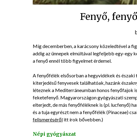
Fenyő, fenyő
Míg decemberben, a karácsony közeledtével a fig
addig az ünnepek elmúltával legfeljebb egy-egy k
a fenyő ennél több figyelmet érdemel.
A fenyőfélék elsősorban a hegyvidékek és északi
kiterjedésű fenyvesek találhatóak, hazánk északny
léteznek a Mediterráneumban honos fenyőfajok is, m
feketefenyő. Magyarországon gyógyászati szempon
elterjedt, de más fenyőféléknek is (pl. lucfenyő) h
és a tuja egyrészt nem a fenyőfélék (Pinaceae) cs
felismeréséről
itt írok bővebben.)
Népi gyógyászat