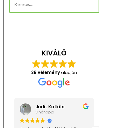
KIVÁLÓ
38 vélemény
alapján
Judit Katkits
Anita K
8 hónapja
1 éve