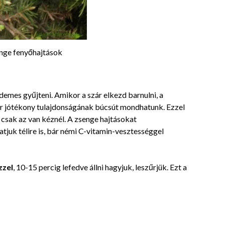
enge fenyőhajtások
emes gyűjteni. Amikor a szár elkezd barnulni, a
sor jótékony tulajdonságának búcsút mondhatunk. Ezzel
a csak az van kéznél. A zsenge hajtásokat
tjuk télire is, bár némi C-vitamin-vesztességgel
ízzel
, 10-15 percig lefedve állni hagyjuk, leszűrjük. Ezt a