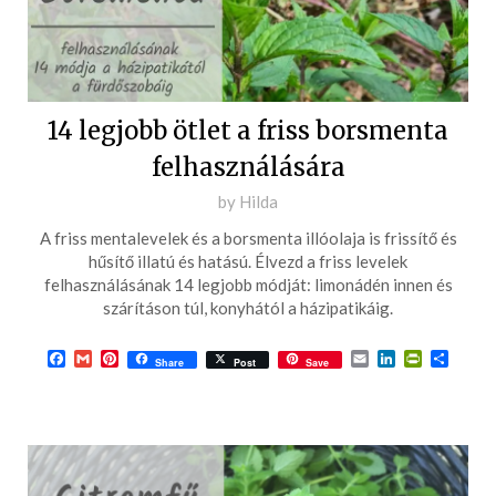
14 legjobb ötlet a friss borsmenta
felhasználására
Posted
by
Hilda
on
A friss mentalevelek és a borsmenta illóolaja is frissítő és
2022-
hűsítő illatú és hatású. Élvezd a friss levelek
07-
felhasználásának 14 legjobb módját: limonádén innen és
szárításon túl, konyhától a házipatikáig.
13
Facebook
Gmail
Pinterest
Email
LinkedIn
PrintFrie
Ossza
Share
Post
Save
meg