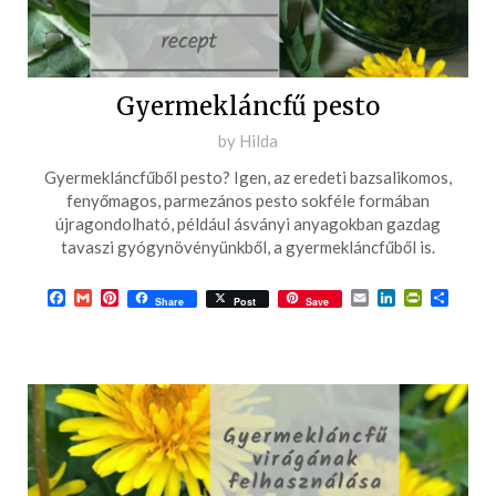
Gyermekláncfű pesto
Posted
by
Hilda
on
Gyermekláncfűből pesto? Igen, az eredeti bazsalikomos,
2024-
fenyőmagos, parmezános pesto sokféle formában
02-
újragondolható, például ásványi anyagokban gazdag
tavaszi gyógynövényünkből, a gyermekláncfűből is.
19
Facebook
Gmail
Pinterest
Email
LinkedIn
PrintFrie
Ossza
Share
Post
Save
meg