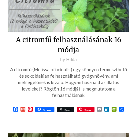
A citromfű felhasználásának 16
módja
Posted
by
Hilda
on
A citromfű (Melissa officinalis) egy könnyen termeszthető
2022-
és sokoldalúan felhasználható gyógynövény, ami
06-
méhlegelőnek is kiváló. Hogyan használd az illatos
leveleket? Rögtön 16 módját is megmutatom a
29
felhasználásnak.
Facebook
Gmail
Pinterest
Email
LinkedIn
PrintFrie
Ossza
Share
Post
Save
meg