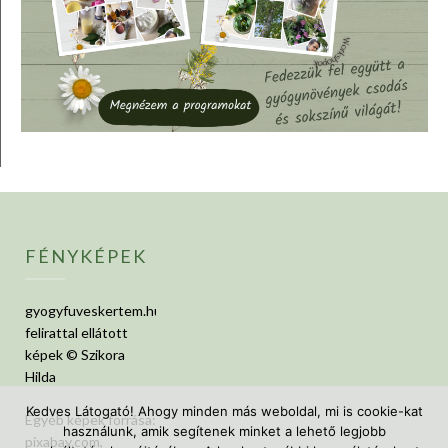
FÉNYKÉPEK
gyogyfuveskertem.hu
felirattal ellátott
képek © Szikora
Hilda
Kedves Látogató! Ahogy minden más weboldal, mi is cookie-kat
Egyéb képek forrása:
használunk, amik segítenek minket a lehető legjobb
pixabay.com,