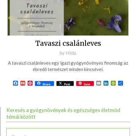
Tavaszi csalánleves
Posted
by
Hilda
on
A tavaszi csalánleves egy igazi gyógynövényes finomság az
2021-
ébredő természet minden kincsével.
03-
13
Facebook
Gmail
Pinterest
Email
LinkedIn
PrintFrie
Ossza
Share
Post
Save
meg
Keresés a gyógynövények és egészséges életmód
témái között