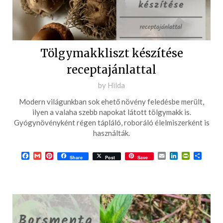
Tölgymakkliszt készítése
receptajánlattal
Posted
by
Hilda
on
Modern világunkban sok ehető növény feledésbe merült,
2022-
ilyen a valaha szebb napokat látott tölgymakk is.
10-
Gyógynövényként régen tápláló, roboráló élelmiszerként is
használták.
09
Facebook
Gmail
Pinterest
Email
LinkedIn
PrintFrie
Ossza
Share
Post
Save
meg