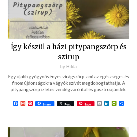
Így készül a házi pitypangszörp és
szirup
Posted
by
Hilda
on
Egy újabb gyógynövényes virágszörp, ami az egészséges és
2022-
finom újdonságokra vágyók szívét megdobogtathatja. A
05-
pitypangszörp ízletes vendégváró ital és gasztroajándék.
02
Facebook
Gmail
Pinterest
Email
LinkedIn
PrintFrie
Ossza
Share
Post
Save
meg