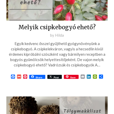
Melyik csipkebogyó ehető?
Posted
by
Hilda
on
Egyik kedvenc ősszel gyűjthető gyógynövényünk a
2023-
csipkebogyó. A csipkelekváron, vagyis a hecsedlin kívül
09-
érdemes kipróbálni szószként vagy bármilyen receptben a
bogyós gyümölcsök helyettesítőjeként. De vajon melyik
12
csipkebogyó ehető? Vadrózsák és csipkebogyók A…
Facebook
Gmail
Pinterest
Email
LinkedIn
PrintFrie
Ossza
Share
Post
Save
meg