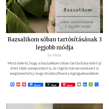
Bazsalikom sóban tartósításának 3
legjobb módja
Posted
by
Hilda
on
Most kiderül, hogy a bazsalikom sóban tartósítása miért jó
2022-
ötlet több szempontból is, és rögtön három módszert is
06-
megismerhetsz, hogy kiválaszthasd a legizgalmasabbat.
27
Facebook
Gmail
Pinterest
Email
LinkedIn
PrintFrie
Ossza
Share
Post
Save
meg