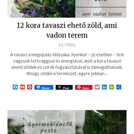
12 kora tavaszi ehető zöld, ami
vadon terem
Posted
by
Hilda
on
A tavasz a megújulás időszaka, ilyenkor – jó esetben – tele
2024-
vagyunk tettvággyal és energiával, amit a kora tavaszi
03-
ehető zöldek és csírák fogyasztásával is támogathatunk.
Ahogy zöldül a természet, egyre jobban…
13
Facebook
Gmail
Pinterest
Email
LinkedIn
PrintFrie
Ossza
Share
Post
Save
meg