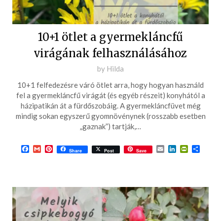
10+1 ötlet a gyermekláncfű
virágának felhasználásához
Posted
by
Hilda
on
10+1 felfedezésre váró ötlet arra, hogy hogyan használd
2024-
fel a gyermekláncfű virágát (és egyéb részeit) konyhától a
02-
házipatikán át a fürdőszobáig. A gyermekláncfüvet még
mindig sokan egyszerű gyomnövénynek (rosszabb esetben
17
„gaznak”) tartják,…
Facebook
Gmail
Pinterest
Email
LinkedIn
PrintFrie
Ossza
Share
Post
Save
meg