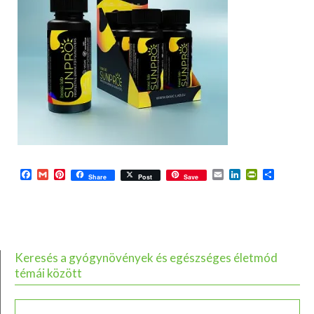
Facebook
Gmail
Pinterest
Email
LinkedIn
PrintFriend
Ossza
Share
Post
Save
meg
Keresés a gyógynövények és egészséges életmód
témái között