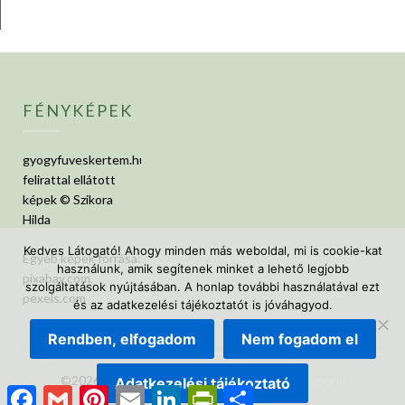
FÉNYKÉPEK
gyogyfuveskertem.hu
felirattal ellátott
képek © Szikora
Hilda
Kedves Látogató! Ahogy minden más weboldal, mi is cookie-kat
Egyéb képek forrása:
használunk, amik segítenek minket a lehető legjobb
pixabay.com,
szolgáltatások nyújtásában. A honlap további használatával ezt
pexels.com
és az adatkezelési tájékoztatót is jóváhagyod.
Rendben, elfogadom
Nem fogadom el
©2026 GyógyfüvesKertem
| Design:
Newspaperly
Adatkezelési tájékoztató
Facebook
Gmail
Pinterest
Email
LinkedIn
PrintFriendly
Ossza
WordPress Theme