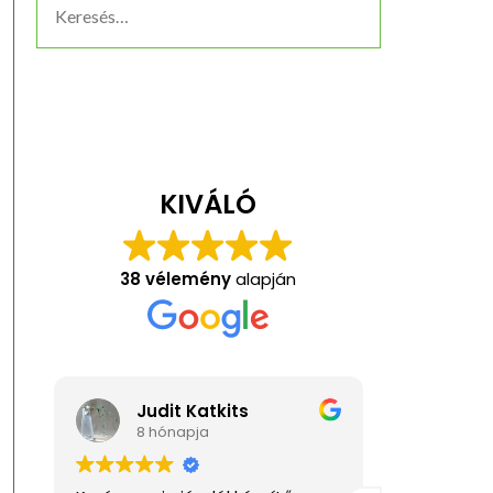
KIVÁLÓ
38 vélemény
alapján
Judit Katkits
Ani
8 hónapja
1 év