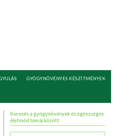
GYULÁS
GYÓGYNÖVÉNYES KÉSZÍTMÉNYEK
Keresés a gyógynövények és egészséges
életmód témái között