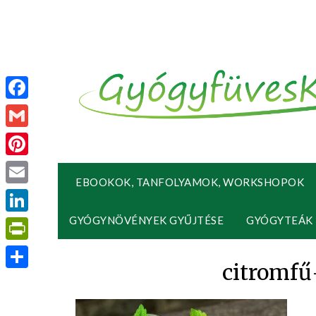
Facebook
Gmail
Pinterest
EBOOKOK, TANFOLYAMOK, WORKSHOPOK
Email
GYÓGYNÖVÉNYEK GYŰJTÉSE
GYÓGYTEÁK
LinkedIn
PrintFriendly
citromfű
Ossza
meg