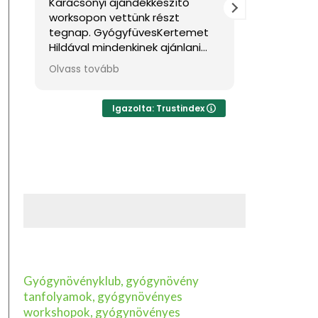
Karácsonyi ajándékkészítő
Nagyon jól
worksopon vettünk részt
Sok haszno
tegnap. GyógyfüvesKertemet
Hildával mindenkinek ajánlani
tudom, ha feltöltődésre,
Olvass tovább
egyben tudásra vágyik kellemes
környezetben. Ha lehetne sokkal
több csillagot adni, akkor azt
Igazolta: Trustindex
mind adnám.
Gyógynövényklub, gyógynövény
tanfolyamok, gyógynövényes
workshopok, gyógynövényes