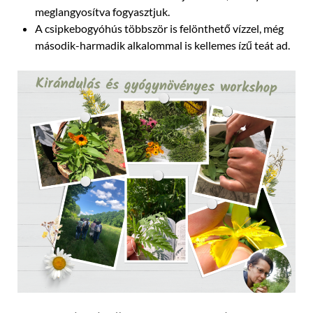
meglangyosítva fogyasztjuk.
A csipkebogyóhús többször is felönthető vízzel, még
második-harmadik alkalommal is kellemes ízű teát ad.