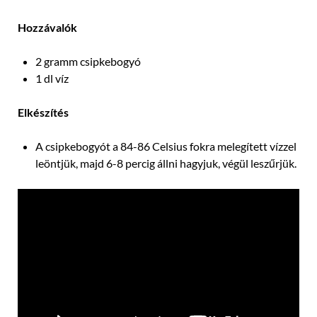
Hozzávalók
2 gramm csipkebogyó
1 dl víz
Elkészítés
A csipkebogyót a 84-86 Celsius fokra melegített vízzel
leöntjük, majd 6-8 percig állni hagyjuk, végül leszűrjük.