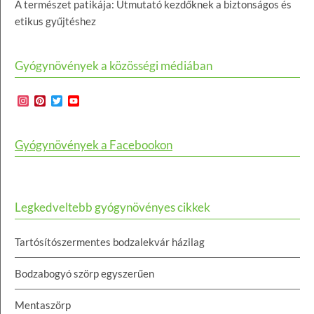
A természet patikája: Útmutató kezdőknek a biztonságos és
etikus gyűjtéshez
Gyógynövények a közösségi médiában
Instagram
Pinterest
Twitter
YouTube
Channel
Gyógynövények a Facebookon
Legkedveltebb gyógynövényes cikkek
Tartósítószermentes bodzalekvár házilag
Bodzabogyó szörp egyszerűen
Mentaszörp