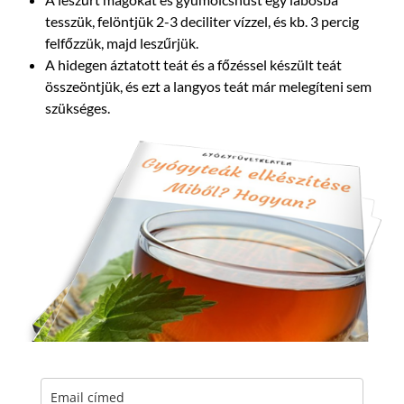
tesszük, felöntjük 2-3 deciliter vízzel, és kb. 3 percig
felfőzzük, majd leszűrjük.
A hidegen áztatott teát és a főzéssel készült teát
összeöntjük, és ezt a langyos teát már melegíteni sem
szükséges.