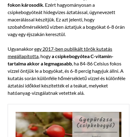
fokon károsodik
. Ezért hagyományosan a
csipkebogyóteát hidegvizes áztatással, úgynevezett
macerálással készítjük. Ez azt jelenti, hogy
szobahőmérsékletű vízben áztatjuk a bogyókat 6-8 órán
vagy egy éjszakán keresztül.
Ugyanakkor
egy 2017-ben publikált török kutatás
megállapította
, hogy
a csipkebogyótea C-vitamin-
tartalma akkor a legmagasabb
, ha 84-86 Celsius fokos
vízzel öntjük le a bogyókat, és 6-8 percig hagyjuk állni. A
kutatás során különféle hőmérsékletű vízzel és különféle
áztatási időkkel készítették el a teákat, melyeket
hatóanyag-vizsgálatnak vetettek alá.