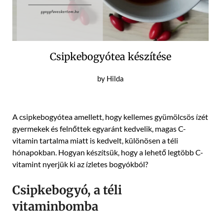
Csipkebogyótea készítése
Posted
by
Hilda
on
2021-
10-
A csipkebogyótea amellett, hogy kellemes gyümölcsös ízét
14
gyermekek és felnőttek egyaránt kedvelik, magas C-
vitamin tartalma miatt is kedvelt, különösen a téli
hónapokban. Hogyan készítsük, hogy a lehető legtöbb C-
vitamint nyerjük ki az ízletes bogyókból?
Csipkebogyó, a téli
vitaminbomba