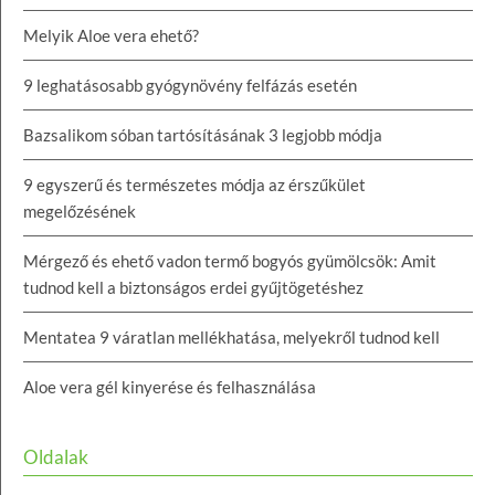
Melyik Aloe vera ehető?
9 leghatásosabb gyógynövény felfázás esetén
Bazsalikom sóban tartósításának 3 legjobb módja
9 egyszerű és természetes módja az érszűkület
megelőzésének
Mérgező és ehető vadon termő bogyós gyümölcsök: Amit
tudnod kell a biztonságos erdei gyűjtögetéshez
Mentatea 9 váratlan mellékhatása, melyekről tudnod kell
Aloe vera gél kinyerése és felhasználása
Oldalak