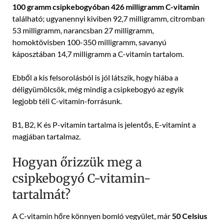
100 gramm csipkebogyóban 426 milligramm C-vitamin
található; ugyanennyi kiviben 92,7 milligramm, citromban
53 milligramm, narancsban 27 milligramm,
homoktövisben 100-350 milligramm, savanyú
káposztában 14,7 milligramm a C-vitamin tartalom.
Ebből a kis felsorolásból is jól látszik, hogy hiába a
déligyümölcsök, még mindig a csipkebogyó az egyik
legjobb téli C-vitamin-forrásunk.
B1, B2, K és P-vitamin tartalma is jelentős, E-vitamint a
magjában tartalmaz.
Hogyan őrizzük meg a
csipkebogyó C-vitamin-
tartalmát?
A C-vitamin hőre könnyen bomló vegyület, már
50 Celsius