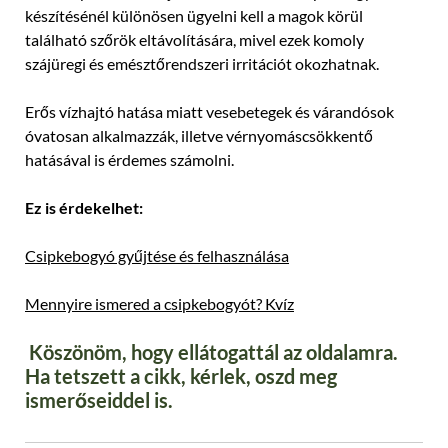
készítésénél különösen ügyelni kell a magok körül
található szőrök eltávolítására, mivel ezek komoly
szájüregi és emésztőrendszeri irritációt okozhatnak.
Erős vízhajtó hatása miatt vesebetegek és várandósok
óvatosan alkalmazzák, illetve vérnyomáscsökkentő
hatásával is érdemes számolni.
Ez is érdekelhet:
Csipkebogyó gyűjtése és felhasználása
Mennyire ismered a csipkebogyót? Kvíz
Köszönöm, hogy ellátogattál az oldalamra.
Ha tetszett a cikk, kérlek, oszd meg
ismerőseiddel is.