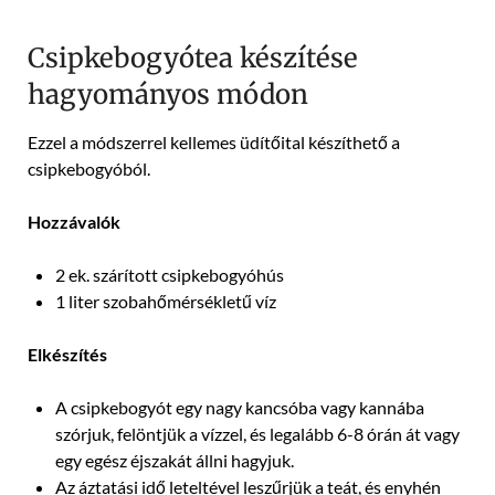
Csipkebogyótea készítése
hagyományos módon
Ezzel a módszerrel kellemes üdítőital készíthető a
csipkebogyóból.
Hozzávalók
2 ek. szárított csipkebogyóhús
1 liter szobahőmérsékletű víz
Elkészítés
A csipkebogyót egy nagy kancsóba vagy kannába
szórjuk, felöntjük a vízzel, és legalább 6-8 órán át vagy
egy egész éjszakát állni hagyjuk.
Az áztatási idő leteltével leszűrjük a teát, és enyhén