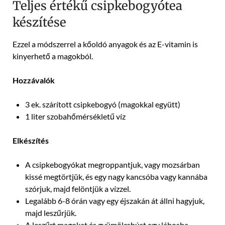
Teljes értékű csipkebogyótea
készítése
Ezzel a módszerrel a kőoldó anyagok és az E-vitamin is
kinyerhető a magokból.
Hozzávalók
3 ek. szárított csipkebogyó (magokkal együtt)
1 liter szobahőmérsékletű víz
Elkészítés
A csipkebogyókat megroppantjuk, vagy mozsárban
kissé megtörtjük, és egy nagy kancsóba vagy kannába
szórjuk, majd felöntjük a vízzel.
Legalább 6-8 órán vagy egy éjszakán át állni hagyjuk,
majd leszűrjük.
A leszűrt magokat és gyümölcshúst egy lábosba