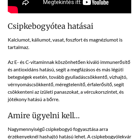
Csipkebogyótea hatásai
Kalciumot, káliumot, vasat, foszfort és magnéziumot is
tartalmaz.
Az E- és C-vitaminnak köszönhetően kiváló immunerősítő
és antioxidáns hatású, segít a megfázásos és más légúti
betegségek esetén, tovább gyulladáscsökkentő, vízhajtó,
vérnyomáscsökkentő, méregtelenítő, érfalerősítő, segít
csökkenteni az ízületi panaszokat, a vércukorszintet, és
jótékony hatású a bőrre.
Amire ügyelni kell…
Nagymennyiségű csipkebogyó fogyasztása arra
érzékenyeknél hashajtó hatású lehet. A csipkebogyólekvár