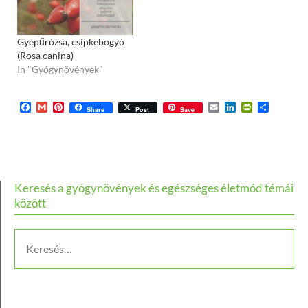
kakukkfűvel, szurokfűvel
vagy borsikafűvel ízesítve
vagy a zabpehelykása
Gyepűrózsa, csipkebogyó
önmagában is kímélő,
(Rosa canina)
erősítő roboráló táplálék
In "Gyógynövények"
betegség, lábadozás…
Facebook
Gmail
Pinterest
Email
LinkedIn
PrintFriend
Ossza
Share
Post
Save
meg
Keresés a gyógynövények és egészséges életmód témái
között