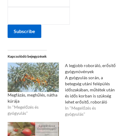
Subscribe
Kapcsolódó bejegyzések
A legjobb roboráló, erősítő
gyógynövények
A gyógyulás során, a
betegség utáni felépülés
időszakában, műtétek után
Megfázás, meghűlés, nátha
és idős korban is szükség
kúrája
lehet erősítő, roboráló
In "Megelőzés és
étrendre, melyet nagyon jól
In "Megelőzés és
gyógyulás"
kiegészíthetünk ilyen
gyógyulás"
hatású gyógynövényekkel
is. A párolt zöldség vagy a
zöldségleves majoránnával,