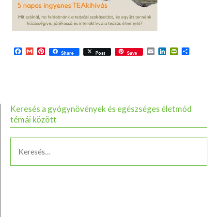
Facebook
Gmail
Pinterest
Email
LinkedIn
PrintFriend
Ossza
Share
Post
Save
meg
Keresés a gyógynövények és egészséges életmód
témái között