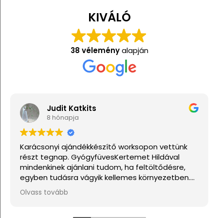
KIVÁLÓ
38 vélemény
alapján
Judit Katkits
8 hónapja
Karácsonyi ajándékkészítő worksopon vettünk
részt tegnap. GyógyfüvesKertemet Hildával
mindenkinek ajánlani tudom, ha feltöltődésre,
egyben tudásra vágyik kellemes környezetben.
Ha lehetne sokkal több csillagot adni, akkor azt
Olvass tovább
mind adnám.