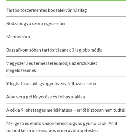
Tartósítószermentes bodzalekvár házilag
Bodzabogyó szörp egyszerűen
Mentaszörp
Bazsalikom sóban tartósításának 3 legjobb módja
9 egyszerű és természetes módja az érszűkület
megelőzésének
9 leghatásosabb gyógynövény felfázás esetén
Aloe vera gél kinyerése és felhasználása
A cékla 9 lehetséges mellékhatása – erről biztosan nem tudtál
Mérgező és ehető vadon termő bogyós gyümölcsök: Amit
tudnod kell a biztonságos erdei gyűjtögetéshez