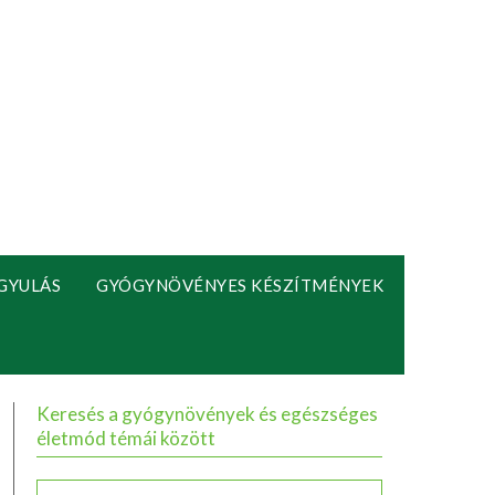
GYULÁS
GYÓGYNÖVÉNYES KÉSZÍTMÉNYEK
Keresés a gyógynövények és egészséges
életmód témái között