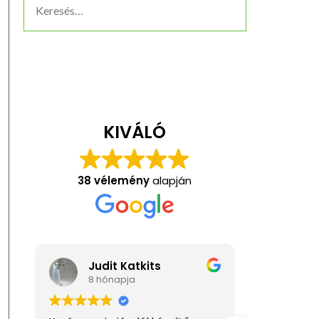
KIVÁLÓ
38 vélemény
alapján
Judit Katkits
Ani
8 hónapja
1 év