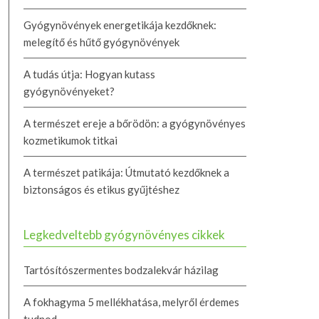
Gyógynövények energetikája kezdőknek:
melegítő és hűtő gyógynövények
A tudás útja: Hogyan kutass
gyógynövényeket?
A természet ereje a bőrödön: a gyógynövényes
kozmetikumok titkai
A természet patikája: Útmutató kezdőknek a
biztonságos és etikus gyűjtéshez
Legkedveltebb gyógynövényes cikkek
Tartósítószermentes bodzalekvár házilag
A fokhagyma 5 mellékhatása, melyről érdemes
tudnod