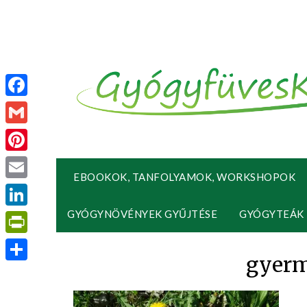
Facebook
Gmail
Pinterest
EBOOKOK, TANFOLYAMOK, WORKSHOPOK
Email
GYÓGYNÖVÉNYEK GYŰJTÉSE
GYÓGYTEÁK
LinkedIn
PrintFriendly
gyerm
Ossza
meg