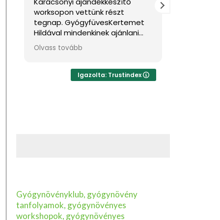
Karácsonyi ajándékkészítő
Nagyon jó
worksopon vettünk részt
Sok haszno
tegnap. GyógyfüvesKertemet
Hildával mindenkinek ajánlani
tudom, ha feltöltődésre,
Olvass tovább
egyben tudásra vágyik kellemes
környezetben. Ha lehetne sokkal
több csillagot adni, akkor azt
Igazolta: Trustindex
mind adnám.
Gyógynövényklub, gyógynövény
tanfolyamok, gyógynövényes
workshopok, gyógynövényes