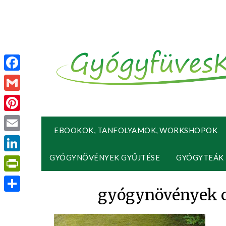
Facebook
Gmail
Pinterest
EBOOKOK, TANFOLYAMOK, WORKSHOPOK
Email
GYÓGYNÖVÉNYEK GYŰJTÉSE
GYÓGYTEÁK
LinkedIn
PrintFriendly
gyógynövények c
Ossza
meg