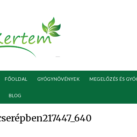
FŐOLDAL
GYÓGYNÖVÉNYEK
MEGELŐZÉS ÉS GYÓ
BLOG
serépben217447_640