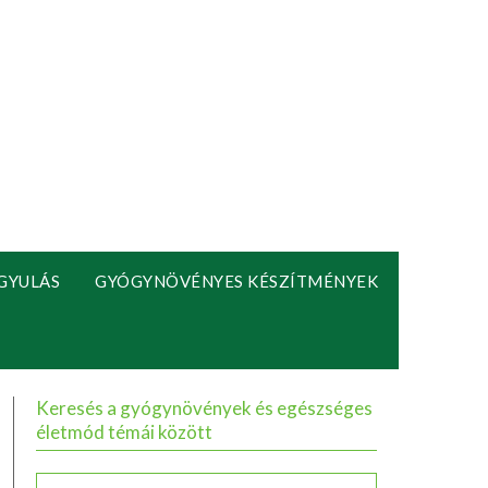
GYULÁS
GYÓGYNÖVÉNYES KÉSZÍTMÉNYEK
Keresés a gyógynövények és egészséges
életmód témái között