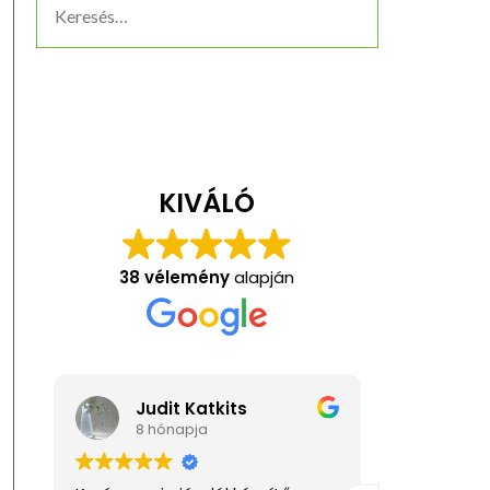
KIVÁLÓ
38 vélemény
alapján
Judit Katkits
Anit
8 hónapja
1 éve