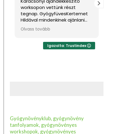
Karácsonyi ajándékkészítő
Nagyon jól
worksopon vettünk részt
Sok hasznos
tegnap. GyógyfüvesKertemet
Hildával mindenkinek ajánlani
tudom, ha feltöltődésre,
Olvass tovább
egyben tudásra vágyik kellemes
környezetben. Ha lehetne sokkal
több csillagot adni, akkor azt
Igazolta: Trustindex
mind adnám.
Gyógynövényklub, gyógynövény
tanfolyamok, gyógynövényes
workshopok, gyógynövényes