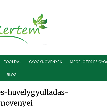
FŐOLDAL
GYÓGYNÖVÉNYEK
MEGELŐZÉS ÉS GYÓ
BLOG
es-huvelygyulladas-
novenyei