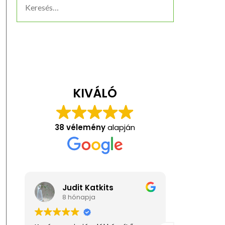
KIVÁLÓ
38 vélemény
alapján
Judit Katkits
Ani
8 hónapja
1 év