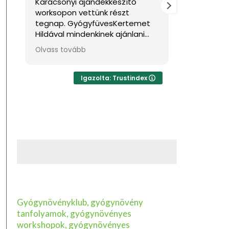
Karácsonyi ajándékkészítő
Nagyon jó
worksopon vettünk részt
Sok haszno
tegnap. GyógyfüvesKertemet
Hildával mindenkinek ajánlani
tudom, ha feltöltődésre,
Olvass tovább
egyben tudásra vágyik kellemes
környezetben. Ha lehetne sokkal
több csillagot adni, akkor azt
Igazolta: Trustindex
mind adnám.
Gyógynövényklub, gyógynövény
tanfolyamok, gyógynövényes
workshopok, gyógynövényes