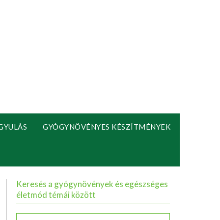
GYULÁS
GYÓGYNÖVÉNYES KÉSZÍTMÉNYEK
Keresés a gyógynövények és egészséges
életmód témái között