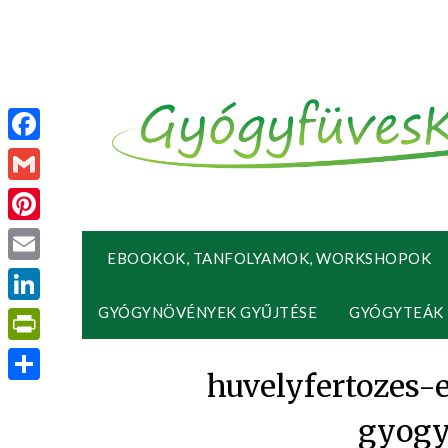
Facebook
Gmail
Pinterest
EBOOKOK, TANFOLYAMOK, WORKSHOPOK
Email
GYÓGYNÖVÉNYEK GYŰJTÉSE
GYÓGYTEÁK
LinkedIn
PrintFriendly
huvelyfertozes-
Ossza
gyogy
meg