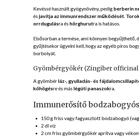
Kevéssé használt gyógynövény, pedig
berberin n
és
javítja az immunrendszer működését
.
Torok
orrdugulás
ra és
hörghurut
ra is hatásos.
Elsősorban a termése, ami könnyen begyűjthető, d
gyűjtésekor ügyelni kell, hogy az egyéb piros b
borbolyát.
Gyömbérgyökér (Zingiber officinal
A gyömbér
láz-, gyulladás- és fájdalomcsillapít
köhögés
re és más
légúti panaszok
ra.
Immunerősítő bodzabogyósz
150 g friss vagy fagyasztott bodzabogyó (vagy
2 dl víz
2 cm friss gyömbérgyökér aprítva vagy vékon