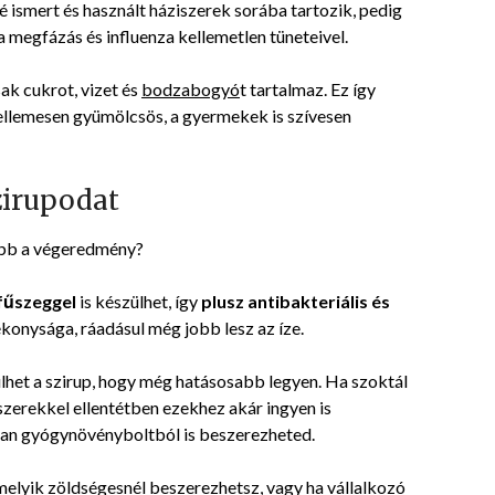
ismert és használt háziszerek sorába tartozik, pedig
2022-
a megfázás és influenza kellemetlen tüneteivel.
08-
13
k cukrot, vizet és
bodzabogyó
t tartalmaz. Ez így
kellemesen gyümölcsös, a gyermekek is szívesen
zirupodat
abb a végeredmény?
gfűszeggel
is készülhet, így
plusz antibakteriális és
ékonysága, ráadásul még jobb lesz az íze.
het a szirup, hogy még hatásosabb legyen. Ha szoktál
zerekkel ellentétben ezekhez akár ingyen is
ban gyógynövényboltból is beszerezheted.
elyik zöldségesnél beszerezhetsz, vagy ha vállalkozó