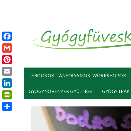
Facebook
Gmail
Pinterest
EBOOKOK, TANFOLYAMOK, WORKSHOPOK
Email
GYÓGYNÖVÉNYEK GYŰJTÉSE
GYÓGYTEÁK
LinkedIn
PrintFriendly
Ossza
meg