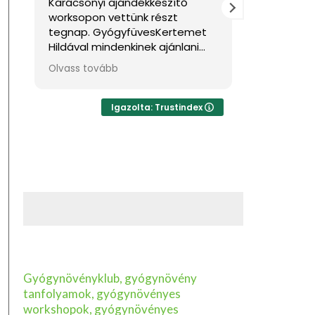
Karácsonyi ajándékkészítő
Nagyon jól 
worksopon vettünk részt
Sok hasznos 
tegnap. GyógyfüvesKertemet
Hildával mindenkinek ajánlani
tudom, ha feltöltődésre,
Olvass tovább
egyben tudásra vágyik kellemes
környezetben. Ha lehetne sokkal
több csillagot adni, akkor azt
Igazolta: Trustindex
mind adnám.
Gyógynövényklub, gyógynövény
tanfolyamok, gyógynövényes
workshopok, gyógynövényes