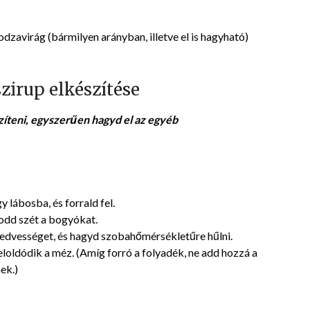
virág (bármilyen arányban, illetve el is hagyható)
irup elkészítése
íteni, egyszerűen hagyd el az egyéb
 lábosba, és forrald fel.
odd szét a bogyókat.
nedvességet, és hagyd szobahőmérsékletűre hűlni.
eloldódik a méz. (Amíg forró a folyadék, ne add hozzá a
ek.)