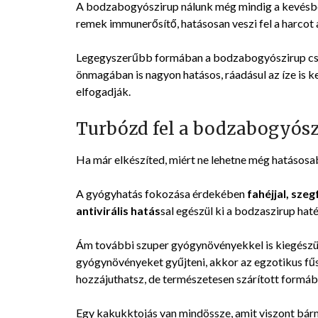
A bodzabogyószirup nálunk még mindig a kevésbé 
remek immunerősítő, hatásosan veszi fel a harcot 
Legegyszerűbb formában a bodzabogyószirup csa
önmagában is nagyon hatásos, ráadásul az íze is 
elfogadják.
Turbózd fel a bodzabogyós
Ha már elkészíted, miért ne lehetne még hatásos
A gyógyhatás fokozása érdekében
fahéjjal, sze
antivirális hatás
sal egészül ki a bodzaszirup hat
Ám további szuper gyógynövényekkel is kiegészül
gyógynövényeket gyűjteni, akkor az egzotikus fűs
hozzájuthatsz, de természetesen szárított formá
Egy kakukktojás van mindössze, amit viszont bárm