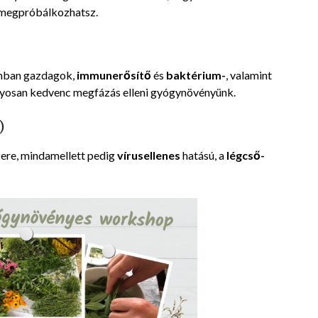
is megpróbálkozhatsz.
inban gazdagok,
immunerősítő
és
baktérium-
, valamint
yosan kedvenc megfázás elleni gyógynövényünk.
)
zere, mindamellett pedig
vírusellenes
hatású, a
légcső-