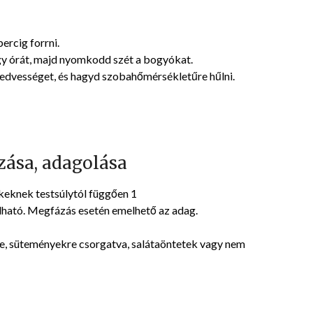
percig forrni.
egy órát, majd nyomkodd szét a bogyókat.
nedvességet, és hagyd szobahőmérsékletűre hűlni.
ása, adagolása
keknek testsúlytól függően 1
ható. Megfázás esetén emelhető az adag.
e, süteményekre csorgatva, salátaöntetek vagy nem