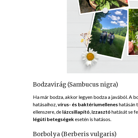
Bodzavirág (Sambucus nigra)
Ha már bodza, akkor legyen bodza a javából. A 
hatásaihoz,
vírus- és baktériumellenes
hatásán 
ellenszere, de
lázcsillapító
,
izzasztó
hatását se fel
légúti betegségek
esetén is hatásos.
Borbolya (Berberis vulgaris)