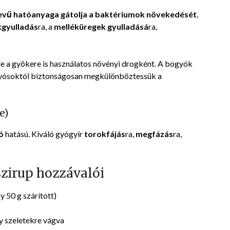
evű hatóanyaga gátolja a baktériumok növekedését
,
gyulladás
ra, a
melléküregek gyulladásá
ra,
e a gyökere is használatos növényi drogként. A bogyók
ogyósoktól biztonságosan megkülönböztessük a
e)
ó
hatású. Kiváló gyógyír
torokfájás
ra,
megfázás
ra,
irup hozzávalói
 50 g szárított)
y szeletekre vágva