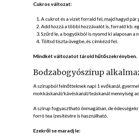
Cukros változat:
A cukrot és a vizet forrald fel, majd hagyd pár 
Add hozzá a többi hozzávalót is, forrald kb. 
Szűrd le, a bogyókból is nyomd ki alaposan a 
Töltsd tiszta üvegbe, és címkézd fel.
Mindkét változatot tárold hűtőszekrényben.
Bodzabogyószirup alkalmaz
A szirupból felnőtteknek napi 1 evőkanál, gyerme
mokkáskanál/kávéskanál/teáskanál mennyiség ad
A szirup fogyasztható önmagában, de édességekr
forró tea ízesítésére is használható.
Ezekről se maradj le: