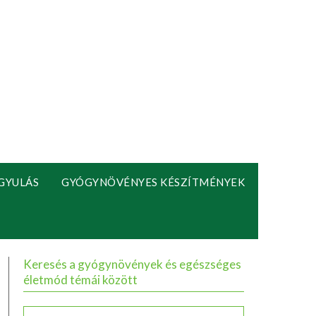
GYULÁS
GYÓGYNÖVÉNYES KÉSZÍTMÉNYEK
Keresés a gyógynövények és egészséges
életmód témái között