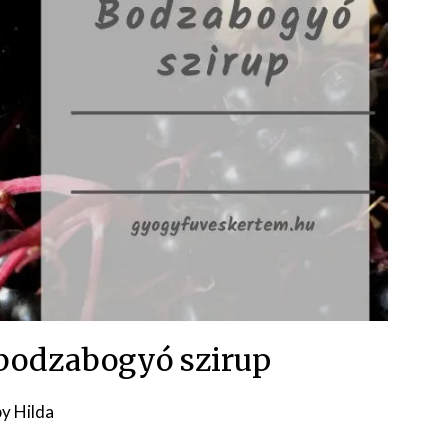
bodzabogyó szirup
Posted
by
Hilda
on