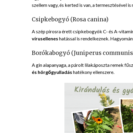
szellem vagy, és kerted is van, a termesztésével 
Csipkebogyó (Rosa canina)
A szép pirosra érett csipkebogyók C- és A-vitam
vírusellenes
hatással is rendelkeznek. Hagyomán
Borókabogyó (Juniperus communis
A gin alapanyaga, a párolt lilakáposzta remek fűs
és hörgőgyulladás
hatékony ellenszere.