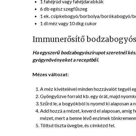
1 fahéjrúd vagy fahéjdarabkák
6 db egész szegfűszeg
1 ek. csipkebogyó/borbolya/borókabogyó/bodza
1 dl méz vagy 10 dkg cukor
Immunerősítő bodzabogyósz
Ha egyszerű bodzabogyószirupot szeretnél kész
gyógynövényeket a receptből.
Mézes változat:
A méz kivételével minden hozzávalót tegyél egy
Gyöngyözve forrald kb. egy órát, majd nyomk
Szűrd le, a bogyókból is nyomd ki alaposan a 
Add hozzá a mézet, keverd el alaposan, amíg f
mézet, mert a benne lévő enzimek tönkremenn
Töltsd tiszta üvegbe, és címkézd fel.