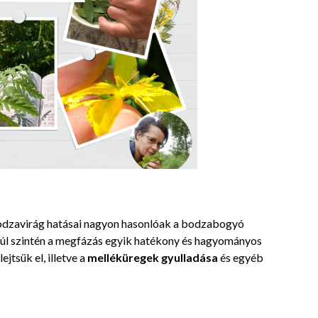
bodzavirág hatásai nagyon hasonlóak a bodzabogyó
túl szintén a megfázás egyik hatékony és hagyományos
ejtsük el, illetve a
melléküregek gyulladása
és egyéb