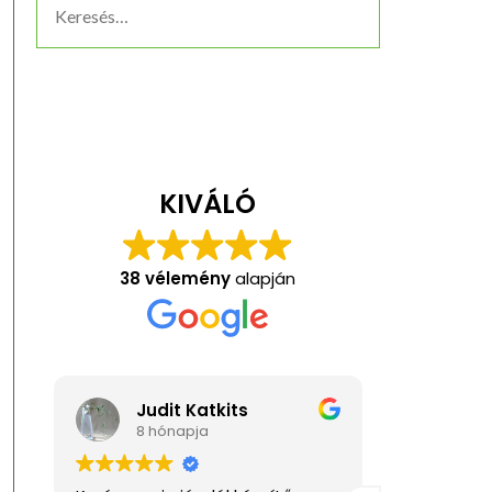
KIVÁLÓ
38 vélemény
alapján
Judit Katkits
Anita
8 hónapja
1 éve