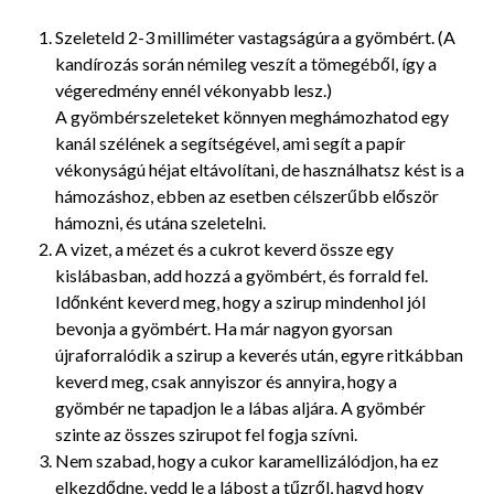
Szeleteld 2-3 milliméter vastagságúra a gyömbért. (A
kandírozás során némileg veszít a tömegéből, így a
végeredmény ennél vékonyabb lesz.)
A gyömbérszeleteket könnyen meghámozhatod egy
kanál szélének a segítségével, ami segít a papír
vékonyságú héjat eltávolítani, de használhatsz kést is a
hámozáshoz, ebben az esetben célszerűbb először
hámozni, és utána szeletelni.
A vizet, a mézet és a cukrot keverd össze egy
kislábasban, add hozzá a gyömbért, és forrald fel.
Időnként keverd meg, hogy a szirup mindenhol jól
bevonja a gyömbért. Ha már nagyon gyorsan
újraforralódik a szirup a keverés után, egyre ritkábban
keverd meg, csak annyiszor és annyira, hogy a
gyömbér ne tapadjon le a lábas aljára. A gyömbér
szinte az összes szirupot fel fogja szívni.
Nem szabad, hogy a cukor karamellizálódjon, ha ez
elkezdődne, vedd le a lábost a tűzről, hagyd hogy