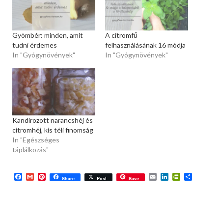
Gyömbér: minden, amit
A citromfű
tudni érdemes
felhasználásának 16 módja
In "Gyógynövények"
In "Gyógynövények"
Kandírozott narancshéj és
citromhéj, kis téli finomság
In "Egészséges
táplálkozás"
Facebook
Gmail
Pinterest
Email
LinkedIn
PrintFriend
Ossza
Share
Post
Save
meg