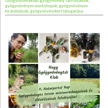
Gyógynövényklub, gyógynövény tanfolyamok,
gyógynövényes workshopok, gyógynövényes
kirándulások, gyógynövénykert látogatása