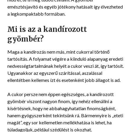
25
emésztésjavító és egyéb jótékony hatásait így élvezheted
a legkompaktabb formában.
Mi is az a kandírozott
gyömbér?
Maga a kandírozás nem más, mint cukorral történő
tartósítás. A folyamat végére a kiinduló alapanyag eredeti
nedvességtartalmának helyét a cukor veszi át, így tartósít.
Ugyanakkor az egyszerű szárítással, aszalással
ellentétben kellemes ízt és esetenként jobb állagot is ad.
A cukor persze nem éppen egészséges, a kandírozott
gyömbér viszont nagyon finom, így nehéz ellenállni a
kísértésnek, hogy ne abbahagyhatatlan finomságként,
hanem gyógyszerként tekintsünk rá. Bármennyire is „eteti
magát”, egy sor kellemetlen mellékhatása is lehet, ha
túladagoljuk, például szédülést is okozhat.