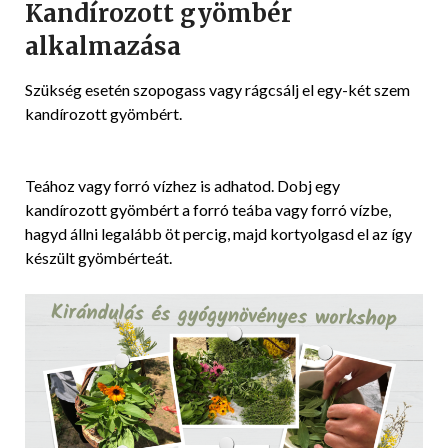
Kandírozott gyömbér
alkalmazása
Szükség esetén szopogass vagy rágcsálj el egy-két szem
kandírozott gyömbért.
Teához vagy forró vízhez is adhatod. Dobj egy
kandírozott gyömbért a forró teába vagy forró vízbe,
hagyd állni legalább öt percig, majd kortyolgasd el az így
készült gyömbérteát.