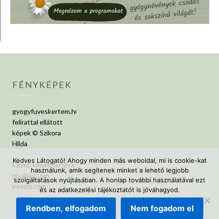
FÉNYKÉPEK
gyogyfuveskertem.hu
felirattal ellátott
képek © Szikora
Hilda
Kedves Látogató! Ahogy minden más weboldal, mi is cookie-kat
Egyéb képek forrása:
használunk, amik segítenek minket a lehető legjobb
pixabay.com,
szolgáltatások nyújtásában. A honlap további használatával ezt
pexels.com
és az adatkezelési tájékoztatót is jóváhagyod.
Rendben, elfogadom
Nem fogadom el