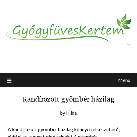
Menu
Kandírozott gyömbér házilag
Posted
by
Hilda
on
2020-
A kandírozott gyömbér házilag könnyen elkészíthető,
09-
hidd el, te is meg tudod csinálni. A gyömbér