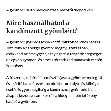
A gyömbér 10+1 mellékhatása, melyről tudnod kell
Mire használhatod a
kandírozott gyömbért?
A gyömbér gyulladáscsökkentő, mikrobaellenes hatású.
Jótékony a háborgó gyomor megnyugtatásában,
csökkenti az émelygést, hányingert, a tengeribetegséget,
de egyéb gyomor- és emésztőrendszeri panaszok esetén
is hatásos.
A fűszeres, csípős ízű, emésztésjavító gyömbér melegítő
és szárító hatású, ezért torokfájás, orrfolyás és köhögés
esetén is gyors segítség a kandírozott gyömbér. Lázas
állapot kezdetén, amikor ráz a hideg, szintén jótékony
hatású a gyömbér.