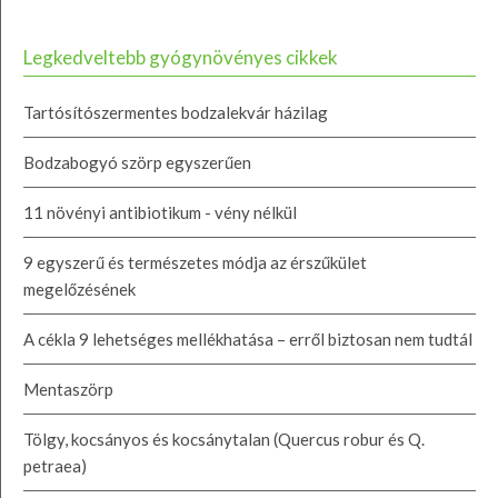
Legkedveltebb gyógynövényes cikkek
Tartósítószermentes bodzalekvár házilag
Bodzabogyó szörp egyszerűen
11 növényi antibiotikum - vény nélkül
9 egyszerű és természetes módja az érszűkület
megelőzésének
A cékla 9 lehetséges mellékhatása – erről biztosan nem tudtál
Mentaszörp
Tölgy, kocsányos és kocsánytalan (Quercus robur és Q.
petraea)