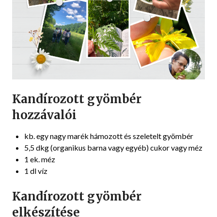
Kandírozott gyömbér
hozzávalói
kb. egy nagy marék hámozott és szeletelt gyömbér
5,5 dkg (organikus barna vagy egyéb) cukor vagy méz
1 ek. méz
1 dl víz
Kandírozott gyömbér
elkészítése