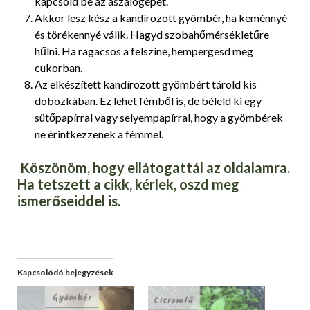
kapcsold be az aszalógépet.
Akkor lesz kész a kandírozott gyömbér, ha keménnyé
és törékennyé válik. Hagyd szobahőmérsékletűre
hűlni. Ha ragacsos a felszíne, hempergesd meg
cukorban.
Az elkészített kandírozott gyömbért tárold kis
dobozkában. Ez lehet fémből is, de béleld ki egy
sütőpapírral vagy selyempapírral, hogy a gyömbérek
ne érintkezzenek a fémmel.
Köszönöm, hogy ellátogattál az oldalamra.
Ha tetszett a cikk, kérlek, oszd meg
ismerőseiddel is.
Kapcsolódó bejegyzések