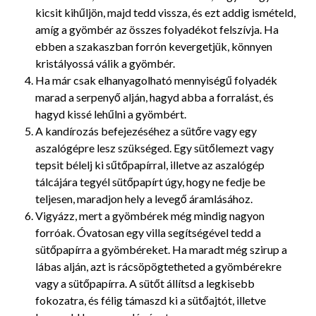
kicsit kihűljön, majd tedd vissza, és ezt addig ismételd,
amíg a gyömbér az összes folyadékot felszívja. Ha
ebben a szakaszban forrón kevergetjük, könnyen
kristályossá válik a gyömbér.
Ha már csak elhanyagolható mennyiségű folyadék
marad a serpenyő alján, hagyd abba a forralást, és
hagyd kissé lehűlni a gyömbért.
A kandírozás befejezéséhez a sütőre vagy egy
aszalógépre lesz szükséged. Egy sütőlemezt vagy
tepsit bélelj ki sűtőpapírral, illetve az aszalógép
tálcájára tegyél sütőpapírt úgy, hogy ne fedje be
teljesen, maradjon hely a levegő áramlásához.
Vigyázz, mert a gyömbérek még mindig nagyon
forróak. Óvatosan egy villa segítségével tedd a
sütőpapírra a gyömbéreket. Ha maradt még szirup a
lábas alján, azt is rácsöpögtetheted a gyömbérekre
vagy a sütőpapírra. A sütőt állítsd a legkisebb
fokozatra, és félig támaszd ki a sütőajtót, illetve