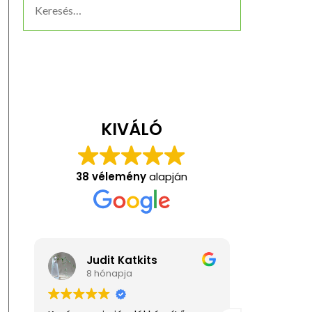
KIVÁLÓ
38 vélemény
alapján
Judit Katkits
Ani
8 hónapja
1 év