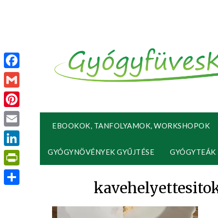
Facebook
Gmail
Pinterest
EBOOKOK, TANFOLYAMOK, WORKSHOPOK
Email
GYÓGYNÖVÉNYEK GYŰJTÉSE
GYÓGYTEÁK
LinkedIn
PrintFriendly
kavehelyettesit
Ossza
meg