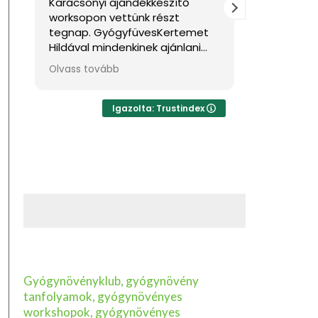
Karácsonyi ajándékkészítő
Nagyon jó
worksopon vettünk részt
Sok haszno
tegnap. GyógyfüvesKertemet
Hildával mindenkinek ajánlani
tudom, ha feltöltődésre,
Olvass tovább
egyben tudásra vágyik kellemes
környezetben. Ha lehetne sokkal
több csillagot adni, akkor azt
Igazolta: Trustindex
mind adnám.
Gyógynövényklub, gyógynövény
tanfolyamok, gyógynövényes
workshopok, gyógynövényes