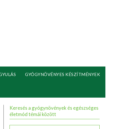
GYULÁS
GYÓGYNÖVÉNYES KÉSZÍTMÉNYEK
Keresés a gyógynövények és egészséges
életmód témái között