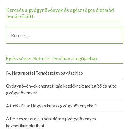
Keresés a gyógynövények és egészséges életmód
témái között
Egészséges életmód témában a legújabbak
IV. Naturportal Természetgyógyász Nap
Gyógynövények energetikája kezdőknek: melegítő és hűtő
gyógynövények
A tudás útja: Hogyan kutass gyógynövényeket?
A természet ereje a bőrödön: a gyógynövényes
kozmetikumok titkai