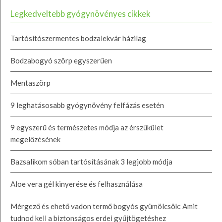
Legkedveltebb gyógynövényes cikkek
Tartósítószermentes bodzalekvár házilag
Bodzabogyó szörp egyszerűen
Mentaszörp
9 leghatásosabb gyógynövény felfázás esetén
9 egyszerű és természetes módja az érszűkület
megelőzésének
Bazsalikom sóban tartósításának 3 legjobb módja
Aloe vera gél kinyerése és felhasználása
Mérgező és ehető vadon termő bogyós gyümölcsök: Amit
tudnod kell a biztonságos erdei gyűjtögetéshez