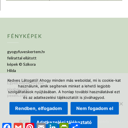
FÉNYKÉPEK
gyogyfuveskertem.hu
felirattal ellátott
képek © Szikora
Hilda
Kedves Látogató! Ahogy minden más weboldal, mi is cookie-kat
Egyéb képek forrása:
használunk, amik segítenek minket a lehető legjobb
pixabay.com,
szolgáltatások nyújtásában. A honlap további használatával ezt
pexels.com
és az adatkezelési tájékoztatót is jóváhagyod.
Rendben, elfogadom
Nem fogadom el
©2026 GyógyfüvesKertem
| Design:
Newspaperly
Adatkezelési tájékoztató
Facebook
Gmail
Pinterest
Email
LinkedIn
PrintFriendly
Ossza
WordPress Theme