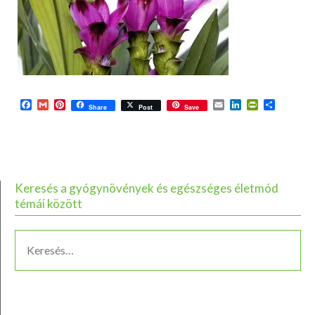
Facebook
Gmail
Pinterest
Email
LinkedIn
PrintFriend
Ossza
Share
Post
Save
meg
Keresés a gyógynövények és egészséges életmód
témái között