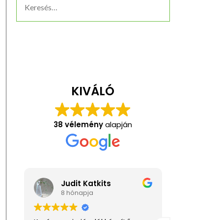
KIVÁLÓ
38 vélemény
alapján
Judit Katkits
Ani
8 hónapja
1 év