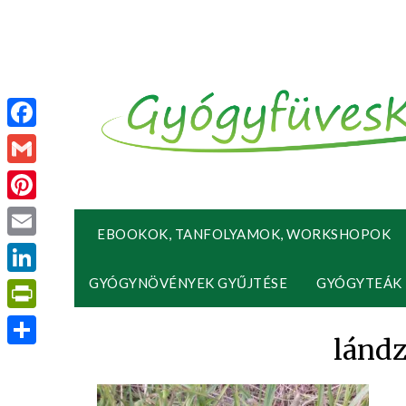
Facebook
Gmail
Pinterest
EBOOKOK, TANFOLYAMOK, WORKSHOPOK
Email
GYÓGYNÖVÉNYEK GYŰJTÉSE
GYÓGYTEÁK
LinkedIn
PrintFriendly
lándz
Ossza
meg