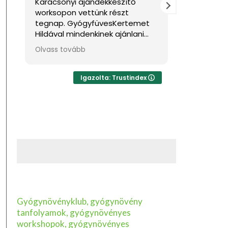
Karácsonyi ajándékkészítő
Nagyon jó
worksopon vettünk részt
Sok haszno
tegnap. GyógyfüvesKertemet
Hildával mindenkinek ajánlani
tudom, ha feltöltődésre,
Olvass tovább
egyben tudásra vágyik kellemes
környezetben. Ha lehetne sokkal
több csillagot adni, akkor azt
Igazolta: Trustindex
mind adnám.
Gyógynövényklub, gyógynövény
tanfolyamok, gyógynövényes
workshopok, gyógynövényes