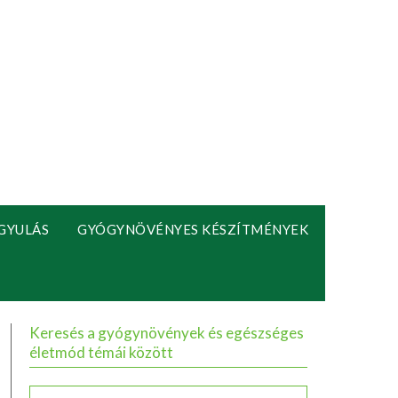
GYULÁS
GYÓGYNÖVÉNYES KÉSZÍTMÉNYEK
Keresés a gyógynövények és egészséges
életmód témái között