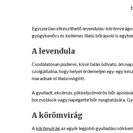
Egyszerűen elkészíthető levendulás-körömvirágos
gyógykenőcs és kellemes illatú bőrápoló is egybe
A levendula
Csodálatosan púderes, kissé talán ódivatú, ám nap
szolgáltatna, hogy helyet érdemeljen egy-egy ké
maradnak el illata mögött.
A gyulladt, ekcémás, pikkelysömörös bőr ápolásá
horzsolások vagy napégette bőr nyugtatására. Gyu
A körömvirág
A
körömvirág
az egyik legjobb gyulladáscsökkentő