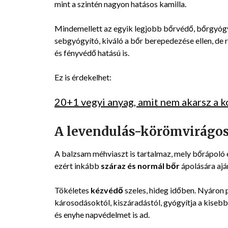
mint a szintén nagyon hatásos kamilla.
Mindemellett az egyik legjobb bőrvédő, bőrgyógy
sebgyógyító, kiváló a bőr berepedezése ellen, de r
és fényvédő hatású is.
Ez is érdekelhet:
20+1 vegyi anyag, amit nem akarsz a 
A levendulás-körömvirágos
A balzsam méhviaszt is tartalmaz, mely bőrápoló 
ezért inkább
száraz és normál bőr
ápolására ajá
Tökéletes
kézvédő
szeles, hideg időben. Nyáron 
károsodásoktól, kiszáradástól, gyógyítja a kiseb
és enyhe napvédelmet is ad.