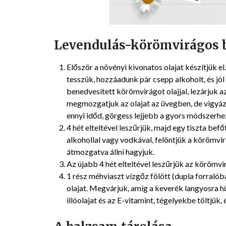
Levendulás-körömvirágos b
Először a növényi kivonatos olajat készítjük 
tesszük, hozzáadunk pár csepp alkoholt, és jól 
benedvesített körömvirágot olajjal, lezárjuk az
megmozgatjuk az olajat az üvegben, de vigyázz
ennyi időd, görgess lejjebb a gyors módszerhe
4 hét elteltével leszűrjük, majd egy tiszta bef
alkohollal vagy vodkával, felöntjük a körömvirá
átmozgatva állni hagyjuk.
Az újabb 4 hét elteltével leszűrjük az körömvi
1 rész méhviaszt vízgőz fölött (dupla forralób
olajat. Megvárjuk, amíg a keverék langyosra 
illóolajat és az E-vitamint, tégelyekbe töltjük,