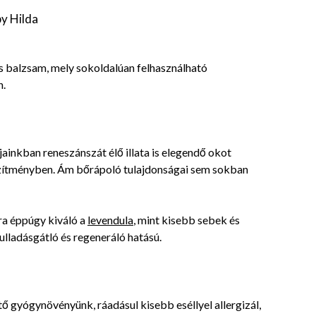
Karác
works
Posted
by
Hilda
tegna
on
Hildáv
2018-
tudom,
 balzsam, mely sokoldalúan felhasználható
Olvass
12-
egybe
n.
körny
11
több c
mind 
jainkban reneszánszát élő illata is elegendő okot
szítményben. Ám bőrápoló tulajdonságai sem sokban
ra éppúgy kiváló a
levendula
, mint kisebb sebek és
lladásgátló és regeneráló hatású.
 gyógynövényünk, ráadásul kisebb eséllyel allergizál,