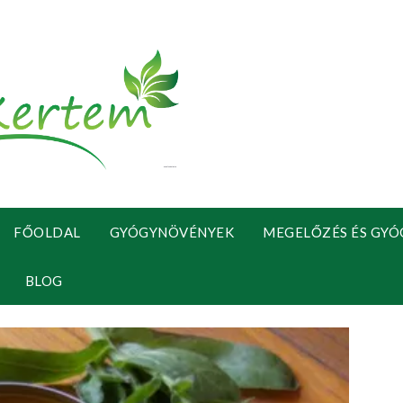
FŐOLDAL
GYÓGYNÖVÉNYEK
MEGELŐZÉS ÉS GYÓ
BLOG