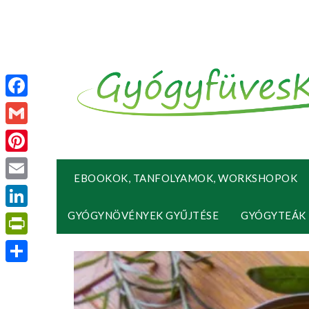
Facebook
Gmail
Pinterest
EBOOKOK, TANFOLYAMOK, WORKSHOPOK
Email
GYÓGYNÖVÉNYEK GYŰJTÉSE
GYÓGYTEÁK
LinkedIn
PrintFriendly
Ossza
meg