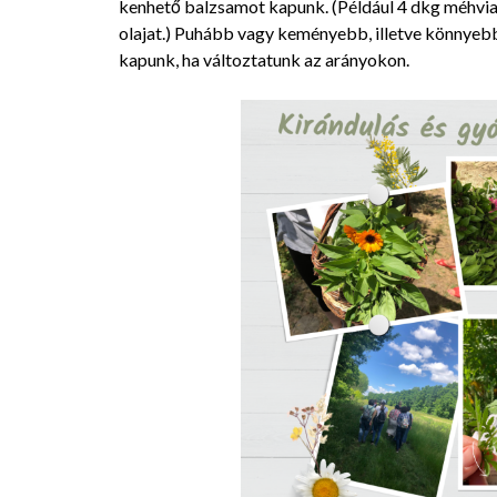
kenhető balzsamot kapunk. (Például 4 dkg méhvia
olajat.) Puhább vagy keményebb, illetve könnye
kapunk, ha változtatunk az arányokon.