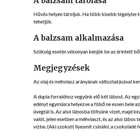
A balzsam tárolása
Hűvös helyen tároljuk. Ha több kisebb tégelybe t
tehetjük.
A balzsam alkalmazása
Szükség esetén vékonyan kenjük be az érintett bőr
Megjegyzések
Az olaj és méhviasz arányának változtatásával ke
A dupla forralóhoz vegyünk elő két lábost. Az egyi
edényt egymásra helyezve a fölső ne essen bele az 
üvegtál is. Az alsó lábosba töltsünk vizet, majd ke
valót, jelen esetben a méhviaszt, és az alsó lábos t
vízbe. (Aki szokott ilyesmit csinálni, a csokoládé 