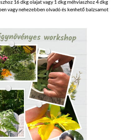
szhoz 16 dkg olajat vagy 1 dkg méhviaszhoz 4 dkg
bben vagy nehezebben olvadó és kenhető balzsamot