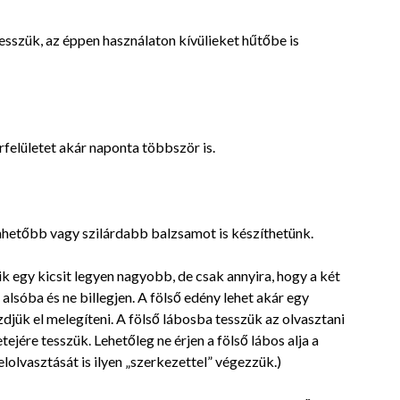
esszük, az éppen használaton kívülieket hűtőbe is
felületet akár naponta többször is.
nhetőbb vagy szilárdabb balzsamot is készíthetünk.
k egy kicsit legyen nagyobb, de csak annyira, hogy a két
alsóba és ne billegjen. A fölső edény lehet akár egy
zdjük el melegíteni. A fölső lábosba tesszük az olvasztani
etejére tesszük. Lehetőleg ne érjen a fölső lábos alja a
felolvasztását is ilyen „szerkezettel” végezzük.)