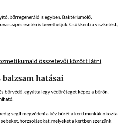
ító, bőrregeneráló is egyben. Baktériumölő,
ovarcsípés esetén is bevethetjük. Csökkenti a viszketést,
kozmetikumaid összetevői között látni
 balzsam hatásai
és bőrvédő, egyúttal egy védőréteget képez a bőrön,
nlható.
pedig segít megvédeni a kéz bőrét a kerti munkák okozta
b sebeket, horzsolásokat, melyeket a kertben szerzünk,