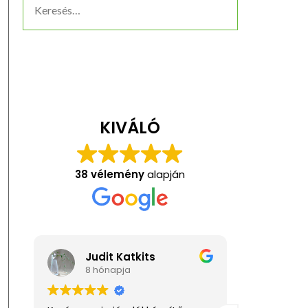
KIVÁLÓ
38 vélemény
alapján
Judit Katkits
Anita Kis
8 hónapja
1 éve