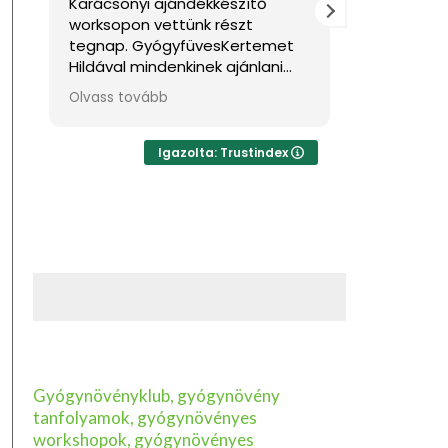
sonyi ajándékkészítő
Nagyon jól éreztem maga
opon vettünk részt
Sok hasznos információva
p. GyógyfüvesKertemet
gazdagodtam. Köszönöm
al mindenkinek ajánlani
 ha feltöltődésre,
 tovább
n tudásra vágyik kellemes
ezetben. Ha lehetne sokkal
sillagot adni, akkor azt
Igazolta: Trustindex
adnám.
Gyógynövényklub, gyógynövény
tanfolyamok, gyógynövényes
workshopok, gyógynövényes