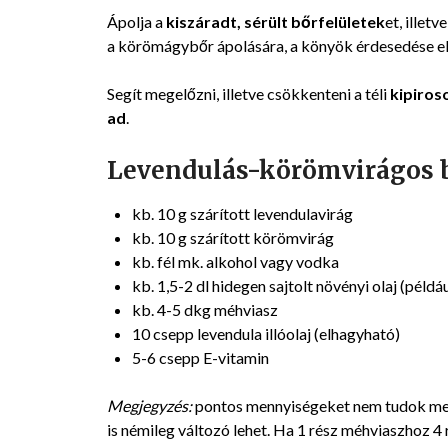
Ápolja a
kiszáradt, sérült bőrfelületek
et, illet
a körömágybőr ápolására, a könyök érdesedése ell
Segít megelőzni, illetve csökkenteni a téli
kipiros
ad
.
Levendulás-körömvirágos 
kb. 10 g szárított levendulavirág
kb. 10 g szárított körömvirág
kb. fél mk. alkohol vagy vodka
kb. 1,5-2 dl hidegen sajtolt növényi olaj (példáu
kb. 4-5 dkg méhviasz
10 csepp levendula illóolaj (elhagyható)
5-6 csepp E-vitamin
Megjegyzés:
pontos mennyiségeket nem tudok meg
is némileg változó lehet. Ha 1 rész méhviaszhoz 4 r