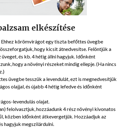
alzsam elkészítése
el. Ehhez körömvirágot egy tiszta befőttes üvegbe
összeforgatjuk, hogy kicsit átnedvesítse. Felöntjük a
 üveget, és kb. 4 hétig állni hagyjuk. Időnként
unk, hogy a növényi részeket mindig ellepje. (Ha nincs
z.)
őttes üvegbe tesszük a levendulát, ezt is megnedvesítjük
gos olajjal, és újabb 4 hétig lefedve és időnként
rágos-levendulás olajat.
an) felolvasztjuk, hozzáadunk 4 rész növényi kivonatos
hűl, közben időnként átkevergetjük. Hozzáadjuk az
 és hagyjuk megszilárdulni.