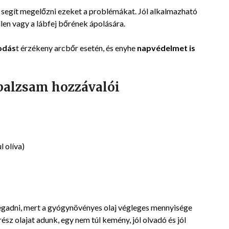
ve segít megelőzni ezeket a problémákat. Jól alkalmazható
en vagy a lábfej bőrének ápolására.
odás
t érzékeny arcbőr esetén, és enyhe
napvédelmet is
balzsam hozzávalói
l olíva)
adni, mert a gyógynövényes olaj végleges mennyisége
ész olajat adunk, egy nem túl kemény, jól olvadó és jól