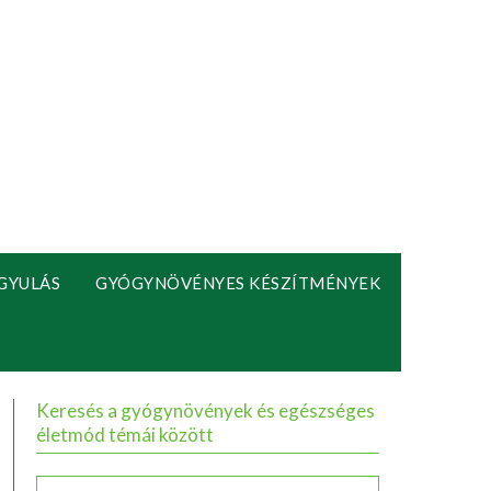
GYULÁS
GYÓGYNÖVÉNYES KÉSZÍTMÉNYEK
Keresés a gyógynövények és egészséges
életmód témái között