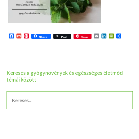
Facebook
Gmail
Pinterest
Email
LinkedIn
PrintFriend
Ossza
Share
Post
Save
meg
Keresés a gyógynövények és egészséges életmód
témái között