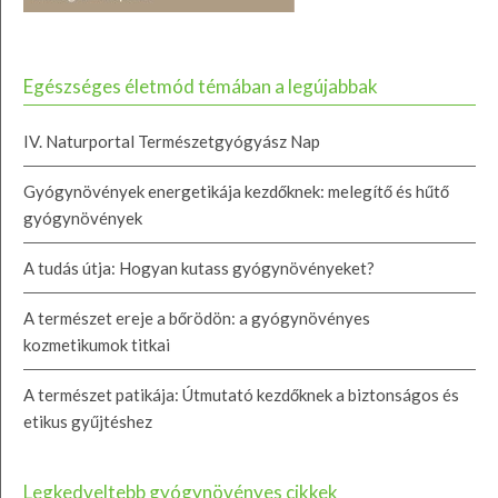
Egészséges életmód témában a legújabbak
IV. Naturportal Természetgyógyász Nap
Gyógynövények energetikája kezdőknek: melegítő és hűtő
gyógynövények
A tudás útja: Hogyan kutass gyógynövényeket?
A természet ereje a bőrödön: a gyógynövényes
kozmetikumok titkai
A természet patikája: Útmutató kezdőknek a biztonságos és
etikus gyűjtéshez
Legkedveltebb gyógynövényes cikkek