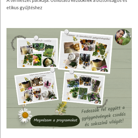
A természet patikája: Útmutató kezdőknek a biztonságos és
etikus gyűjtéshez