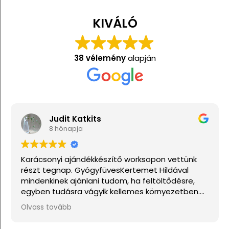
KIVÁLÓ
38 vélemény
alapján
Judit Katkits
8 hónapja
Karácsonyi ajándékkészítő worksopon vettünk
részt tegnap. GyógyfüvesKertemet Hildával
mindenkinek ajánlani tudom, ha feltöltődésre,
egyben tudásra vágyik kellemes környezetben.
Ha lehetne sokkal több csillagot adni, akkor azt
Olvass tovább
mind adnám.