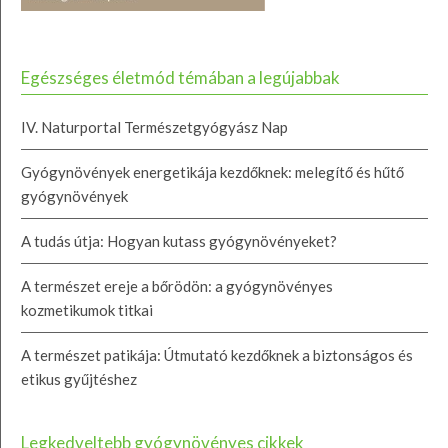
Egészséges életmód témában a legújabbak
IV. Naturportal Természetgyógyász Nap
Gyógynövények energetikája kezdőknek: melegítő és hűtő
gyógynövények
A tudás útja: Hogyan kutass gyógynövényeket?
A természet ereje a bőrödön: a gyógynövényes
kozmetikumok titkai
A természet patikája: Útmutató kezdőknek a biztonságos és
etikus gyűjtéshez
Legkedveltebb gyógynövényes cikkek