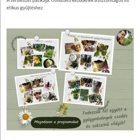
A természet patikája: Útmutató kezdőknek a biztonságos és
etikus gyűjtéshez