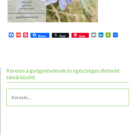
Facebook
Gmail
Pinterest
Email
LinkedIn
PrintFriend
Ossza
Share
Post
Save
meg
Keresés a gyógynövények és egészséges életmód
témái között