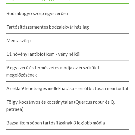
Bodzabogyó szörp egyszerűen
Tartósítószermentes bodzalekvár házilag
Mentaszörp
11 növényi antibiotikum - vény nélkül
9 egyszerű és természetes módja az érszűkület
megelőzésének
A cékla 9 lehetséges mellékhatása – erről biztosan nem tudtál
Tölgy, kocsányos és kocsánytalan (Quercus robur és Q.
petraea)
Bazsalikom sóban tartósításának 3 legjobb módja