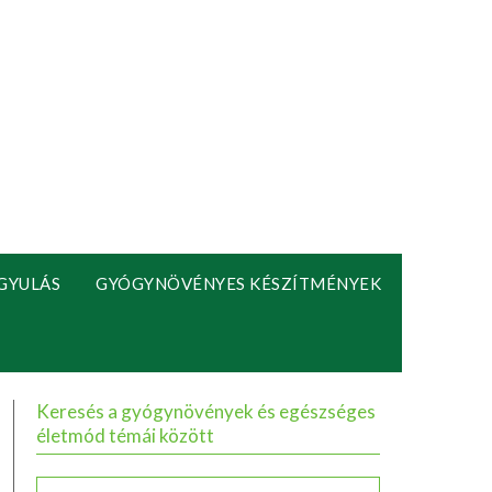
GYULÁS
GYÓGYNÖVÉNYES KÉSZÍTMÉNYEK
Keresés a gyógynövények és egészséges
életmód témái között