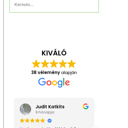
KIVÁLÓ
38 vélemény
alapján
Judit Katkits
Ani
9 hónapja
1 év