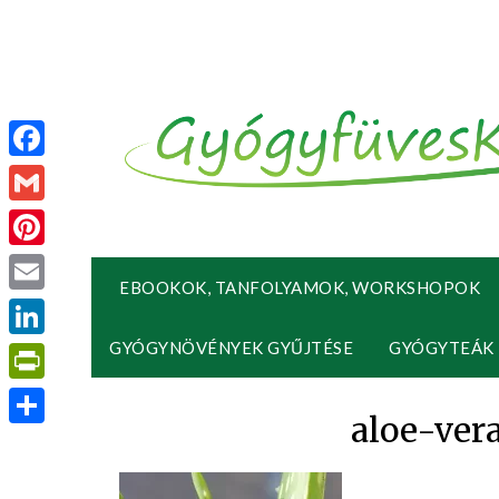
Facebook
Gmail
Pinterest
EBOOKOK, TANFOLYAMOK, WORKSHOPOK
Email
GYÓGYNÖVÉNYEK GYŰJTÉSE
GYÓGYTEÁK
LinkedIn
PrintFriendly
aloe-ver
Ossza
meg