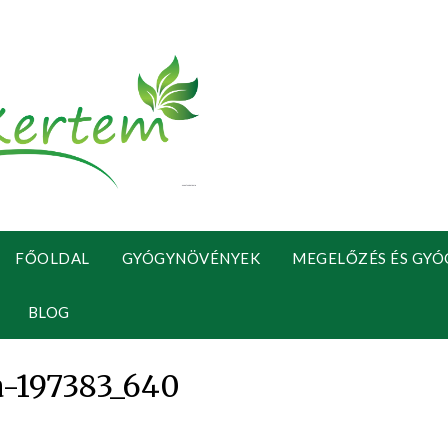
FŐOLDAL
GYÓGYNÖVÉNYEK
MEGELŐZÉS ÉS GYÓ
BLOG
a-197383_640