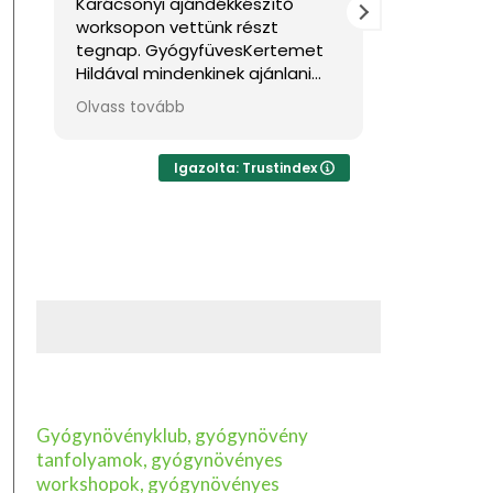
Karácsonyi ajándékkészítő
Nagyon jó
worksopon vettünk részt
Sok haszno
tegnap. GyógyfüvesKertemet
Hildával mindenkinek ajánlani
tudom, ha feltöltődésre,
Olvass tovább
egyben tudásra vágyik kellemes
környezetben. Ha lehetne sokkal
több csillagot adni, akkor azt
Igazolta: Trustindex
mind adnám.
Gyógynövényklub, gyógynövény
tanfolyamok, gyógynövényes
workshopok, gyógynövényes