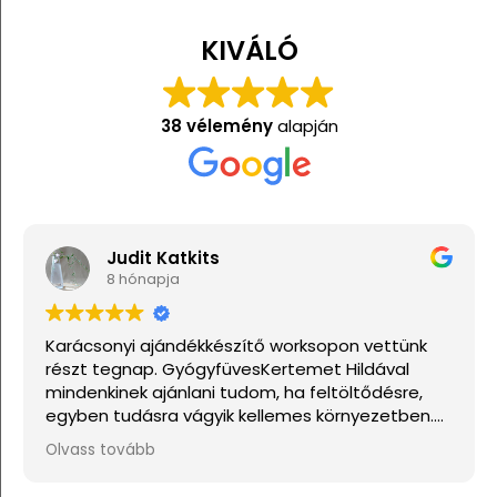
KIVÁLÓ
38 vélemény
alapján
Judit Katkits
8 hónapja
arácsonyi ajándékkészítő worksopon vettünk
Nagy
észt tegnap. GyógyfüvesKertemet Hildával
indenkinek ajánlani tudom, ha feltöltődésre,
gyben tudásra vágyik kellemes környezetben.
a lehetne sokkal több csillagot adni, akkor azt
lvass tovább
ind adnám.