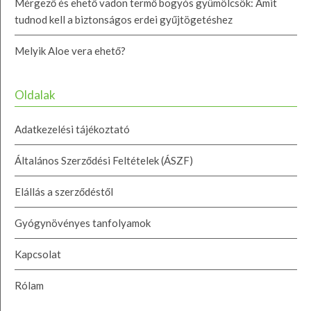
Mérgező és ehető vadon termő bogyós gyümölcsök: Amit
tudnod kell a biztonságos erdei gyűjtögetéshez
Melyik Aloe vera ehető?
Oldalak
Adatkezelési tájékoztató
Általános Szerződési Feltételek (ÁSZF)
Elállás a szerződéstől
Gyógynövényes tanfolyamok
Kapcsolat
Rólam