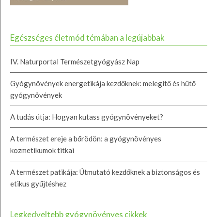
Egészséges életmód témában a legújabbak
IV. Naturportal Természetgyógyász Nap
Gyógynövények energetikája kezdőknek: melegítő és hűtő
gyógynövények
A tudás útja: Hogyan kutass gyógynövényeket?
A természet ereje a bőrödön: a gyógynövényes
kozmetikumok titkai
A természet patikája: Útmutató kezdőknek a biztonságos és
etikus gyűjtéshez
Legkedveltebb gyógynövényes cikkek