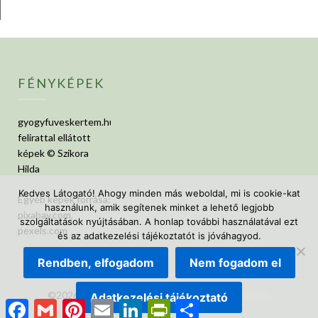
FÉNYKÉPEK
gyogyfuveskertem.hu
felirattal ellátott
képek © Szikora
Hilda
Kedves Látogató! Ahogy minden más weboldal, mi is cookie-kat
Egyéb képek forrása:
használunk, amik segítenek minket a lehető legjobb
pixabay.com,
szolgáltatások nyújtásában. A honlap további használatával ezt
pexels.com
és az adatkezelési tájékoztatót is jóváhagyod.
Rendben, elfogadom
Nem fogadom el
©2026 GyógyfüvesKertem
| Design:
Newspaperly
Adatkezelési tájékoztató
Facebook
Gmail
Pinterest
Email
LinkedIn
PrintFriendly
Ossza
WordPress Theme
meg