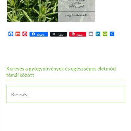
Facebook
Gmail
Pinterest
Email
LinkedIn
PrintFriend
Ossza
Share
Post
Save
meg
Keresés a gyógynövények és egészséges életmód
témái között