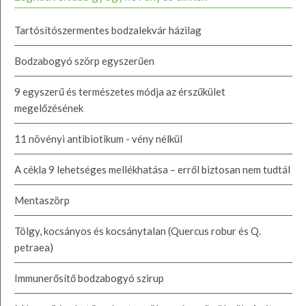
Tartósítószermentes bodzalekvár házilag
Bodzabogyó szörp egyszerűen
9 egyszerű és természetes módja az érszűkület
megelőzésének
11 növényi antibiotikum - vény nélkül
A cékla 9 lehetséges mellékhatása – erről biztosan nem tudtál
Mentaszörp
Tölgy, kocsányos és kocsánytalan (Quercus robur és Q.
petraea)
Immunerősítő bodzabogyó szirup