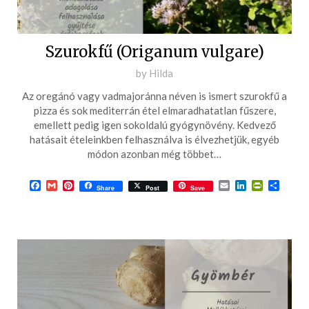
Szurokfű (Origanum vulgare)
Posted
by
Hilda
on
Az oregánó vagy vadmajoránna néven is ismert szurokfű a
2021-
pizza és sok mediterrán étel elmaradhatatlan fűszere,
07-
emellett pedig igen sokoldalú gyógynövény. Kedvező
hatásait ételeinkben felhasználva is élvezhetjük, egyéb
31
módon azonban még többet…
Facebook
Gmail
Pinterest
Email
LinkedIn
PrintFrie
Ossza
Share
Post
Save
meg