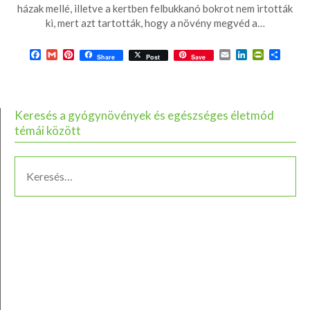
03-
házak mellé, illetve a kertben felbukkanó bokrot nem irtották
ki, mert azt tartották, hogy a növény megvéd a…
19
Facebook
Gmail
Pinterest
Email
LinkedIn
PrintFrie
Ossza
Share
Post
Save
meg
Keresés a gyógynövények és egészséges életmód
témái között