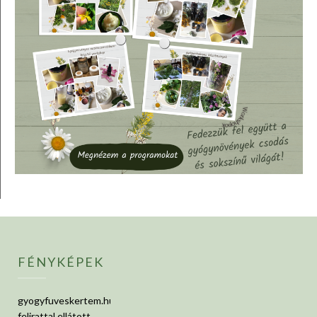
FÉNYKÉPEK
gyogyfuveskertem.hu
felirattal ellátott