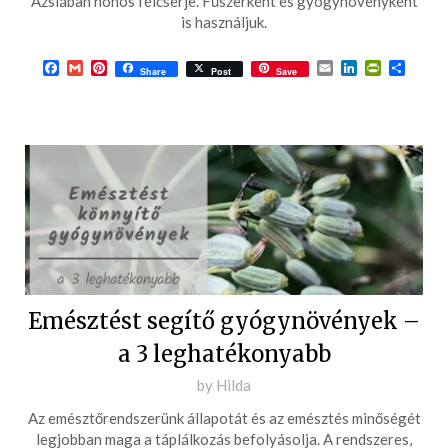
Ázsiában honos félcserje. Fűszerként és gyógynövényként
08-
is használjuk.
12
Facebook
Gmail
Pinterest
Email
LinkedIn
PrintFrie
Ossza
Share
Post
Save
meg
Emésztést segítő gyógynövények –
a 3 leghatékonyabb
Posted
by
Hilda
on
Az emésztőrendszerünk állapotát és az emésztés minőségét
2017-
legjobban maga a táplálkozás befolyásolja. A rendszeres,