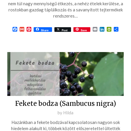
07-
nem túl nagy mennyiségű étkezés, a nehéz ételek kerülése, a
rostokban gazdag táplálkozás és a savanyított tejtermékek
29
rendszeres…
Facebook
Gmail
Pinterest
Email
LinkedIn
PrintFrie
Ossza
Share
Post
Save
meg
Fekete bodza (Sambucus nigra)
Posted
by
Hilda
on
Hazánkban a fekete bodzával kapcsolatosan nagyon sok
2016-
hiedelem alakult ki, többek között előszeretettel ültették