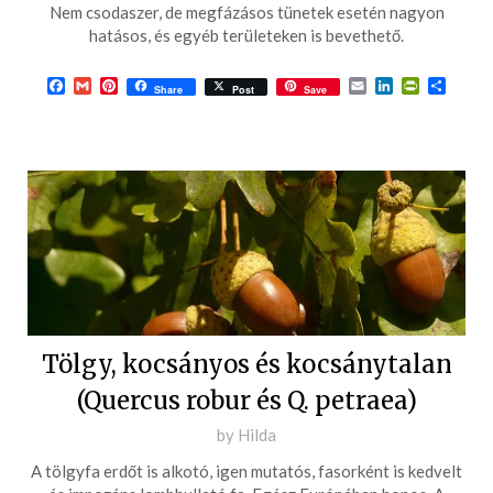
2017-
Nem csodaszer, de megfázásos tünetek esetén nagyon
09-
hatásos, és egyéb területeken is bevethető.
30
Facebook
Gmail
Pinterest
Email
LinkedIn
PrintFrie
Ossza
Share
Post
Save
meg
Tölgy, kocsányos és kocsánytalan
(Quercus robur és Q. petraea)
Posted
by
Hilda
on
A tölgyfa erdőt is alkotó, igen mutatós, fasorként is kedvelt
2017-