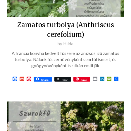
Zamatos turbolya (Anthriscus
cerefolium)
Posted
by
Hilda
on
A francia konyha kedvelt fűszere az ánizsos ízű zamatos
2023-
turbolya. Nálunk fűszernövényként sem túl ismert, és
02-
gyógynövényként is ritkán említjük.
25
Facebook
Gmail
Pinterest
Email
LinkedIn
PrintFrie
Ossza
Share
Post
Save
meg