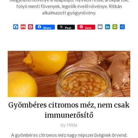
05-
folyó menti fövenyek, legelők évelő növénye. Ritkán
alkalmazott gyógynövény.
01
Facebook
Gmail
Pinterest
Email
LinkedIn
PrintFrie
Ossza
Share
Post
Save
meg
Gyömbéres citromos méz, nem csak
immunerősítő
Posted
by
Hilda
on
A gyömbéres citromos méz nagy népszerűségnek örvend.