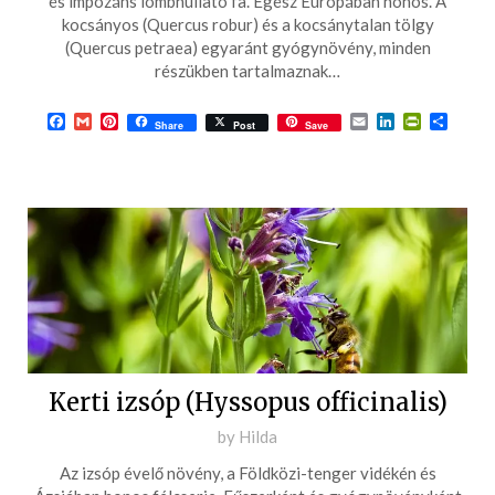
és impozáns lombhullató fa. Egész Európában honos. A
08-
kocsányos (Quercus robur) és a kocsánytalan tölgy
(Quercus petraea) egyaránt gyógynövény, minden
20
részükben tartalmaznak…
Facebook
Gmail
Pinterest
Email
LinkedIn
PrintFrie
Ossza
Share
Post
Save
meg
Kerti izsóp (Hyssopus officinalis)
Posted
by
Hilda
on
Az izsóp évelő növény, a Földközi-tenger vidékén és
2017-