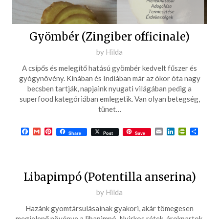
Gyömbér (Zingiber officinale)
Posted
by
Hilda
on
A csípős és melegítő hatású gyömbér kedvelt fűszer és
2019-
gyógynövény. Kínában és Indiában már az ókor óta nagy
10-
becsben tartják, napjaink nyugati világában pedig a
superfood kategóriában emlegetik. Van olyan betegség,
21
tünet…
Facebook
Gmail
Pinterest
Email
LinkedIn
PrintFrie
Ossza
Share
Post
Save
meg
Libapimpó (Potentilla anserina)
Posted
by
Hilda
on
Hazánk gyomtársulásainak gyakori, akár tömegesen
2018-
megjelenő növénye a libapimpó. Nyirkos rétek, árokpartok,