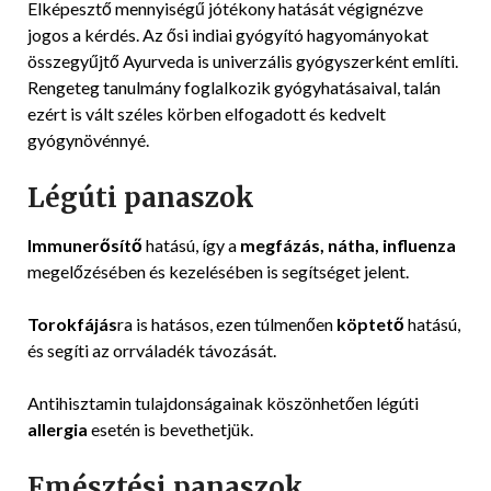
Elképesztő mennyiségű jótékony hatását végignézve
jogos a kérdés. Az ősi indiai gyógyító hagyományokat
összegyűjtő Ayurveda is univerzális gyógyszerként említi.
Rengeteg tanulmány foglalkozik gyógyhatásaival, talán
ezért is vált széles körben elfogadott és kedvelt
gyógynövénnyé.
Légúti panaszok
Immunerősítő
hatású, így a
megfázás, nátha, influenza
megelőzésében és kezelésében is segítséget jelent.
Torokfájás
ra is hatásos, ezen túlmenően
köptető
hatású,
és segíti az orrváladék távozását.
Antihisztamin tulajdonságainak köszönhetően légúti
allergia
esetén is bevethetjük.
Emésztési panaszok