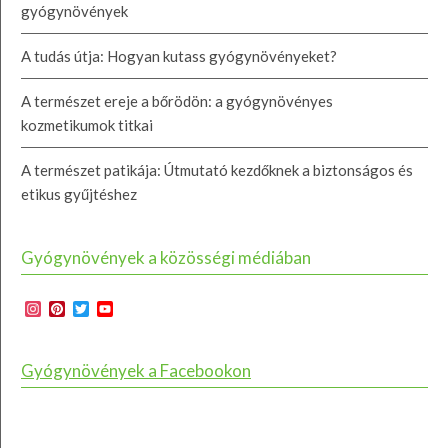
gyógynövények
A tudás útja: Hogyan kutass gyógynövényeket?
A természet ereje a bőrödön: a gyógynövényes
kozmetikumok titkai
A természet patikája: Útmutató kezdőknek a biztonságos és
etikus gyűjtéshez
Gyógynövények a közösségi médiában
Instagram
Pinterest
Twitter
YouTube
Channel
Gyógynövények a Facebookon