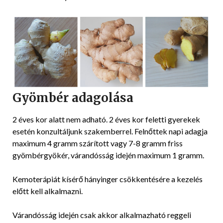
Gyömbér adagolása
2 éves kor alatt nem adható. 2 éves kor feletti gyerekek
esetén konzultáljunk szakemberrel. Felnőttek napi adagja
maximum 4 gramm szárított vagy 7-8 gramm friss
gyömbérgyökér, várandósság idején maximum 1 gramm.
Kemoterápiát kísérő hányinger csökkentésére a kezelés
előtt kell alkalmazni.
Várandósság idején csak akkor alkalmazható reggeli