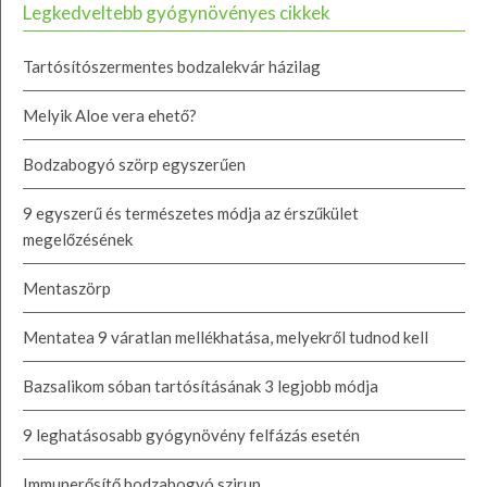
Legkedveltebb gyógynövényes cikkek
Tartósítószermentes bodzalekvár házilag
Melyik Aloe vera ehető?
Bodzabogyó szörp egyszerűen
9 egyszerű és természetes módja az érszűkület
megelőzésének
Mentaszörp
Mentatea 9 váratlan mellékhatása, melyekről tudnod kell
Bazsalikom sóban tartósításának 3 legjobb módja
9 leghatásosabb gyógynövény felfázás esetén
Immunerősítő bodzabogyó szirup