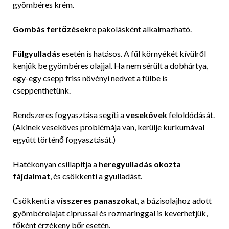
gyömbéres krém.
Gombás fertőzések
re pakolásként alkalmazható.
Fülgyulladás
esetén is hatásos. A fül környékét kívülről
kenjük be gyömbéres olajjal. Ha nem sérült a dobhártya,
egy-egy csepp friss növényi nedvet a fülbe is
cseppenthetünk.
Rendszeres fogyasztása segíti a
vesekövek
feloldódását.
(Akinek veseköves problémája van, kerülje kurkumával
együtt történő fogyasztását.)
Hatékonyan csillapítja a
heregyulladás okozta
fájdalmat
, és csökkenti a gyulladást.
Csökkenti a
visszeres panaszok
at, a bázisolajhoz adott
gyömbérolajat ciprussal és rozmaringgal is keverhetjük,
főként érzékeny bőr esetén.