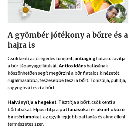
A gyömbér jótékony a bőrre és a
hajra is
Csökkenti az öregedés tüneteit,
antiaging
hatású. Javítja
a bőr tápanyagellátását.
Antioxidáns
hatásának
köszönhetően segít megőrzini a bőr fiatalos kinézetét,
rugalmasabbá, feszesebbé teszi a bőrt. Tonizálja, puhítja,
ragyogóvá teszi a bőrt.
Halványítja a hegeket
. Tisztítja a bőrt, csökkenti a
bőrhibákat. Elpusztítja a
pattanások
at és
aknét okozó
baktériumok
at, az egyik legjobb pattanás és akne elleni
természetes szer.