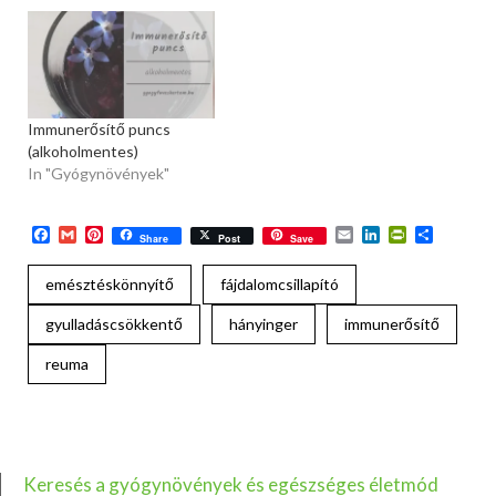
Immunerősítő puncs
(alkoholmentes)
In "Gyógynövények"
Facebook
Gmail
Pinterest
Email
LinkedIn
PrintFriend
Ossza
Share
Post
Save
meg
emésztéskönnyítő
fájdalomcsillapító
gyulladáscsökkentő
hányinger
immunerősítő
reuma
Keresés a gyógynövények és egészséges életmód