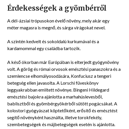
Érdekességek a gyömbérről
A dél-ázsiai trópusokon évelő növény, mely akár egy
méter magasra is megnő, és sárga virágokat nevel.
A szintén kedvelt és sokoldalú kurkumával és a
kardamommal egy családba tartozik.
A késő ókorban már Európában is elterjedt gyógynövény
volt. A görög és római orvosok emésztési panaszokra és a
szemlencse elhomályosodására, Konfuciusz a tengeri
betegség ellen javasolta. A Lorschi füveskönyv
leggyakrabban említett növénye. Bingeni Hildegard
emésztési bajokra ajánlotta a marhahúslevesből,
bablisztből és gyömbérgyökérből sütött pogácsákat. A
kolostori gyógyászat köptetőként, erősítő és emésztést
segítő növényként használta, illetve torokfekély,
szembetegségek és májbetegségek esetén is ajánlotta.