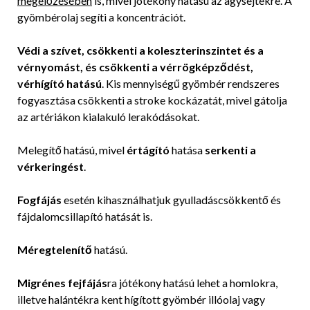
megelőzésében
is, mivel jótékony hatású az agysejtekre. A
gyömbérolaj segíti a koncentrációt.
Védi a szívet, csökkenti a koleszterinszintet és a
vérnyomást, és csökkenti a vérrögképződést,
vérhígító hatású
. Kis mennyiségű gyömbér rendszeres
fogyasztása csökkenti a stroke kockázatát, mivel gátolja
az artériákon kialakuló lerakódásokat.
Melegítő hatású, mivel
értágító
hatása
serkenti a
vérkeringést
.
Fogfájás
esetén kihasználhatjuk gyulladáscsökkentő és
fájdalomcsillapító hatását is.
Méregtelenítő
hatású.
Migrénes fejfájás
ra jótékony hatású lehet a homlokra,
illetve halántékra kent hígított gyömbér illóolaj vagy