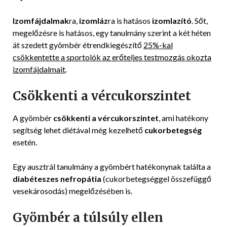
Izomfájdalmak
ra,
izomláz
ra is hatásos
izomlazító
. Sőt,
megelőzésre is hatásos, egy tanulmány szerint a két héten
át szedett gyömbér étrendkiegészítő
25%-kal
csökkentette a sportolók az erőteljes testmozgás okozta
izomfájdalmait
.
Csökkenti a vércukorszintet
A gyömbér
csökkenti a vércukorszintet
, ami hatékony
segítség lehet diétával még kezelhető
cukorbetegség
esetén.
Egy ausztrál tanulmány a gyömbért hatékonynak találta a
diabéteszes nefropátia
(cukorbetegséggel összefüggő
vesekárosodás) megelőzésében is.
Gyömbér a túlsúly ellen