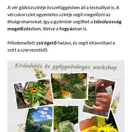
A vér glükózszintje összefüggésben áll a testsúllyal is. A
vércukorszint egyenletes szintje segít megelőzni az
éhségrohamokat, így a gyömbér segíthet a
túlsúlyosság
megelőzés
ében, illetve a
fogyás
ban is.
Mindemellett
zsírégető
hatású, és segít eltávolítani a
zsírt a szervezetből.