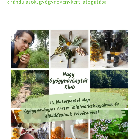
kirándulások, gyógynövénykert látogatása