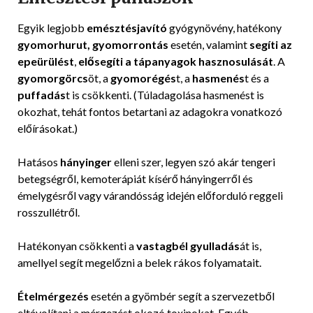
Egyik legjobb
emésztésjavító
gyógynövény, hatékony
gyomorhurut, gyomorrontás
esetén, valamint
segíti az
epeürülést
,
elősegíti a tápanyagok hasznosulását
. A
gyomorgörcs
öt, a
gyomorégés
t, a
hasmenés
t és a
puffadás
t is csökkenti. (Túladagolása hasmenést is
okozhat, tehát fontos betartani az adagokra vonatkozó
előírásokat.)
Hatásos
hányinger
elleni szer, legyen szó akár tengeri
betegségről, kemoterápiát kísérő hányingerről és
émelygésről vagy várandósság idején előforduló reggeli
rosszullétről.
Hatékonyan csökkenti a
vastagbél gyulladás
át is,
amellyel segít megelőzni a belek rákos folyamatait.
Ételmérgezés
esetén a gyömbér segít a szervezetből
eltávolítani a mérgezést okozó toxinokat. Egyéb