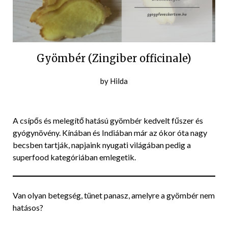
Gyömbér (Zingiber officinale)
Posted
by
Hilda
on
2019-
10-
A csípős és melegítő hatású gyömbér kedvelt fűszer és
21
gyógynövény. Kínában és Indiában már az ókor óta nagy
becsben tartják, napjaink nyugati világában pedig a
superfood kategóriában emlegetik.
Van olyan betegség, tünet panasz, amelyre a gyömbér nem
hatásos?