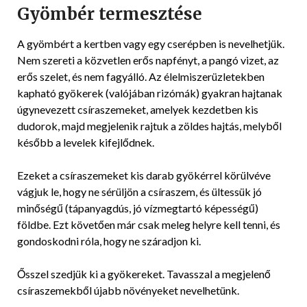
Gyömbér termesztése
A gyömbért a kertben vagy egy cserépben is nevelhetjük.
Nem szereti a közvetlen erős napfényt, a pangó vizet, az
erős szelet, és nem fagyálló. Az élelmiszerüzletekben
kapható gyökerek (valójában rizómák) gyakran hajtanak
úgynevezett csíraszemeket, amelyek kezdetben kis
dudorok, majd megjelenik rajtuk a zöldes hajtás, melyből
később a levelek kifejlődnek.
Ezeket a csíraszemeket kis darab gyökérrel körülvéve
vágjuk le, hogy ne sérüljön a csíraszem, és ültessük jó
minőségű (tápanyagdús, jó vízmegtartó képességű)
földbe. Ezt követően már csak meleg helyre kell tenni, és
gondoskodni róla, hogy ne száradjon ki.
Ősszel szedjük ki a gyökereket. Tavasszal a megjelenő
csíraszemekből újabb növényeket nevelhetünk.