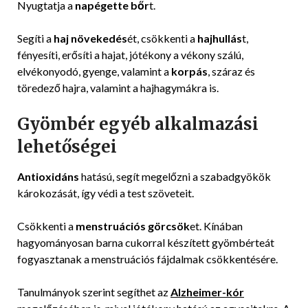
Nyugtatja a
napégette bőr
t.
Segíti a
haj növekedés
ét, csökkenti a
hajhullás
t,
fényesíti, erősíti a hajat, jótékony a vékony szálú,
elvékonyodó, gyenge, valamint a
korpás
, száraz és
töredező hajra, valamint a hajhagymákra is.
Gyömbér egyéb alkalmazási
lehetőségei
Antioxidáns
hatású, segít megelőzni a szabadgyökök
károkozását, így védi a test szöveteit.
Csökkenti a
menstruációs görcsök
et. Kínában
hagyományosan barna cukorral készített gyömbérteát
fogyasztanak a menstruációs fájdalmak csökkentésére.
Tanulmányok szerint segíthet az
Alzheimer-kór