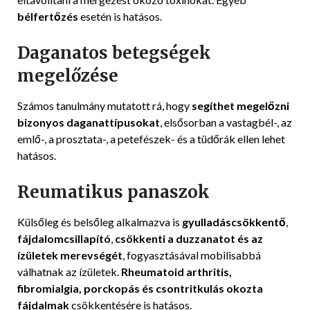
bélfertőzés
esetén is hatásos.
Daganatos betegségek
megelőzése
Számos tanulmány mutatott rá, hogy
segíthet megelőzni
bizonyos daganattípusokat
, elsősorban a vastagbél-, az
emlő-, a prosztata-, a petefészek- és a tüdőrák ellen lehet
hatásos.
Reumatikus panaszok
Külsőleg és belsőleg alkalmazva is
gyulladáscsökkentő
,
fájdalomcsillapító
,
csökkenti a duzzanatot és az
ízületek merevségét
, fogyasztásával mobilisabbá
válhatnak az ízületek.
Rheumatoid arthritis,
fibromialgia, porckopás és csontritkulás okozta
fájdalmak
csökkentésére is hatásos.