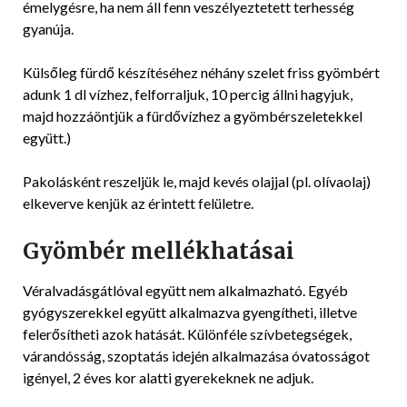
émelygésre, ha nem áll fenn veszélyeztetett terhesség
gyanúja.
Külsőleg fürdő készítéséhez néhány szelet friss gyömbért
adunk 1 dl vízhez, felforraljuk, 10 percig állni hagyjuk,
majd hozzáöntjük a fürdővízhez a gyömbérszeletekkel
együtt.)
Pakolásként reszeljük le, majd kevés olajjal (pl. olívaolaj)
elkeverve kenjük az érintett felületre.
Gyömbér mellékhatásai
Véralvadásgátlóval együtt nem alkalmazható. Egyéb
gyógyszerekkel együtt alkalmazva gyengítheti, illetve
felerősítheti azok hatását. Különféle szívbetegségek,
várandósság, szoptatás idején alkalmazása óvatosságot
igényel, 2 éves kor alatti gyerekeknek ne adjuk.