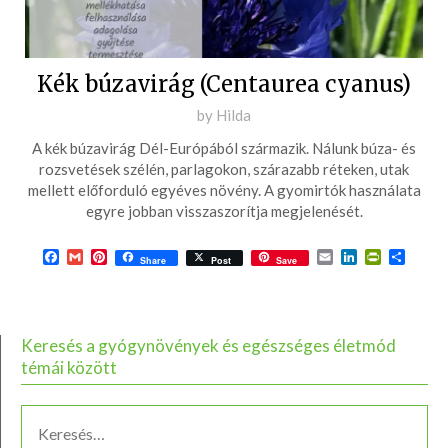
Kék búzavirág (Centaurea cyanus)
Posted
by
Hilda
on
A kék búzavirág Dél-Európából származik. Nálunk búza- és
2016-
rozsvetések szélén, parlagokon, szárazabb réteken, utak
07-
mellett előforduló egyéves növény. A gyomirtók használata
egyre jobban visszaszorítja megjelenését.
18
Facebook
Gmail
Pinterest
Email
LinkedIn
PrintFrie
Ossza
Share
Post
Save
meg
Keresés a gyógynövények és egészséges életmód
témái között