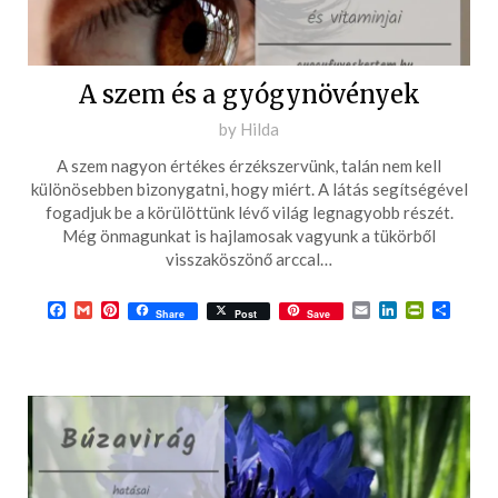
A szem és a gyógynövények
Posted
by
Hilda
on
A szem nagyon értékes érzékszervünk, talán nem kell
2017-
különösebben bizonygatni, hogy miért. A látás segítségével
02-
fogadjuk be a körülöttünk lévő világ legnagyobb részét.
Még önmagunkat is hajlamosak vagyunk a tükörből
08
visszaköszönő arccal…
Facebook
Gmail
Pinterest
Email
LinkedIn
PrintFrie
Ossza
Share
Post
Save
meg