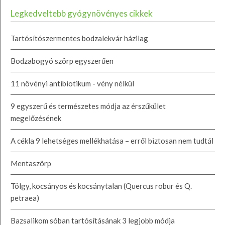
Legkedveltebb gyógynövényes cikkek
Tartósítószermentes bodzalekvár házilag
Bodzabogyó szörp egyszerűen
11 növényi antibiotikum - vény nélkül
9 egyszerű és természetes módja az érszűkület
megelőzésének
A cékla 9 lehetséges mellékhatása – erről biztosan nem tudtál
Mentaszörp
Tölgy, kocsányos és kocsánytalan (Quercus robur és Q.
petraea)
Bazsalikom sóban tartósításának 3 legjobb módja