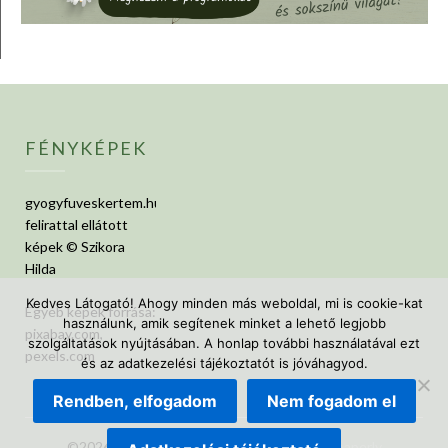
FÉNYKÉPEK
gyogyfuveskertem.hu
felirattal ellátott
képek © Szikora
Hilda
Kedves Látogató! Ahogy minden más weboldal, mi is cookie-kat
Egyéb képek forrása:
használunk, amik segítenek minket a lehető legjobb
pixabay.com,
szolgáltatások nyújtásában. A honlap további használatával ezt
pexels.com
és az adatkezelési tájékoztatót is jóváhagyod.
Rendben, elfogadom
Nem fogadom el
©2026 GyógyfüvesKertem
| Design:
Newspaperly