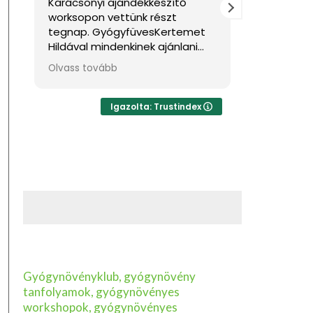
Karácsonyi ajándékkészítő
Nagyon jól
worksopon vettünk részt
Sok hasznos
tegnap. GyógyfüvesKertemet
Hildával mindenkinek ajánlani
tudom, ha feltöltődésre,
Olvass tovább
egyben tudásra vágyik kellemes
környezetben. Ha lehetne sokkal
több csillagot adni, akkor azt
Igazolta: Trustindex
mind adnám.
Gyógynövényklub, gyógynövény
tanfolyamok, gyógynövényes
workshopok, gyógynövényes