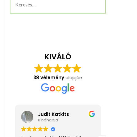
KIVÁLÓ
38 vélemény
alapján
Judit Katkits
Anit
8 hónapja
1 éve