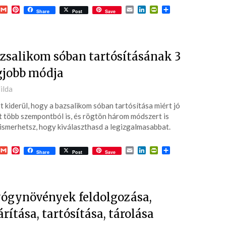
acebook
Gmail
Pinterest
Email
LinkedIn
PrintFriendly
Ossza
Share
Post
Save
meg
zsalikom sóban tartósításának 3
gjobb módja
ted
ilda
 kiderül, hogy a bazsalikom sóban tartósítása miért jó
2-
t több szempontból is, és rögtön három módszert is
smerhetsz, hogy kiválaszthasd a legizgalmasabbat.
acebook
Gmail
Pinterest
Email
LinkedIn
PrintFriendly
Ossza
Share
Post
Save
meg
ógynövények feldolgozása,
árítása, tartósítása, tárolása