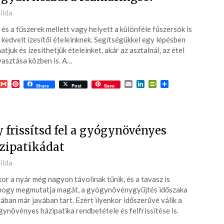
ted
ilda
 és a fűszerek mellett vagy helyett a különféle fűszersók is
3-
 kedvelt ízesítői ételeinknek. Segítségükkel egy lépésben
atjuk és ízesíthetjük ételeinket, akár az asztalnál, az étel
asztása közben is. A…
acebook
Gmail
Pinterest
Email
LinkedIn
PrintFriendly
Ossza
Share
Post
Save
meg
y frissítsd fel a gyógynövényes
zipatikádat
ted
ilda
or a nyár még nagyon távolinak tűnik, és a tavasz is
3-
ogy megmutatja magát, a gyógynövénygyűjtés időszaka
lában már javában tart. Ezért ilyenkor időszerűvé válik a
ynövényes házipatika rendbetétele és felfrissítése is.