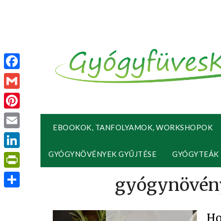
Facebook
Gmail
Pinterest
EBOOKOK, TANFOLYAMOK, WORKSHOPOK
Email
GYÓGYNÖVÉNYEK GYŰJTÉSE
GYÓGYTEÁK
LinkedIn
PrintFriendly
Ossza
meg
Ho