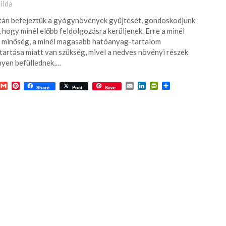
ted
ilda
án befejeztük a gyógynövények gyűjtését, gondoskodjunk
6-
, hogy minél előbb feldolgozásra kerüljenek. Erre a minél
 minőség, a minél magasabb hatóanyag-tartalom
artása miatt van szükség, mivel a nedves növényi részek
yen befüllednek,…
acebook
Gmail
Pinterest
Email
LinkedIn
PrintFriendly
Ossza
Share
Post
Save
meg