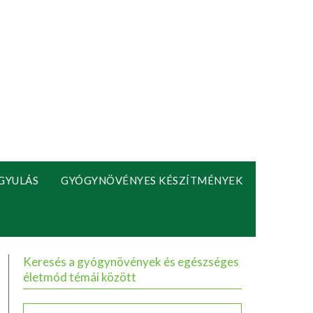
GYULÁS
GYÓGYNÖVÉNYES KÉSZÍTMÉNYEK
Keresés a gyógynövények és egészséges
életmód témái között