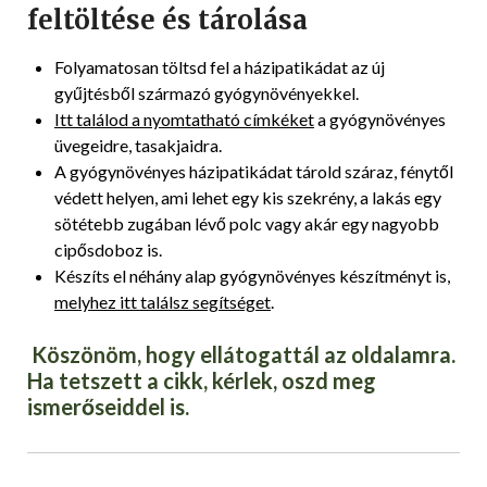
feltöltése és tárolása
Folyamatosan töltsd fel a házipatikádat az új
gyűjtésből származó gyógynövényekkel.
Itt találod a nyomtatható címkéket
a gyógynövényes
üvegeidre, tasakjaidra.
A gyógynövényes házipatikádat tárold száraz, fénytől
védett helyen, ami lehet egy kis szekrény, a lakás egy
sötétebb zugában lévő polc vagy akár egy nagyobb
cipősdoboz is.
Készíts el néhány alap gyógynövényes készítményt is,
melyhez itt találsz segítséget
.
Köszönöm, hogy ellátogattál az oldalamra.
Ha tetszett a cikk, kérlek, oszd meg
ismerőseiddel is.