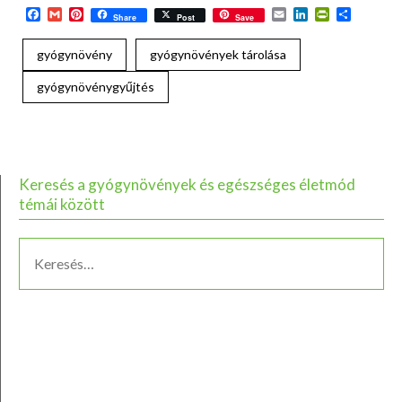
Facebook
Gmail
Pinterest
Email
LinkedIn
PrintFriend
Ossza
Share
Post
Save
meg
gyógynövény
gyógynövények tárolása
gyógynövénygyűjtés
Keresés a gyógynövények és egészséges életmód
témái között