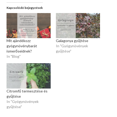
Kapcsolódó bejegyzések
Mit ajándékozz
Galagonya gyűjtése
gyógynövénybarát
In "Gyógynövények
ismerőseidnek?
gyűjtése"
In "Blog"
Citromfű termesztése és
gyűjtése
In "Gyógynövények
gyűjtése"