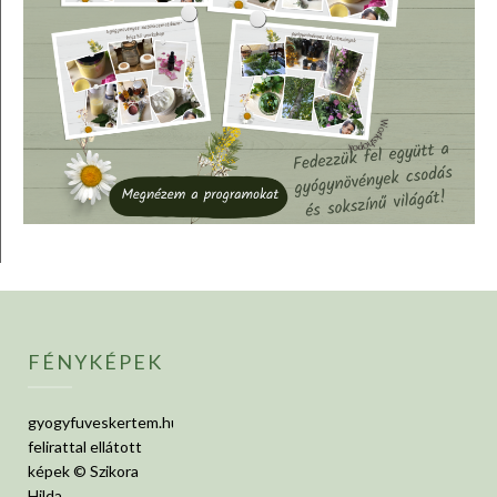
FÉNYKÉPEK
gyogyfuveskertem.hu
felirattal ellátott
képek © Szikora
Hilda