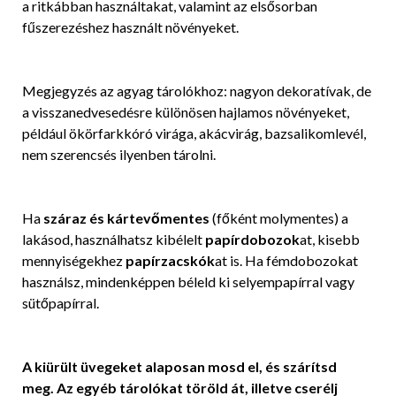
a ritkábban használtakat, valamint az elsősorban
fűszerezéshez használt növényeket.
Megjegyzés az agyag tárolókhoz: nagyon dekoratívak, de
a visszanedvesedésre különösen hajlamos növényeket,
például ökörfarkkóró virága, akácvirág, bazsalikomlevél,
nem szerencsés ilyenben tárolni.
Ha
száraz és kártevőmentes
(főként molymentes) a
lakásod, használhatsz kibélelt
papírdobozok
at, kisebb
mennyiségekhez
papírzacskók
at is. Ha fémdobozokat
használsz, mindenképpen béleld ki selyempapírral vagy
sütőpapírral.
A kiürült üvegeket alaposan mosd el, és szárítsd
meg. Az egyéb tárolókat töröld át, illetve cserélj