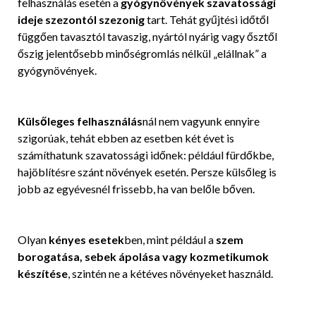
felhasználás esetén a
gyógynövények szavatossági
ideje szezontól szezonig
tart. Tehát gyűjtési időtől
függően tavasztól tavaszig, nyártól nyárig vagy ősztől
őszig jelentősebb minőségromlás nélkül „elállnak” a
gyógynövények.
Külsőleges felhasználás
nál nem vagyunk ennyire
szigorúak, tehát ebben az esetben két évet is
számíthatunk szavatossági időnek: például fürdőkbe,
hajöblítésre szánt növények esetén. Persze külsőleg is
jobb az egyévesnél frissebb, ha van belőle bőven.
Olyan
kényes esetek
ben, mint például a
szem
borogatása, sebek ápolása vagy kozmetikumok
készítése
, szintén ne a kétéves növényeket használd.