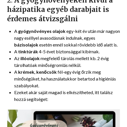
2.
A gyógynövényeken kívül
a
házipatika egyéb darabjait is
érdemes átvizsgálni
A
gyógynövényes olajok
egy-két év után már nagyon
nagy eséllyel avasodásnak indulnak, egyes
bázisolajok
esetén ennél sokkal rövidebb idő alatt is.
A
tinktúrák
4-5 évet biztonsággal kibírnak.
Az
illóolajok
megfelelő tárolás mellett kb. 2 évig
tárolhatóak minőségromlás nélkül.
A
krémek, kenőcsök
fél-egy évig őrzik meg
minőségüket, ha használatukkor betartod a higiéniás
szabályokat.
Ezeket akár saját magad is elkészítheted, itt találsz
hozzá segítséget: