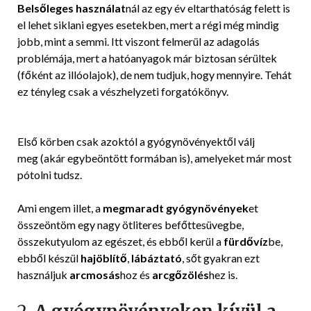
Belsőleges használat
nál az egy év eltarthatóság felett is
el lehet siklani egyes esetekben, mert a régi még mindig
jobb, mint a semmi. Itt viszont felmerül az adagolás
problémája, mert a hatóanyagok már biztosan sérültek
(főként az illóolajok), de nem tudjuk, hogy mennyire. Tehát
ez tényleg csak a vészhelyzeti forgatókönyv.
Első körben csak azoktól a gyógynövényektől válj
meg (akár egybeöntött formában is), amelyeket már most
pótolni tudsz.
Ami engem illet, a
megmaradt gyógynövények
et
összeöntöm egy nagy ötliteres befőttesüvegbe,
összekutyulom az egészet, és ebből kerül a
fürdővíz
be,
ebből készül
hajöblítő
,
lábáztató
, sőt gyakran ezt
használjuk
arcmosás
hoz és
arcgőzölés
hez is.