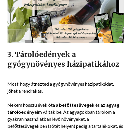
3. Tárolóedények a
gyógynövényes házipatikához
Most, hogy átnézted a gyógynövényes házipatikádat,
jöhet a rendrakás.
Nekem hosszú évek óta a
befőttesüvegek
és az
agyag
tárolóedény
eim váltak be. Az agyagokban tárolom a
gyakran használatban lévő növényeket, a
befőttesüvegekben (sötét helyen) pedig a tartalékokat, és