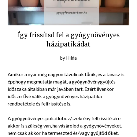
Így frissítsd fel a gyógynövényes
házipatikádat
Posted
by
Hilda
on
2023-
Amikor a nyár még nagyon távolinak tűnik, és a tavasz is
03-
épphogy megmutatja magát, a gyógynövénygyűjtés
05
időszaka általában már javában tart. Ezért ilyenkor
időszerűvé válik a gyógynövényes házipatika
rendbetétele és felfrissítése is.
A gyógynövényes polc/doboz/szekrény felfrissítésére
akkor is szükség van, ha vásárolod a gyógynövényeket,
nem csak akkor, ha termeszted és/vagy gyűjtöd őket.