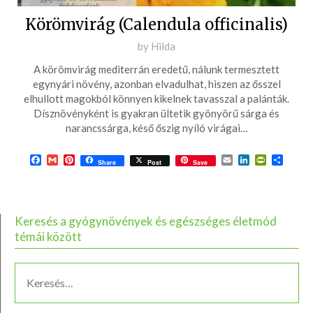
Körömvirág (Calendula officinalis)
Posted
by
Hilda
on
A körömvirág mediterrán eredetű, nálunk termesztett
2016-
egynyári növény, azonban elvadulhat, hiszen az ősszel
04-
elhullott magokból könnyen kikelnek tavasszal a palánták.
Dísznövényként is gyakran ültetik gyönyörű sárga és
18
narancssárga, késő őszig nyíló virágai…
Facebook
Gmail
Pinterest
Email
LinkedIn
PrintFrie
Ossza
Share
Post
Save
meg
Keresés a gyógynövények és egészséges életmód
témái között