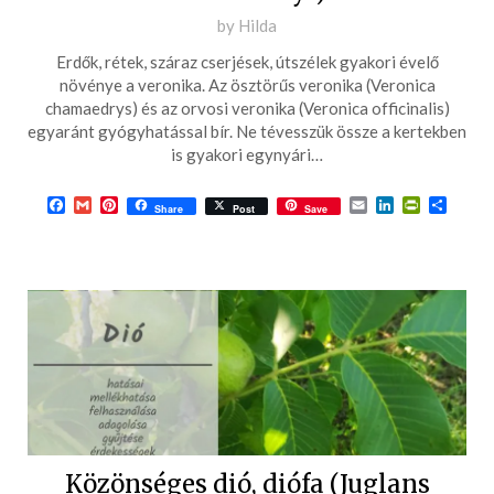
Posted
by
Hilda
on
Erdők, rétek, száraz cserjések, útszélek gyakori évelő
2017-
növénye a veronika. Az ösztörűs veronika (Veronica
01-
chamaedrys) és az orvosi veronika (Veronica officinalis)
egyaránt gyógyhatással bír. Ne tévesszük össze a kertekben
10
is gyakori egynyári…
Facebook
Gmail
Pinterest
Email
LinkedIn
PrintFrie
Ossza
Share
Post
Save
meg
Közönséges dió, diófa (Juglans