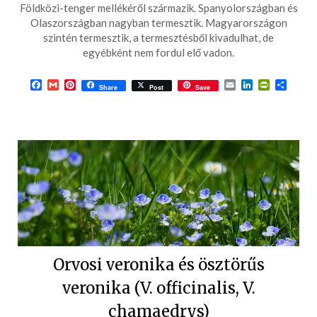
2017-
Földközi-tenger mellékéről származik. Spanyolországban és
04-
Olaszországban nagyban termesztik. Magyarországon
szintén termesztik, a termesztésből kivadulhat, de
30
egyébként nem fordul elő vadon.
Facebook
Gmail
Pinterest
Email
LinkedIn
PrintFrie
Ossza
Share
Post
Save
meg
Orvosi veronika és ösztörűs
veronika (V. officinalis, V.
chamaedrys)