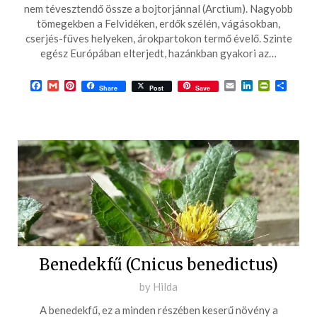
2017-
nem tévesztendő össze a bojtorjánnal (Arctium). Nagyobb
05-
tömegekben a Felvidéken, erdők szélén, vágásokban,
cserjés-füves helyeken, árokpartokon termő évelő. Szinte
21
egész Európában elterjedt, hazánkban gyakori az…
Facebook
Gmail
Pinterest
Email
LinkedIn
PrintFrie
Ossza
Share
Post
Save
meg
Benedekfű (Cnicus benedictus)
Posted
by
Hilda
on
A benedekfű, ez a minden részében keserű növény a