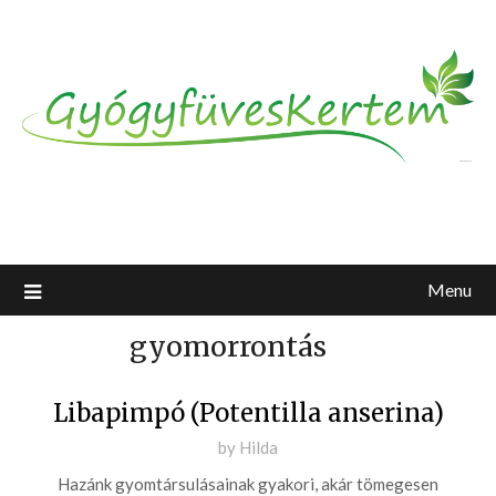
Menu
Libapimpó (Potentilla anserina)
Posted
by
Hilda
on
Hazánk gyomtársulásainak gyakori, akár tömegesen