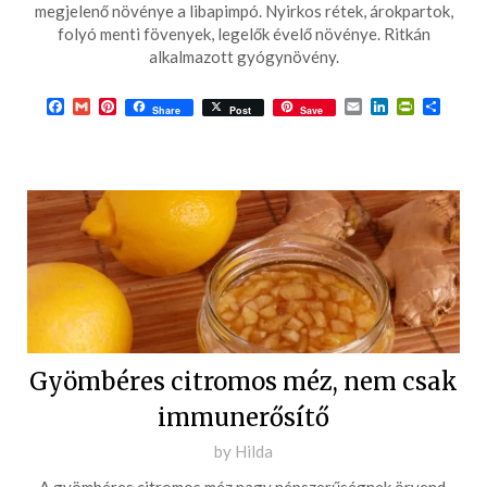
2018-
megjelenő növénye a libapimpó. Nyirkos rétek, árokpartok,
05-
folyó menti fövenyek, legelők évelő növénye. Ritkán
alkalmazott gyógynövény.
01
Facebook
Gmail
Pinterest
Email
LinkedIn
PrintFrie
Ossza
Share
Post
Save
meg
Gyömbéres citromos méz, nem csak
immunerősítő
Posted
by
Hilda
on