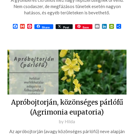
A gyömbéres citromos méz nagy népszerűségnek örvend.
2017-
Nem csodaszer, de megfázásos tünetek esetén nagyon
09-
hatásos, és egyéb területeken is bevethető.
30
Facebook
Gmail
Pinterest
Email
LinkedIn
PrintFrie
Ossza
Share
Post
Save
meg
Apróbojtorján, közönséges párlófű
(Agrimonia eupatoria)
Posted
by
Hilda
on
Az apróbojtorján (avagy közönséges párlófű) neve alapján