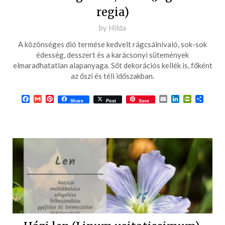
regia)
Posted
by
Hilda
on
A közönséges dió termése kedvelt rágcsálnivaló, sok-sok
2016-
édesség, desszert és a karácsonyi sütemények
09-
elmaradhatatlan alapanyaga. Sőt dekorációs kellék is, főként
az őszi és téli időszakban.
10
Facebook
Gmail
Pinterest
Email
LinkedIn
PrintFrie
Ossza
Share
Post
Save
meg