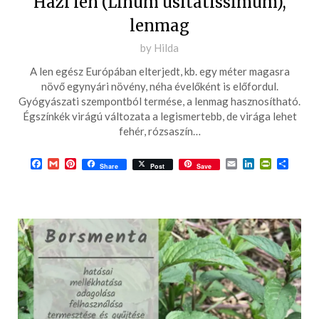
Házi len (Linum usitatissimum),
lenmag
Posted
by
Hilda
on
A len egész Európában elterjedt, kb. egy méter magasra
2016-
növő egynyári növény, néha évelőként is előfordul.
06-
Gyógyászati szempontból termése, a lenmag hasznosítható.
Égszínkék virágú változata a legismertebb, de virága lehet
28
fehér, rózsaszín…
Facebook
Gmail
Pinterest
Email
LinkedIn
PrintFrie
Ossza
Share
Post
Save
meg