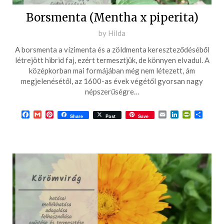
Borsmenta (Mentha x piperita)
Posted
by
Hilda
on
A borsmenta a vízimenta és a zöldmenta kereszteződéséből
2016-
létrejött hibrid faj, ezért termesztjük, de könnyen elvadul. A
04-
középkorban mai formájában még nem létezett, ám
megjelenésétől, az 1600-as évek végétől gyorsan nagy
29
népszerűségre…
Facebook
Gmail
Pinterest
Email
LinkedIn
PrintFrie
Ossza
Share
Post
Save
meg