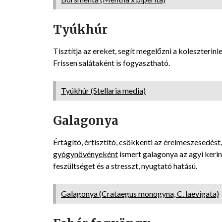
Tyúkhúr
Tisztítja az ereket, segít megelőzni a koleszterinl
Frissen salátaként is fogyasztható.
Tyúkhúr (Stellaria media)
Galagonya
Értágító, értisztító, csökkenti az érelmeszesedést, 
gyógynövényeként
ismert galagonya az agyi kerin
feszültséget és a stresszt, nyugtató hatású.
Galagonya (Crataegus monogyna, C. laevigata)