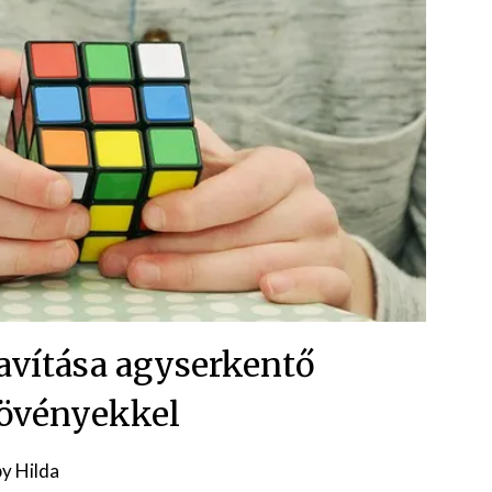
javítása agyserkentő
övényekkel
Posted
by
Hilda