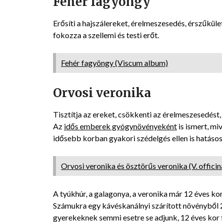
Fehér fagyöngy
Erősíti a hajszálereket, érelmeszesedés, érszűkület
fokozza a szellemi és testi erőt.
Fehér fagyöngy (Viscum album)
Orvosi veronika
Tisztítja az ereket, csökkenti az érelmeszesedést, 
Az
idős emberek gyógynövényeként
is ismert, miv
idősebb korban gyakori szédelgés ellen is hatásos
Orvosi veronika és ösztörűs veronika (V. officin
A tyúkhúr, a galagonya, a veronika már 12 éves kor
Számukra egy kávéskanálnyi szárított növényből 2 
gyerekeknek semmi esetre se adjunk, 12 éves kor f