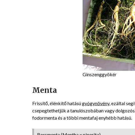
Ginszenggyökér
Menta
Frissítő, élénkítő hatású
gyógynövény
, ezáltal seg
csepegtethetjük a tanulószobában vagy dolgozó
fodormenta és a többi mentafaj enyhébb hatású.
Borsmenta (Mentha x piperita)