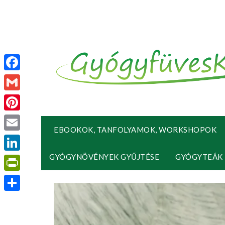
Facebook
Gmail
Pinterest
EBOOKOK, TANFOLYAMOK, WORKSHOPOK
Email
GYÓGYNÖVÉNYEK GYŰJTÉSE
GYÓGYTEÁK
LinkedIn
PrintFriendly
Ossza
meg