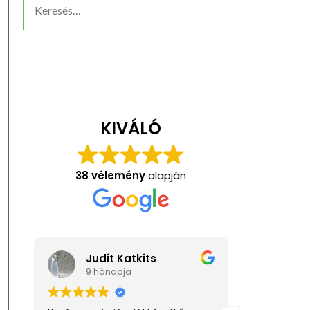
KIVÁLÓ
38 vélemény
alapján
Judit Katkits
Anita Kis
9 hónapja
1 éve