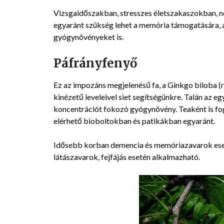
Vizsgaidőszakban, stresszes életszakaszokban, 
egyaránt szükség lehet a memória támogatására, a 
gyógynövényeket is.
Páfrányfenyő
Ez az impozáns megjelenésű fa, a Ginkgo biloba (
kinézetű leveleivel siet segítségünkre. Talán az 
koncentrációt fokozó gyógynövény. Teaként is fo
elérhető bioboltokban és patikákban egyaránt.
Idősebb korban demencia és memóriazavarok eseté
látászavarok, fejfájás esetén alkalmazható.