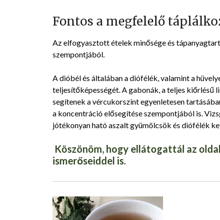
Fontos a megfelelő táplálko
Az elfogyasztott ételek minősége és tápanyagtar
szempontjából.
A dióbél és általában a diófélék, valamint a hüvely
teljesítőképességét. A gabonák, a teljes kiőrlésű 
segítenek a vércukorszint egyenletesen tartásában
a koncentráció elősegítése szempontjából is. Viz
jótékonyan ható aszalt gyümölcsök és diófélék ke
Köszönöm, hogy ellátogattál az oldal
ismerőseiddel is.