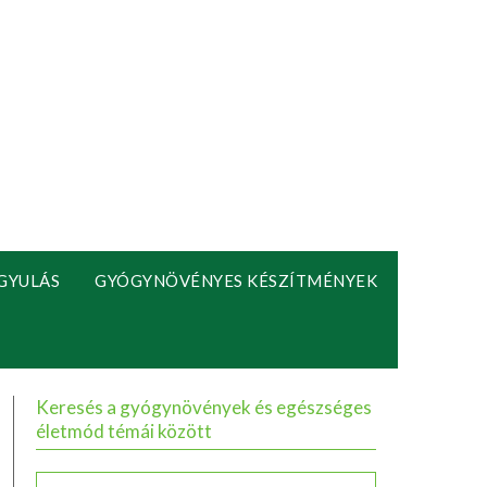
GYULÁS
GYÓGYNÖVÉNYES KÉSZÍTMÉNYEK
Keresés a gyógynövények és egészséges
életmód témái között