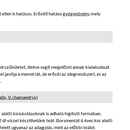
 ellen is hatásos. Erősítő hatású
gyógynövény
, mely
érszűkületet, illetve segít megelőzni annak kialakulását.
el javítja a memóriát, de erősíti az idegrendszert, és az
.
alis, V. chamaedrys)
 alatti kisiskolásoknak is adható hígított formában.
dl vízzel készíthetünk teát. Borsmentát 6 éves kor alatti
elett ugyanaz az adagolás, mint az előbbi teáké.