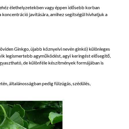
Ka
on
wo
nehéz élethelyzetekben vagy éppen idősebb korban
2019-
te
koncentráció javítására, amihez segítségül hívhatjuk a
01-
Hi
tu
10
Ol
eg
kö
töb
röviden Ginkgo, újabb köznyelvi nevén ginkó) különleges
mi
egyik legismertebb agyműködést, agyi keringést elősegítő,
gyasztható, de különféle készítmények formájában is
n, általánosságban pedig fülzúgás, szédülés,