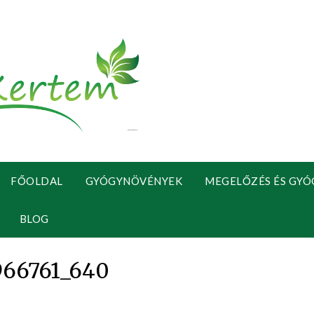
FŐOLDAL
GYÓGYNÖVÉNYEK
MEGELŐZÉS ÉS GYÓ
BLOG
966761_640