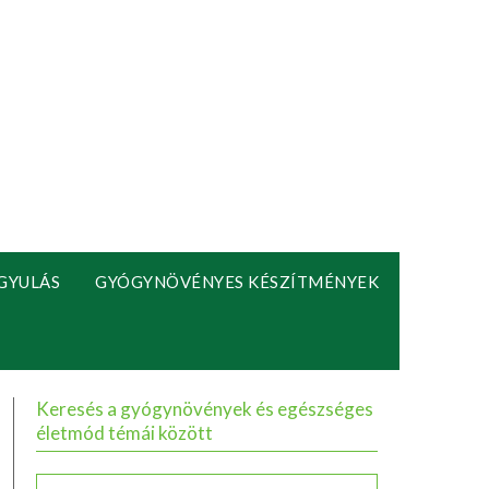
GYULÁS
GYÓGYNÖVÉNYES KÉSZÍTMÉNYEK
Keresés a gyógynövények és egészséges
életmód témái között