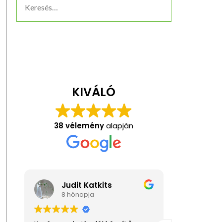
KIVÁLÓ
38 vélemény
alapján
Judit Katkits
Ani
8 hónapja
1 év