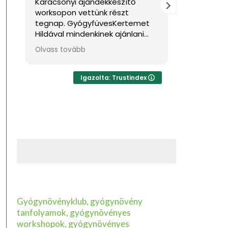
Karácsonyi ajándékkészítő
Nagyon jó
worksopon vettünk részt
Sok haszno
tegnap. GyógyfüvesKertemet
Hildával mindenkinek ajánlani
tudom, ha feltöltődésre,
Olvass tovább
egyben tudásra vágyik kellemes
környezetben. Ha lehetne sokkal
több csillagot adni, akkor azt
Igazolta: Trustindex
mind adnám.
Gyógynövényklub, gyógynövény
tanfolyamok, gyógynövényes
workshopok, gyógynövényes