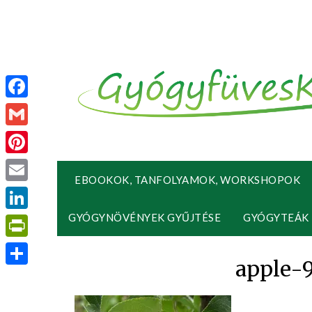
Facebook
Gmail
Pinterest
EBOOKOK, TANFOLYAMOK, WORKSHOPOK
Email
GYÓGYNÖVÉNYEK GYŰJTÉSE
GYÓGYTEÁK
LinkedIn
PrintFriendly
apple-
Ossza
meg