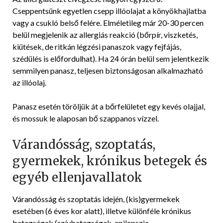
Cseppentsünk egyetlen csepp illóolajat a könyökhajlatba
vagy a csukló belső felére. Elméletileg már 20-30 percen
belül megjelenik az allergiás reakció (bőrpír, viszketés,
kiütések, de ritkán légzési panaszok vagy fejfájás,
szédülés is előfordulhat). Ha 24 órán belül sem jelentkezik
semmilyen panasz, teljesen biztonságosan alkalmazható
az illóolaj.
Panasz esetén töröljük át a bőrfelületet egy kevés olajjal,
és mossuk le alaposan bő szappanos vízzel.
Várandósság, szoptatás,
gyermekek, krónikus betegek és
egyéb ellenjavallatok
Várandósság és szoptatás idején, (kis)gyermekek
esetében (6 éves kor alatt), illetve különféle krónikus
betegségek (szívbetegségek, epilepszia,