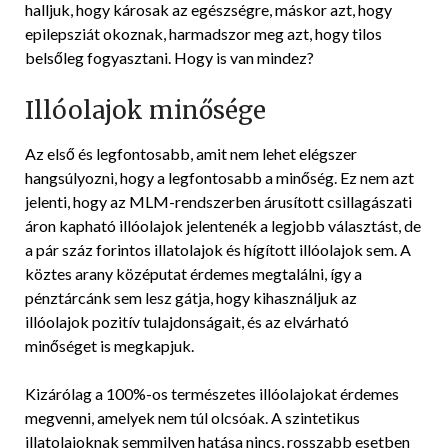
halljuk, hogy károsak az egészségre, máskor azt, hogy
epilepsziát okoznak, harmadszor meg azt, hogy tilos
belsőleg fogyasztani. Hogy is van mindez?
Illóolajok minősége
Az első és legfontosabb, amit nem lehet elégszer
hangsúlyozni, hogy a legfontosabb a minőség. Ez nem azt
jelenti, hogy az MLM-rendszerben árusított csillagászati
áron kapható illóolajok jelentenék a legjobb választást, de
a pár száz forintos illatolajok és hígított illóolajok sem. A
köztes arany középutat érdemes megtalálni, így a
pénztárcánk sem lesz gátja, hogy kihasználjuk az
illóolajok pozitív tulajdonságait, és az elvárható
minőséget is megkapjuk.
Kizárólag a 100%-os természetes illóolajokat érdemes
megvenni, amelyek nem túl olcsóak. A szintetikus
illatolajoknak semmilyen hatása nincs, rosszabb esetben