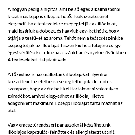
A hogyan pedig a hígítás, ami belsőleges alkalmazásnál
kicsit másképp is elképzelhető. Teák ízesítésénél
elegendő, ha a tealevelekre csepegtetjük az illóolajat,
majd lezárjuk a dobozt, és hagyjuk egy-két hétig, hogy
átjárja a teafüvet az aroma. Tehát nem a teáscsészénkbe
csepegtetjük az illóolajat, hiszen kiülne a tetejére és így
égési sérüléseket okozna a szánkban és nyelőcsövünkben.
A tealeveleket itatjuk át vele.
A főzéshez is használhatunk illóolajokat, ilyenkor
közvetlenül az ételbe is csepegtethetjük, de fontos
szempont, hogy az ételnek kell tartalmazni valamilyen
zsiradékot, amivel elegyedhet az illóolaj, illetve
adagonként maximum 1 csepp illóolajat tartalmazhat az
étel.
Vagy emésztőrendszeri panaszoknál készíthetünk
illóolajos kapszulát (felnőttek és allergiateszt után!).