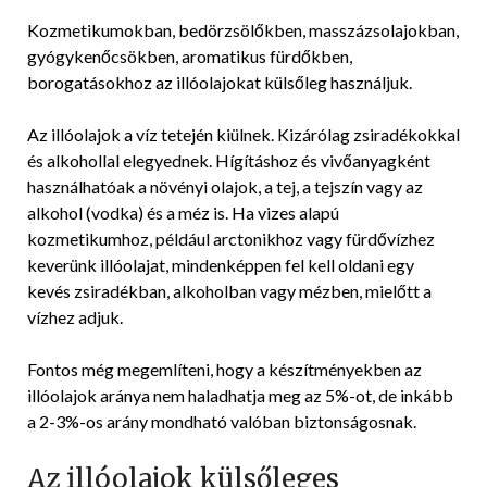
Kozmetikumokban, bedörzsölőkben, masszázsolajokban,
gyógykenőcsökben, aromatikus fürdőkben,
borogatásokhoz az illóolajokat külsőleg használjuk.
Az illóolajok a víz tetején kiülnek. Kizárólag zsiradékokkal
és alkohollal elegyednek. Hígításhoz és vivőanyagként
használhatóak a növényi olajok, a tej, a tejszín vagy az
alkohol (vodka) és a méz is. Ha vizes alapú
kozmetikumhoz, például arctonikhoz vagy fürdővízhez
keverünk illóolajat, mindenképpen fel kell oldani egy
kevés zsiradékban, alkoholban vagy mézben, mielőtt a
vízhez adjuk.
Fontos még megemlíteni, hogy a készítményekben az
illóolajok aránya nem haladhatja meg az 5%-ot, de inkább
a 2-3%-os arány mondható valóban biztonságosnak.
Az illóolajok külsőleges