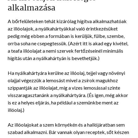
alkalmazása
A bőrfelületeken tehát kizárólag hígítva alkalmazhatóak
az illóolajok, a nyálkahártyákkal való érintkezésüket
pedig még ebben a formában is kerüljük, fülbe, szembe,
orrba soha ne csepegtessük. (Azért itt is akad egy kivétel,
a teafa illóolajat a nemi szervek fertőzéseinél minimális
hígítás után a nyálkahártyán is bevethetjük.)
Ha nyálkahártyára kerülne az illóolaj, tejjel vagy növényi
olajjal végezzük a lemosást mivel a zsírok magukhoz
szippantják az illóolajat, míg a vizes lemosással szinte
visszaragasztanánk a nyálkahártyára. (És igen, még akkor
is ez a helyes eljárás, ha például a szemünkbe ment az
illóolaj.)
Az illóolajokat a szem környékén és a hallójáratban sem
szabad alkalmazni. Bár vannak olyan receptek, sőt készen