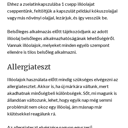
Ehhez a zselatinkapszulába 1 csepp illóolajat
cseppentünk, feltöltjük a kapszulát például kókuszolajjal
vagy más növényi olajjal, lezárjuk, és így vesszük be.
Belsőleges alkalmazás előtt tájékozódjunk az adott
illóolaj belsőleges alkalmazhatóságának lehetőségéről.
Vannak illóolajok, melyeket minden egyéb szempont
ellenére is tilos belsőleg alkalmazni.
Allergiateszt
Illóolajok használata előtt mindig szükséges elvégezni az
allergiatesztet. Akkor is, ha új márkára váltunk, mert
akadhatnak minőségbeli különbségek. Sőt, mi magunk is
állandóan változunk, lehet, hogy egyik nap még semmi
problémát nem okoz egy illóolaj, ám másnap már
kiütésekkel reagálunk rá.
Az allergiateszt elvégzése nagyon egyszerű.