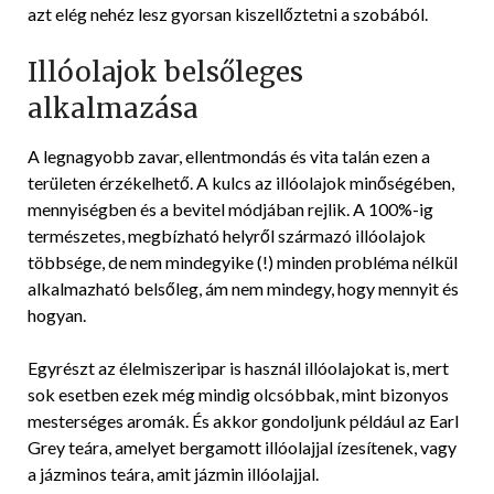
azt elég nehéz lesz gyorsan kiszellőztetni a szobából.
Illóolajok belsőleges
alkalmazása
A legnagyobb zavar, ellentmondás és vita talán ezen a
területen érzékelhető. A kulcs az illóolajok minőségében,
mennyiségben és a bevitel módjában rejlik. A 100%-ig
természetes, megbízható helyről származó illóolajok
többsége, de nem mindegyike (!) minden probléma nélkül
alkalmazható belsőleg, ám nem mindegy, hogy mennyit és
hogyan.
Egyrészt az élelmiszeripar is használ illóolajokat is, mert
sok esetben ezek még mindig olcsóbbak, mint bizonyos
mesterséges aromák. És akkor gondoljunk például az Earl
Grey teára, amelyet bergamott illóolajjal ízesítenek, vagy
a jázminos teára, amit jázmin illóolajjal.