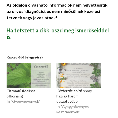
Az oldalon olvasható információk nem helyettesítik
az orvosi diagnózist és nem minősülnek kezelési
tervnek vagy javaslatnak!
Ha tetszett a cikk, oszd meg ismerőseiddel
is.
Kapcsolódó bejegyzések
Citromfű (Melissa
Kézfertőtlenítő spray
officinalis)
házilag három
In "Gyógynövények"
összetevőből
In "Gyógynövényes
készítmények"