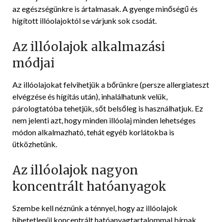
az egészségünkre is ártalmasak. A gyenge minőségű és
hígított illóolajoktól se várjunk sok csodát.
Az illóolajok alkalmazási
módjai
Az illóolajokat felvihetjük a bőrünkre (persze allergiateszt
elvégzése és hígítás után), inhalálhatunk velük,
párologtatóba tehetjük, sőt belsőleg is használhatjuk. Ez
nem jelenti azt, hogy minden illóolaj minden lehetséges
módon alkalmazható, tehát egyéb korlátokba is
ütközhetünk.
Az illóolajok nagyon
koncentrált hatóanyagok
Szembe kell néznünk a ténnyel, hogy az illóolajok
hihetetlenül koncentrált hatóanyagtartalommal bírnak.