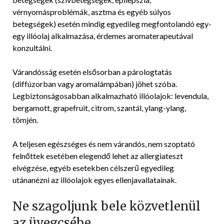
vérnyomásproblémák, asztma és egyéb súlyos
betegségek) esetén mindig egyedileg megfontolandó egy-
egy illóolaj alkalmazása, érdemes aromaterapeutával
konzultálni.
Várandósság esetén elsősorban a párologtatás
(diffúzorban vagy aromalámpában) jöhet szóba.
Legbiztonságosabban alkalmazható illóolajok: levendula,
bergamott, grapefruit, citrom, szantál, ylang-ylang,
tömjén.
A teljesen egészséges és nem várandós, nem szoptató
felnőttek esetében elegendő lehet az allergiateszt
elvégzése, egyéb esetekben célszerű egyedileg
utánanézni az illóolajok egyes ellenjavallatainak.
Ne szagoljunk bele közvetlenül
az üvegcsébe