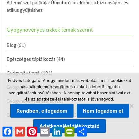
A természet patikája: Útmutató kezdőknek a biztonságos és
etikus gyűjtéshez
Gyógynövényes cikkek témák szerint
Blog
(61)
Egészséges táplálkozás
(44)
Gyógynövények
(191)
Kedves Látogató! Ahogy minden más weboldal, mi is cookie-kat
Gyógynövények gyűjtése
(22)
használunk, amik segítenek minket a lehető legjobb
szolgáltatások nyújtásában. A honlap további használatával ezt
és az adatkezelési tájékoztatót is jóváhagyod.
Gyógynövényes ételek
(10)
Rendben, elfogadom
Nem fogadom el
Gyógynövényes készítmények
(53)
Adatkezelési tájékoztató
Gyógynövényes testápolás
(11)
Facebook
Gmail
Pinterest
Email
LinkedIn
PrintFriendly
Ossza
meg