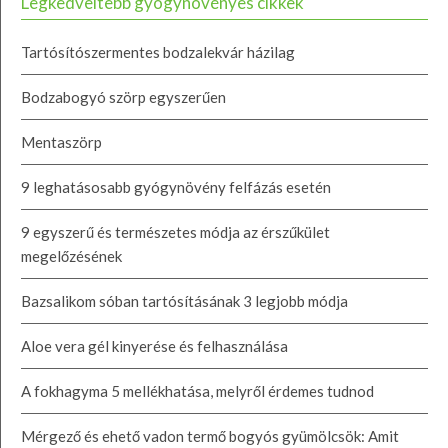
Legkedveltebb gyógynövényes cikkek
Tartósítószermentes bodzalekvár házilag
Bodzabogyó szörp egyszerűen
Mentaszörp
9 leghatásosabb gyógynövény felfázás esetén
9 egyszerű és természetes módja az érszűkület
megelőzésének
Bazsalikom sóban tartósításának 3 legjobb módja
Aloe vera gél kinyerése és felhasználása
A fokhagyma 5 mellékhatása, melyről érdemes tudnod
Mérgező és ehető vadon termő bogyós gyümölcsök: Amit