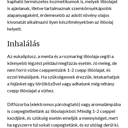
kapható természetes kozmetikumok is, melyek illóolajat
is ajánlanak, illetve tartalmaznak szemkörnyékápolók
alapanyagaként, érdemesebb az adott növény olajos
kivonatát alkalmazni ilyen készítményekben az illóolaj
helyett.
Inhalálás
Az eukaliptusz, a menta és a rozmaring illóolaja segíti a
könnyebb légzést például megfázás esetén. Jó meleg, de
nem forró vízbe cseppentsünk 1-2 csepp illóolajat, és
ezzel inhaláljunk. Ha szükségesnek érezzük, letakarhatjuk
a fejünket egy törölközővel vagy adhatunk még néhány
csepp illóolajat a vízhez.
Diffúzorba (elektromos párologtató) vagy aromalámpába
is csepegtethetünk az illóolajokból. Mindig 1-2 cseppel
kezdjünk, és szükség esetén emeljük a mennyiséget, mert
ha egyszerre túl sokat csepegtetünk, és ez utólag derül ki,