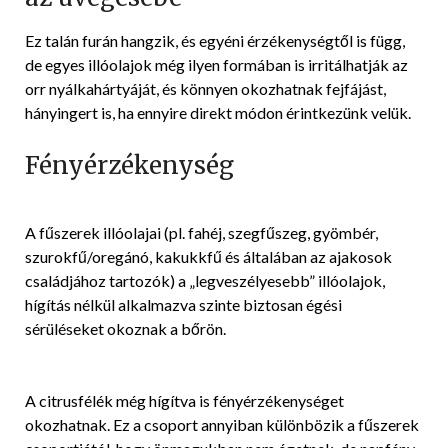
Ez talán furán hangzik, és egyéni érzékenységtől is függ,
de egyes illóolajok még ilyen formában is irritálhatják az
orr nyálkahártyáját, és könnyen okozhatnak fejfájást,
hányingert is, ha ennyire direkt módon érintkezünk velük.
Fényérzékenység
A fűszerek illóolajai (pl. fahéj, szegfűszeg, gyömbér,
szurokfű/oregánó, kakukkfű és általában az ajakosok
családjához tartozók) a „legveszélyesebb” illóolajok,
hígítás nélkül alkalmazva szinte biztosan égési
sérüléseket okoznak a bőrön.
A citrusfélék még hígítva is fényérzékenységet
okozhatnak. Ez a csoport annyiban különbözik a fűszerek