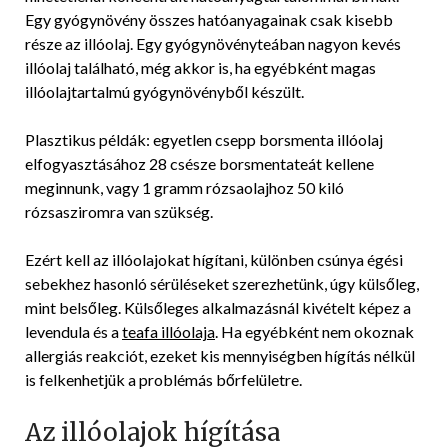
Egy gyógynövény összes hatóanyagainak csak kisebb
része az illóolaj. Egy gyógynövényteában nagyon kevés
illóolaj található, még akkor is, ha egyébként magas
illóolajtartalmú gyógynövényből készült.
Plasztikus példák: egyetlen csepp borsmenta illóolaj
elfogyasztásához 28 csésze borsmentateát kellene
meginnunk, vagy 1 gramm rózsaolajhoz 50 kiló
rózsasziromra van szükség.
Ezért kell az illóolajokat hígítani, különben csúnya égési
sebekhez hasonló sérüléseket szerezhetünk, úgy külsőleg,
mint belsőleg. Külsőleges alkalmazásnál kivételt képez a
levendula és a
teafa illóolaja
. Ha egyébként nem okoznak
allergiás reakciót, ezeket kis mennyiségben hígítás nélkül
is felkenhetjük a problémás bőrfelületre.
Az illóolajok hígítása