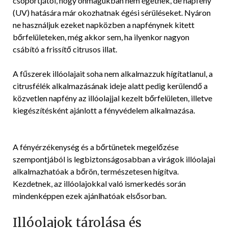
csoportjától, hogy önmagukban nem égetnek, de napfény
(UV) hatására már okozhatnak égési sérüléseket. Nyáron
ne használjuk ezeket napközben a napfénynek kitett
bőrfelületeken, még akkor sem, ha ilyenkor nagyon
csábító a frissítő citrusos illat.
A fűszerek illóolajait soha nem alkalmazzuk hígítatlanul, a
citrusfélék alkalmazásának ideje alatt pedig kerülendő a
közvetlen napfény az illóolajjal kezelt bőrfelületen, illetve
kiegészítésként ajánlott a fényvédelem alkalmazása.
A fényérzékenység és a bőrtünetek megelőzése
szempontjából is legbiztonságosabban a virágok illóolajai
alkalmazhatóak a bőrön, természetesen hígítva.
Kezdetnek, az illóolajokkal való ismerkedés során
mindenképpen ezek ajánlhatóak elsősorban.
Illóolajok tárolása és