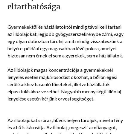
eltarthatósága
Gyermekektől és háziállatoktól mindig távol kell tartani
az illóolajokat, legjobb gyógyszerszekrénybe zárni, vagy
egy olyan dobozban tárolni, amit mindig visszateszünk a
helyére, például egy magasabban lévő polcra, amelyet
biztosan nem érnek el sem a gyerekek, sem a háziállatok.
Az illóolajok magas koncentrációja a gyermekeknél
lenyelés esetén májkárosodást okozhat, a bőrön égési
sérülésekhez hasonló tüneteket, illetve háziállatok
elpusztulásához vezethet. Nagyobb mennyiségű illóolaj
lenyelése esetén kérjünk orvosi segítséget.
Az illóolajokat száraz, hűvös helyen tároljuk, mivel a fény
és a hő is károsítja. Az illóolaj „megeszi” a műanyagot,