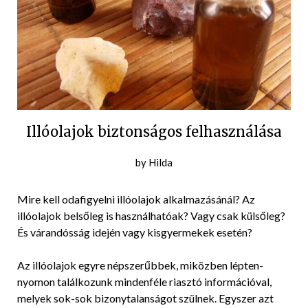
Illóolajok biztonságos felhasználása
Posted
by
Hilda
on
2019-
Mire kell odafigyelni illóolajok alkalmazásánál? Az
03-
illóolajok belsőleg is használhatóak? Vagy csak külsőleg?
08
És várandósság idején vagy kisgyermekek esetén?
Az illóolajok egyre népszerűbbek, miközben lépten-
nyomon találkozunk mindenféle riasztó információval,
melyek sok-sok bizonytalanságot szülnek. Egyszer azt