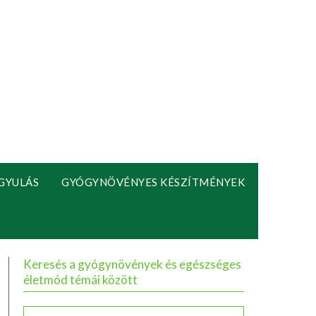
GYULÁS
GYÓGYNÖVÉNYES KÉSZÍTMÉNYEK
Keresés a gyógynövények és egészséges
életmód témái között