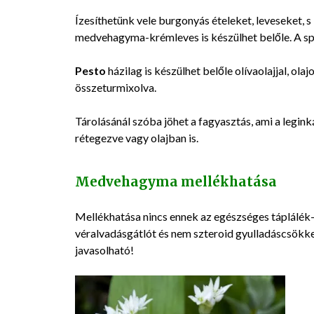
Ízesíthetünk vele burgonyás ételeket, leveseket, 
medvehagyma-krémleves is készülhet belőle. A spe
Pesto
házilag is készülhet belőle olívaolajjal, ola
összeturmixolva.
Tárolásánál szóba jöhet a fagyasztás, ami a legi
rétegezve vagy olajban is.
Medvehagyma mellékhatása
Mellékhatása nincs ennek az egészséges táplálé
véralvadásgátlót és nem szteroid gyulladáscsökke
javasolható!