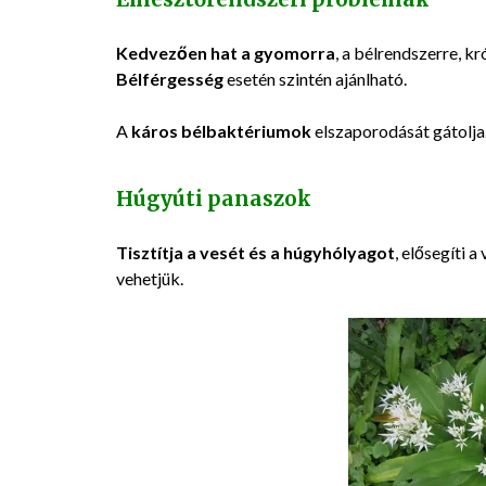
Kedvezően hat a gyomorra
, a bélrendszerre, k
Bélférgesség
esetén szintén ajánlható.
A
káros bélbaktériumok
elszaporodását gátolja
Húgyúti panaszok
Tisztítja a vesét és a húgyhólyagot
, elősegíti a
vehetjük.