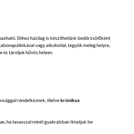
mazható. Ehhez házilag is készíthetünk bedörzsölőként
l gabonapálinkával vagy alkohollal, tegyük meleg helyre,
e és tároljuk hűvös helyen.
nsággal rendelkeznek, illetve
krónikus
an, ha tavasszal minél gyakrabban iktatjuk be