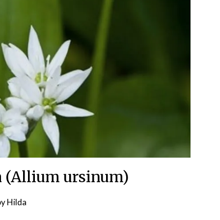
(Allium ursinum)
Posted
by
Hilda
on