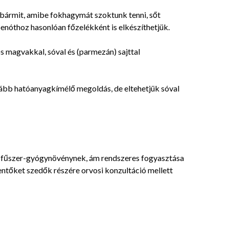
s bármit, amibe fokhagymát szoktunk tenni, sőt
nóthoz hasonlóan főzelékként is elkészíthetjük.
jos magvakkal, sóval és (parmezán) sajttal
nkább hatóanyagkímélő megoldás, de eltehetjük sóval
k-fűszer-gyógynövénynek, ám rendszeres fogyasztása
ntőket szedők részére orvosi konzultáció mellett