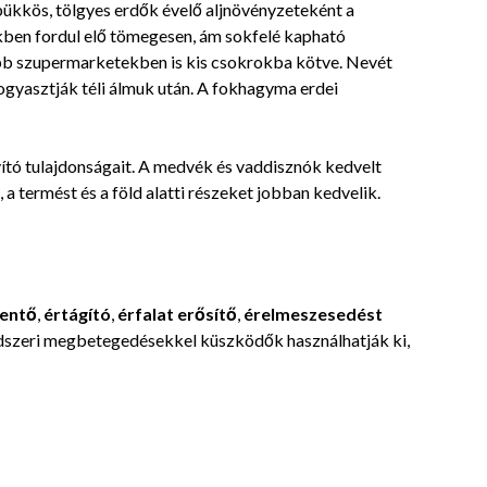
bükkös, tölgyes erdők évelő aljnövényzeteként a
2017-
n fordul elő tömegesen, ám sokfelé kapható
01-
bb szupermarketekben is kis csokrokba kötve. Nevét
12
ogyasztják téli álmuk után. A fokhagyma erdei
ító tulajdonságait. A medvék és vaddisznók kedvelt
 a termést és a föld alatti részeket jobban kedvelik.
kentő
,
értágító
,
érfalat erősítő
,
érelmeszesedést
endszeri megbetegedésekkel küszködők használhatják ki,