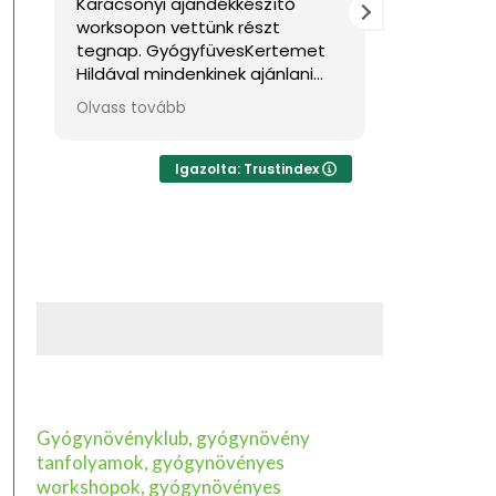
Karácsonyi ajándékkészítő
Nagyon jól érezt
worksopon vettünk részt
Sok hasznos infor
tegnap. GyógyfüvesKertemet
gazda
Hildával mindenkinek ajánlani
tudom, ha feltöltődésre,
Olvass tovább
egyben tudásra vágyik kellemes
környezetben. Ha lehetne sokkal
több csillagot adni, akkor azt
Igazolta: Trustindex
mind adnám.
Gyógynövényklub, gyógynövény
tanfolyamok, gyógynövényes
workshopok, gyógynövényes