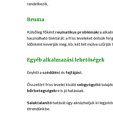
rendelkezik.
Reuma
Külsőleg főként
reumatikus problémák
ra alkal
használható tinktúrát: a friss leveleket öntsük fe
időnként keverjük meg, kb. két hét múlva szűrjük l
Egyéb alkalmazási lehetőségek
Enyhíti a
szédülés
t és
fejfájás
t.
Összetört friss levelei kiváló
sebgyógyító
tulajdo
bőrbetegségek
re is jó hatásúak.
Salaktalanító
hatását úgy aknázhatjuk ki legjobb
étrendünkbe.