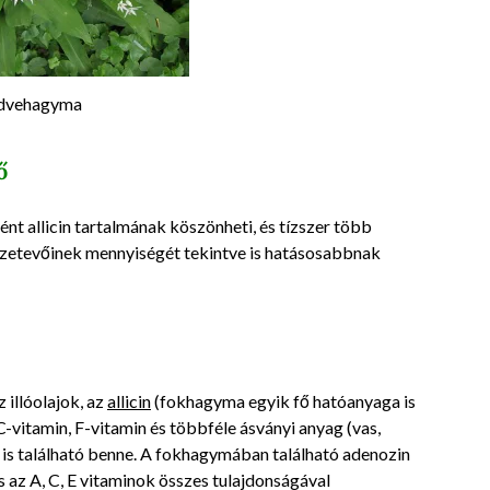
vehagyma
ő
ént allicin tartalmának köszönheti, és tízszer több
sszetevőinek mennyiségét tekintve is hatásosabbnak
 illóolajok, az
allicin
(fokhagyma egyik fő hatóanyaga is
 C-vitamin, F-vitamin és többféle ásványi anyag (vas,
 is található benne. A fokhagymában található adenozin
 az A, C, E vitaminok összes tulajdonságával