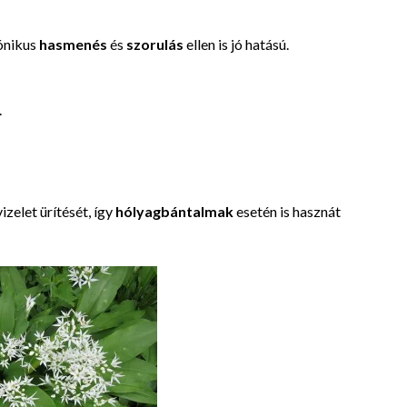
rónikus
hasmenés
és
szorulás
ellen is jó hatású.
.
 vizelet ürítését, így
hólyagbántalmak
esetén is hasznát