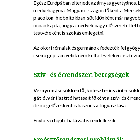
Egész Európában elterjedt az árnyas gyertyános, 
medvehagyma. Magyarországon főként a Mecsekbe
piacokon, bioboltokban, sőt időnként már nagyo
onnan kapta, hogy a medvék nagy előszeretettel f
testvéreként is szokás emlegetni.
Az ókori rómaiak és germánok fedezték fel gyógy
csemegéje, ám velük nem kell a leveleken osztozni,
Szív- és érrendszeri betegségek
Vérnyomáscsökkentő
,
koleszterinszint-csök
gátló
,
vértisztító
hatásait főként a szív- és érr
de megelőzésként is hasznos a fogyasztása.
Enyhe vérhígító hatással is rendelkezik.
Emésztőrendszeri problémák