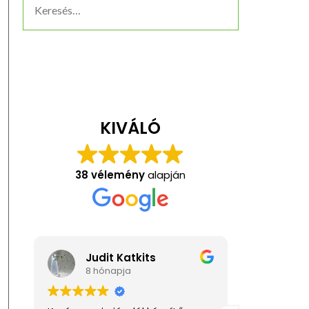
KIVÁLÓ
38 vélemény
alapján
Judit Katkits
Anita Kis
8 hónapja
1 éve