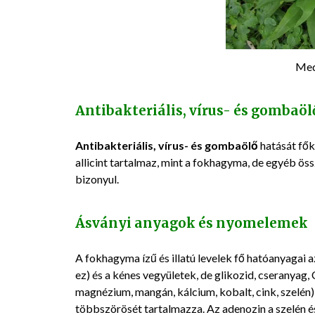
Med
Antibakteriális, vírus- és gombaöl
Antibakteriális, vírus- és gombaölő
hatását fők
allicint tartalmaz, mint a fokhagyma, de egyéb ö
bizonyul.
Ásványi anyagok és nyomelemek
A fokhagyma ízű és illatú levelek fő hatóanyagai az
ez) és a kénes vegyületek, de glikozid, cseranyag,
magnézium, mangán, kálcium, kobalt, cink, szelén)
többszörösét tartalmazza. Az adenozin a szelén és