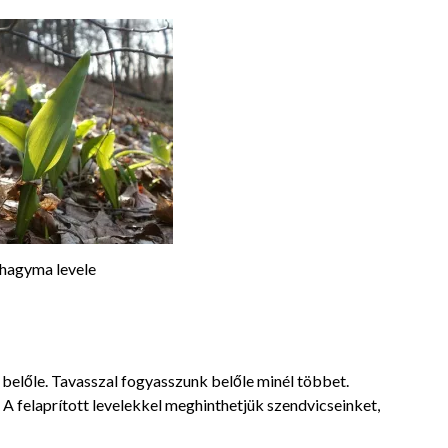
agyma levele
k belőle. Tavasszal fogyasszunk belőle minél többet.
A felaprított levelekkel meghinthetjük szendvicseinket,