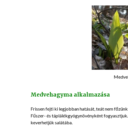
Medveh
Medvehagyma alkalmazása
Frissen fejti ki legjobban hatását, teát nem főzün
Fűszer- és táplálékgyógynövényként fogyasztjuk. 
keverhetjük salátába.