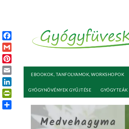
Facebook
Gmail
Pinterest
EBOOKOK, TANFOLYAMOK, WORKSHOPOK
Email
GYÓGYNÖVÉNYEK GYŰJTÉSE
GYÓGYTEÁK
LinkedIn
PrintFriendly
Ossza
meg