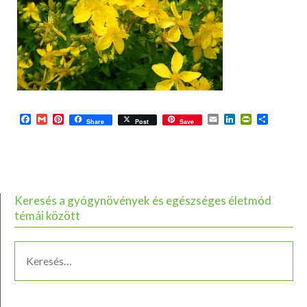
Facebook
Gmail
Pinterest
Email
LinkedIn
PrintFriend
Ossza
Share
Post
Save
meg
Keresés a gyógynövények és egészséges életmód
témái között