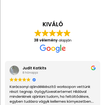
KIVÁLÓ
38 vélemény
alapján
Judit Katkits
8 hónapja
arácsonyi ajándékkészítő worksopon vettünk
Nagy
észt tegnap. GyógyfüvesKertemet Hildával
indenkinek ajánlani tudom, ha feltöltődésre,
gyben tudásra vágyik kellemes környezetben.