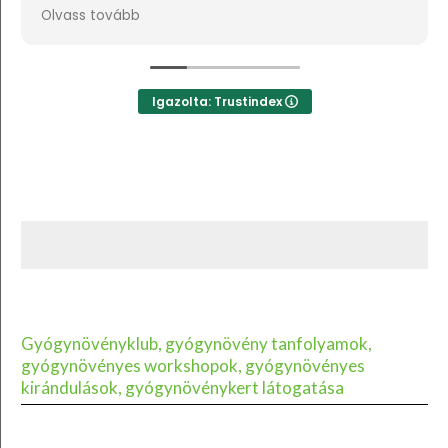
a lehetne sokkal több csillagot adni, akkor azt
lvass tovább
ind adnám.
Igazolta: Trustindex
Gyógynövényklub, gyógynövény tanfolyamok,
gyógynövényes workshopok, gyógynövényes
kirándulások, gyógynövénykert látogatása