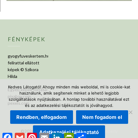
FÉNYKÉPEK
gyogyfuveskertem.hu
felirattal ellátott
képek © Szikora
Hilda
Kedves Látogató! Ahogy minden más weboldal, mi is cookie-kat
Egyéb képek forrása:
használunk, amik segítenek minket a lehető legjobb
pixabay.com,
szolgáltatások nyújtásában. A honlap további használatával ezt
pexels.com
és az adatkezelési tájékoztatót is jóváhagyod.
Rendben, elfogadom
Nem fogadom el
©2026 GyógyfüvesKertem
| Design:
Newspaperly
Adatkezelési tájékoztató
Facebook
Gmail
Pinterest
Email
LinkedIn
PrintFriendly
Ossza
WordPress Theme