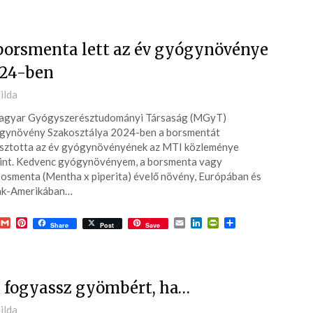
Karácsonyi ajándékk
worksopon vettünk r
tegnap. Gyógyfüve
Hildával mindenkinek
borsmenta lett az év gyógynövénye
tudom, ha feltöltőd
Olvass tovább
24-ben
egyben tudásra vágy
környezetben. Ha le
ted
ilda
több csillagot adni, 
agyar Gyógyszerésztudományi Társaság (MGyT)
mind adnám.
4-
gynövény Szakosztálya 2024-ben a borsmentát
sztotta az év gyógynövényének az MTI közleménye
int. Kedvenc gyógynövényem, a borsmenta vagy
osmenta (Mentha x piperita) évelő növény, Európában és
ak-Amerikában…
acebook
Gmail
Pinterest
Email
LinkedIn
PrintFriendly
Ossza
Share
Post
Save
meg
 fogyassz gyömbért, ha…
ted
ilda