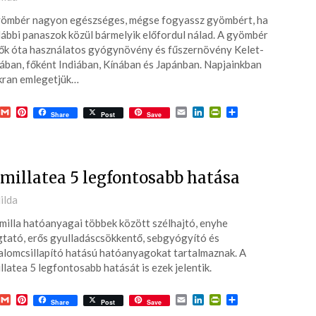
ömbér nagyon egészséges, mégse fogyassz gyömbért, ha
3-
lábbi panaszok közül bármelyik előfordul nálad. A gyömbér
ők óta használatos gyógynövény és fűszernövény Kelet-
ában, főként Indiában, Kínában és Japánban. Napjainkban
kran emlegetjük…
acebook
Gmail
Pinterest
Email
LinkedIn
PrintFriendly
Ossza
Share
Post
Save
meg
millatea 5 legfontosabb hatása
ted
ilda
milla hatóanyagai többek között szélhajtó, enyhe
3-
tató, erős gyulladáscsökkentő, sebgyógyító és
alomcsillapító hatású hatóanyagokat tartalmaznak. A
llatea 5 legfontosabb hatását is ezek jelentik.
acebook
Gmail
Pinterest
Email
LinkedIn
PrintFriendly
Ossza
Share
Post
Save
meg