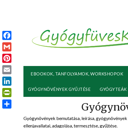
Facebook
Gmail
Pinterest
EBOOKOK, TANFOLYAMOK, WORKSHOPOK
Email
GYÓGYNÖVÉNYEK GYŰJTÉSE
GYÓGYTEÁK
LinkedIn
PrintFriendly
Ossza
Gyógynövények bemutatása, leírása, gyógynövények h
meg
ellenjavallatai, adagolása, termesztése, gyűjtése.