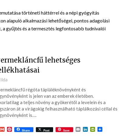
tatása történeti háttérrel és a népi gyógyítás
n alapuló alkalmazási lehetőségei, pontos adagolási
, a gyűjtés és a termesztés legfontosabb tudnivalói
ermekláncfű lehetséges
llékhatásai
ted
ilda
ermekláncfű régóta tápláléknövényként és
4-
ynövényként is jelen van az emberek életében.
orlatilag a teljes növény a gyökerétől a levelein és a
gszáron át a virágokig felhasználható táplálkozási céllal és
Judit Katkit
gynövényként is….
8 hónapja
acebook
Gmail
Pinterest
Email
LinkedIn
PrintFriendly
Ossza
Share
Post
Save
meg