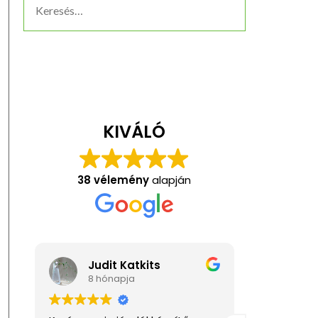
KIVÁLÓ
38 vélemény
alapján
s
Anita Kis
1 éve