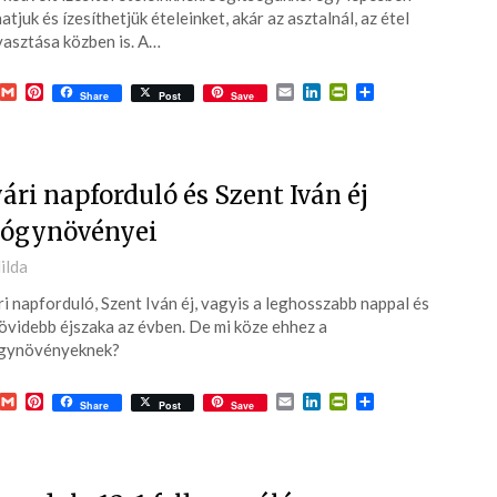
atjuk és ízesíthetjük ételeinket, akár az asztalnál, az étel
asztása közben is. A…
acebook
Gmail
Pinterest
Email
LinkedIn
PrintFriendly
Ossza
Share
Post
Save
meg
ári napforduló és Szent Iván éj
ógynövényei
ted
ilda
i napforduló, Szent Iván éj, vagyis a leghosszabb nappal és
3-
övidebb éjszaka az évben. De mi köze ehhez a
gynövényeknek?
acebook
Gmail
Pinterest
Email
LinkedIn
PrintFriendly
Ossza
Share
Post
Save
meg