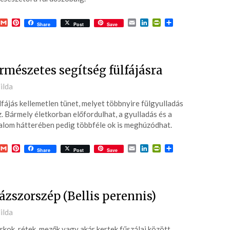
acebook
Gmail
Pinterest
Email
LinkedIn
PrintFriendly
Ossza
Share
Post
Save
meg
rmészetes segítség fülfájásra
ted
ilda
lfájás kellemetlen tünet, melyet többnyire fülgyulladás
3-
. Bármely életkorban előfordulhat, a gyulladás és a
alom hátterében pedig többféle ok is meghúzódhat.
acebook
Gmail
Pinterest
Email
LinkedIn
PrintFriendly
Ossza
Share
Post
Save
meg
ázszorszép (Bellis perennis)
ted
ilda
rkok, rétek, mezők vagy akár kertek fűszálai között