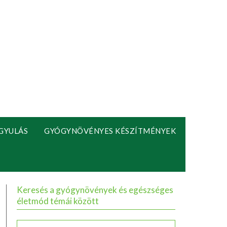
GYULÁS
GYÓGYNÖVÉNYES KÉSZÍTMÉNYEK
Keresés a gyógynövények és egészséges
életmód témái között