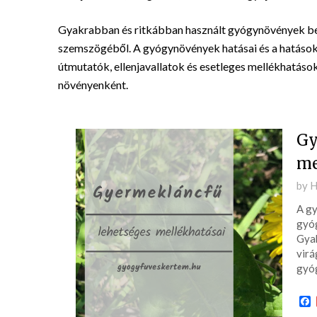
Gyakrabban és ritkábban használt gyógynövények bemu
szemszögéből. A gyógynövények hatásai és a hatásoko
útmutatók, ellenjavallatok és esetleges mellékhatások
növényenként.
Gy
me
Pos
by
H
on
A gy
202
gyóg
02-
Gyak
18
virá
gyó
F