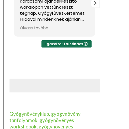
észítő
Nagyon jól éreztem magam.
észt
Sok hasznos információval
sKertemet
gazdagodtam. Köszönöm!
 ajánlani
ésre,
ik kellemes
hetne sokkal
akkor azt
Igazolta: Trustindex
Gyógynövényklub, gyógynövény
tanfolyamok, gyógynövényes
workshopok, gyógynövényes