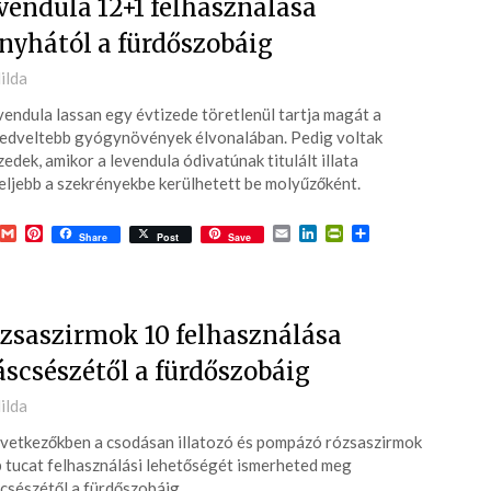
vendula 12+1 felhasználása
nyhától a fürdőszobáig
ted
ilda
vendula lassan egy évtizede töretlenül tartja magát a
3-
edveltebb gyógynövények élvonalában. Pedig voltak
zedek, amikor a levendula ódivatúnak titulált illata
eljebb a szekrényekbe kerülhetett be molyűzőként.
acebook
Gmail
Pinterest
Email
LinkedIn
PrintFriendly
Ossza
Share
Post
Save
meg
zsaszirmok 10 felhasználása
áscsészétől a fürdőszobáig
ted
ilda
vetkezőkben a csodásan illatozó és pompázó rózsaszirmok
3-
 tucat felhasználási lehetőségét ismerheted meg
csészétől a fürdőszobáig.