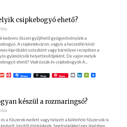
lyik csipkebogyó ehető?
ted
ilda
k kedvenc ősszel gyűjthető gyógynövényünk a
3-
kebogyó. A csipkelekváron, vagyis a hecsedlin kívül
mes kipróbálni szószként vagy bármilyen receptben a
ós gyümölcsök helyettesítőjeként. De vajon melyik
kebogyó ehető? Vadrózsák és csipkebogyók A…
acebook
Gmail
Pinterest
Email
LinkedIn
PrintFriendly
Ossza
Share
Post
Save
meg
gyan készül a rozmaringsó?
ted
ilda
 és a fűszerek mellett vagy helyett a különféle fűszersók is
3-
 kedvelt ízesítői ételeinknek. Segítségükkel egy lépésben