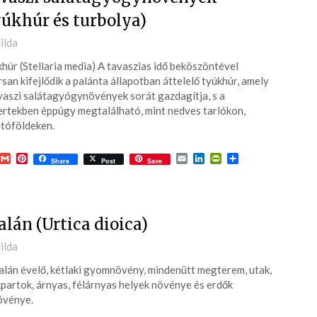
yúkhúr és turbolya)
ted
ilda
húr (Stellaria media) A tavaszias idő beköszöntével
6-
san kifejlődik a palánta állapotban áttelelő tyúkhúr, amely
vaszi salátagyógynövények sorát gazdagítja, s a
ertekben éppúgy megtalálható, mint nedves tarlókon,
tóföldeken.
acebook
Gmail
Pinterest
Email
LinkedIn
PrintFriendly
Ossza
Share
Post
Save
meg
alán (Urtica dioica)
ted
ilda
alán évelő, kétlaki gyomnövény, mindenütt megterem, utak,
6-
partok, árnyas, félárnyas helyek növénye és erdők
övénye.