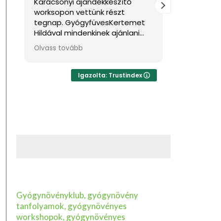
Karácsonyi ajándékkészítő
Nagyon jó
worksopon vettünk részt
Sok haszno
tegnap. GyógyfüvesKertemet
Hildával mindenkinek ajánlani
tudom, ha feltöltődésre,
Olvass tovább
egyben tudásra vágyik kellemes
környezetben. Ha lehetne sokkal
több csillagot adni, akkor azt
Igazolta: Trustindex
mind adnám.
Gyógynövényklub, gyógynövény
tanfolyamok, gyógynövényes
workshopok, gyógynövényes