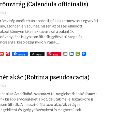
römvirág (Calendula officinalis)
ted
ilda
römvirág mediterrán eredetű, nálunk termesztett egynyári
6-
ny, azonban elvadulhat, hiszen az ősszel elhullott
kból könnyen kikelnek tavasszal a palánták.
növényként is gyakran ültetik gyönyörű sárga és
ncssárga, késő őszig nyíló virágai…
acebook
Gmail
Pinterest
Email
LinkedIn
PrintFriendly
Ossza
Share
Post
Save
meg
hér akác (Robinia pseudoacacia)
ted
ilda
hér akác Amerikából származó fa, meglehetősen közismert.
6-
nk kisebb erdőségeket alkot, de utak mellé, házak köré is
esen ültetik. A messziről illatozó akácfák virágai
egelőként és gyógynövényként is megbecsültek.