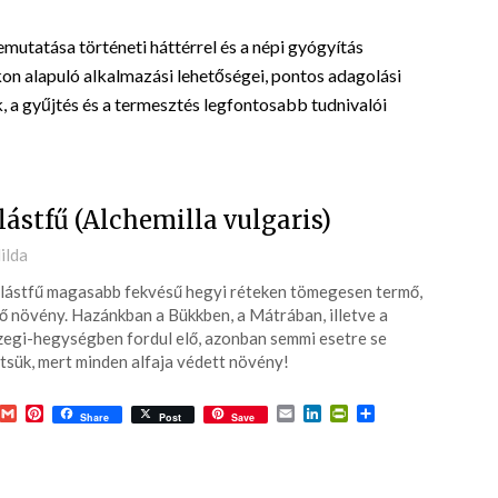
tatása történeti háttérrel és a népi gyógyítás
n alapuló alkalmazási lehetőségei, pontos adagolási
, a gyűjtés és a termesztés legfontosabb tudnivalói
lástfű (Alchemilla vulgaris)
ted
ilda
lástfű magasabb fekvésű hegyi réteken tömegesen termő,
6-
ő növény. Hazánkban a Bükkben, a Mátrában, illetve a
egi-hegységben fordul elő, azonban semmi esetre se
tsük, mert minden alfaja védett növény!
acebook
Gmail
Pinterest
Email
LinkedIn
PrintFriendly
Ossza
Share
Post
Save
meg