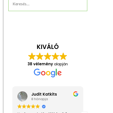
KIVÁLÓ
38 vélemény
alapján
Judit Katkits
Ani
8 hónapja
1 év