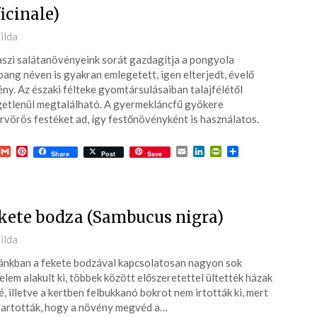
ficinale)
ted
ilda
szi salátanövényeink sorát gazdagítja a pongyola
6-
pang néven is gyakran emlegetett, igen elterjedt, évelő
ny. Az északi félteke gyomtársulásaiban talajfélétől
etlenül megtalálható. A gyermekláncfű gyökere
rvörös festéket ad, így festőnövényként is használatos.
acebook
Gmail
Pinterest
Email
LinkedIn
PrintFriendly
Ossza
Share
Post
Save
meg
kete bodza (Sambucus nigra)
ted
ilda
nkban a fekete bodzával kapcsolatosan nagyon sok
6-
elem alakult ki, többek között előszeretettel ültették házak
é, illetve a kertben felbukkanó bokrot nem irtották ki, mert
tartották, hogy a növény megvéd a…