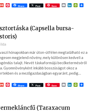
acebook
Gmail
Pinterest
Email
LinkedIn
PrintFriendly
Ossza
Share
Post
Save
meg
sztortáska (Capsella bursa-
storis)
ted
ilda
vaszi hónapokban már úton-útfélen megtalálható ez a
6-
gesen megjelenő növény, mely különösen kedveli a
ogéndús talajt. Nevét táskaformájú becőketerméséről
a. Gyomnövényként inkább bosszúságot okoz a
ertekben és a mezőgazdaságban egyaránt, pedig…
acebook
Gmail
Pinterest
Email
LinkedIn
PrintFriendly
Ossza
Share
Post
Save
meg
ermekláncfű (Taraxacum