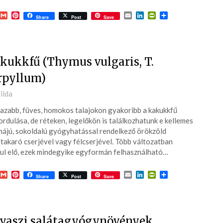
acebook
Gmail
Pinterest
Email
LinkedIn
PrintFriendly
Ossza
Share
Post
Save
meg
kukkfű (Thymus vulgaris, T.
rpyllum)
ted
ilda
azabb, füves, homokos talajokon gyakoribb a kakukkfű
6-
ordulása, de réteken, legelőkön is találkozhatunk e kellemes
ájú, sokoldalú gyógyhatással rendelkező örökzöld
jtakaró cserjével vagy félcserjével. Több változatban
ul elő, ezek mindegyike egyformán felhasználható…
acebook
Gmail
Pinterest
Email
LinkedIn
PrintFriendly
Ossza
Share
Post
Save
meg
vaszi salátagyógynövények