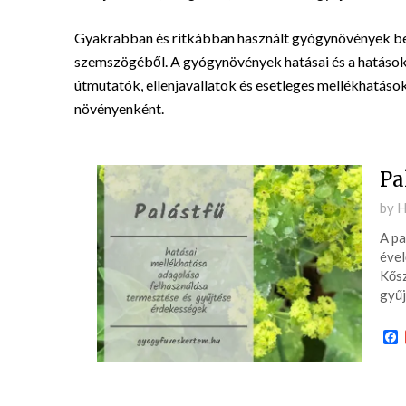
Gyakrabban és ritkábban használt gyógynövények bemu
szemszögéből. A gyógynövények hatásai és a hatásoko
útmutatók, ellenjavallatok és esetleges mellékhatások
növényenként.
Pa
Pos
by
H
on
A pa
201
ével
04-
Kősz
22
gyűj
F