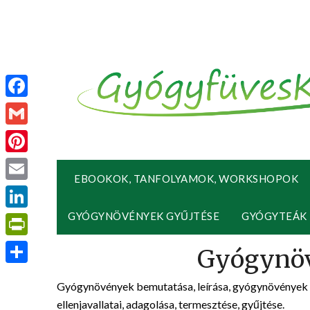
Facebook
Gmail
Pinterest
EBOOKOK, TANFOLYAMOK, WORKSHOPOK
Email
GYÓGYNÖVÉNYEK GYŰJTÉSE
GYÓGYTEÁK
LinkedIn
PrintFriendly
Ossza
Gyógynövények bemutatása, leírása, gyógynövények h
meg
ellenjavallatai, adagolása, termesztése, gyűjtése.