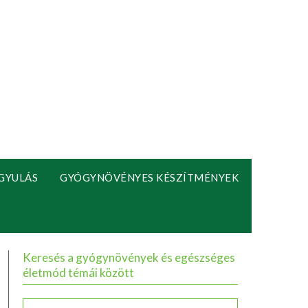
GYULÁS
GYÓGYNÖVÉNYES KÉSZÍTMÉNYEK
Keresés a gyógynövények és egészséges
életmód témái között