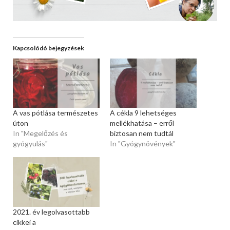
Kapcsolódó bejegyzések
A vas pótlása természetes
A cékla 9 lehetséges
úton
mellékhatása – erről
In "Megelőzés és
biztosan nem tudtál
gyógyulás"
In "Gyógynövények"
2021. év legolvasottabb
cikkei a