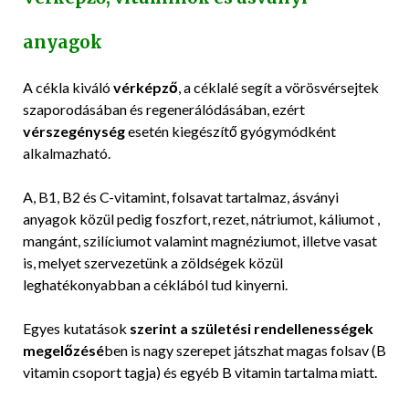
anyagok
A cékla kiváló
vérképző
, a céklalé segít a vörösvérsejtek
szaporodásában és regenerálódásában, ezért
vérszegénység
esetén kiegészítő gyógymódként
alkalmazható.
A, B1, B2 és C-vitamint, folsavat tartalmaz, ásványi
anyagok közül pedig foszfort, rezet, nátriumot, káliumot ,
mangánt, szilíciumot valamint magnéziumot, illetve vasat
is, melyet szervezetünk a zöldségek közül
leghatékonyabban a céklából tud kinyerni.
Egyes kutatások
szerint a születési rendellenességek
megelőzésé
ben is nagy szerepet játszhat magas folsav (B
vitamin csoport tagja) és egyéb B vitamin tartalma miatt.