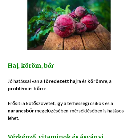
Haj, köröm, bőr
Jó hatással van a
töredezett haj
ra és
köröm
re, a
problémás bőr
re.
Erősíti a kötőszövetet, így a terhességi csíkok és a
narancsbőr
megelőzésében, mérséklésében is hatásos
lehet.
Vérképző, vitaminok és ásványi