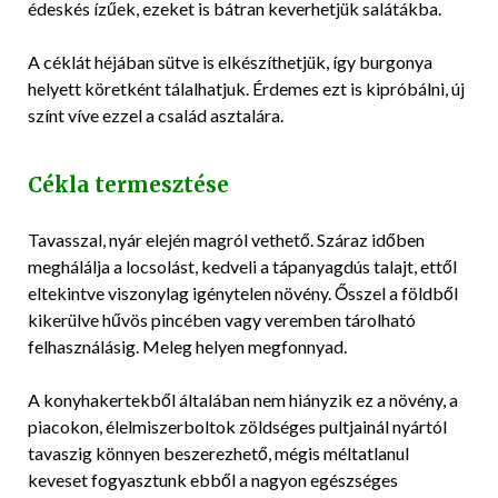
édeskés ízűek, ezeket is bátran keverhetjük salátákba.
A céklát héjában sütve is elkészíthetjük, így burgonya
helyett köretként tálalhatjuk. Érdemes ezt is kipróbálni, új
színt víve ezzel a család asztalára.
Cékla termesztése
Tavasszal, nyár elején magról vethető. Száraz időben
meghálálja a locsolást, kedveli a tápanyagdús talajt, ettől
eltekintve viszonylag igénytelen növény. Ősszel a földből
kikerülve hűvös pincében vagy veremben tárolható
felhasználásig. Meleg helyen megfonnyad.
A konyhakertekből általában nem hiányzik ez a növény, a
piacokon, élelmiszerboltok zöldséges pultjainál nyártól
tavaszig könnyen beszerezhető, mégis méltatlanul
keveset fogyasztunk ebből a nagyon egészséges