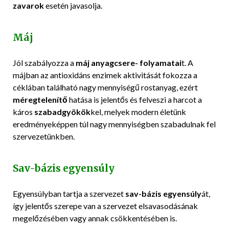
zavarok
esetén javasolja.
Máj
Jól szabályozza a
máj anyagcsere- folyamatai
t. A
májban az antioxidáns enzimek aktivitását fokozza a
céklában található nagy mennyiségű rostanyag, ezért
méregtelenítő
hatása is jelentős és felveszi a harcot a
káros
szabadgyökök
kel, melyek modern életünk
eredményeképpen túl nagy mennyiségben szabadulnak fel
szervezetünkben.
Sav-bázis egyensúly
Egyensúlyban tartja a szervezet
sav-bázis egyensúly
át,
így jelentős szerepe van a szervezet elsavasodásának
megelőzésében vagy annak csökkentésében is.