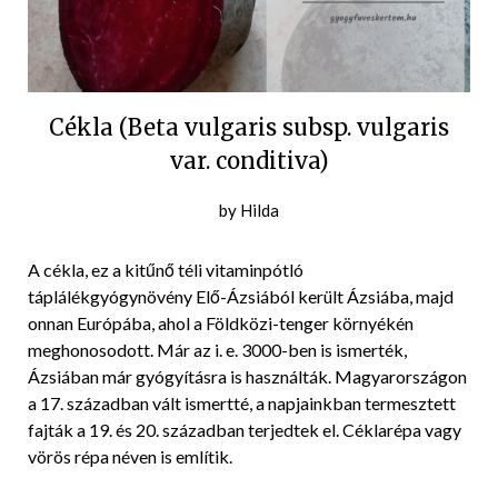
Cékla (Beta vulgaris subsp. vulgaris
var. conditiva)
Posted
by
Hilda
on
2016-
A cékla, ez a kitűnő téli vitaminpótló
06-
táplálékgyógynövény Elő-Ázsiából került Ázsiába, majd
10
onnan Európába, ahol a Földközi-tenger környékén
meghonosodott. Már az i. e. 3000-ben is ismerték,
Ázsiában már gyógyításra is használták. Magyarországon
a 17. században vált ismertté, a napjainkban termesztett
fajták a 19. és 20. században terjedtek el. Céklarépa vagy
vörös répa néven is említik.