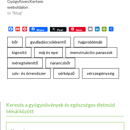
GyógyfüvesKertem
weboldalon
In "Blog"
Facebook
Gmail
Pinterest
Email
LinkedIn
PrintFriend
Ossza
Share
Post
Save
meg
bőr
gyulladáscsökkentő
hajproblémák
lúgosító
máj és epe
menstruációs panaszok
méregtelenítő
narancsbőr
szív- és érrendszer
vérképző
vérszegénység
Keresés a gyógynövények és egészséges életmód
témái között