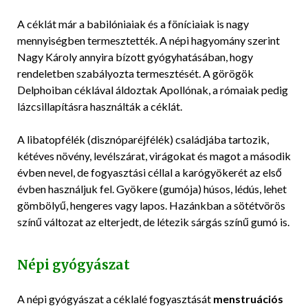
A céklát már a babilóniaiak és a föníciaiak is nagy
mennyiségben termesztették. A népi hagyomány szerint
Nagy Károly annyira bízott gyógyhatásában, hogy
rendeletben szabályozta termesztését. A görögök
Delphoiban céklával áldoztak Apollónak, a rómaiak pedig
lázcsillapításra használták a céklát.
A libatopfélék (disznóparéjfélék) családjába tartozik,
kétéves növény, levélszárat, virágokat és magot a második
évben nevel, de fogyasztási céllal a karógyökerét az első
évben használjuk fel. Gyökere (gumója) húsos, lédús, lehet
gömbölyű, hengeres vagy lapos. Hazánkban a sötétvörös
színű változat az elterjedt, de létezik sárgás színű gumó is.
Népi gyógyászat
A népi gyógyászat a céklalé fogyasztását
menstruációs