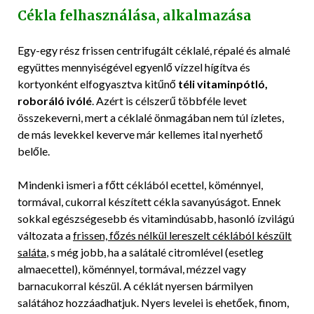
Cékla felhasználása, alkalmazása
Egy-egy rész frissen centrifugált céklalé, répalé és almalé
együttes mennyiségével egyenlő vízzel hígítva és
kortyonként elfogyasztva kitűnő
téli vitaminpótló,
roboráló ivólé
. Azért is célszerű többféle levet
összekeverni, mert a céklalé önmagában nem túl ízletes,
de más levekkel keverve már kellemes ital nyerhető
belőle.
Mindenki ismeri a főtt céklából ecettel, köménnyel,
tormával, cukorral készített cékla savanyúságot. Ennek
sokkal egészségesebb és vitamindúsabb, hasonló ízvilágú
változata a
frissen, főzés nélkül lereszelt céklából készült
saláta
, s még jobb, ha a salátalé citromlével (esetleg
almaecettel), köménnyel, tormával, mézzel vagy
barnacukorral készül. A céklát nyersen bármilyen
salátához hozzáadhatjuk. Nyers levelei is ehetőek, finom,