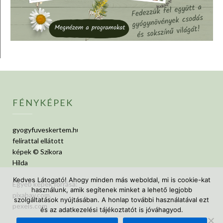
FÉNYKÉPEK
gyogyfuveskertem.hu
felirattal ellátott
képek © Szikora
Hilda
Kedves Látogató! Ahogy minden más weboldal, mi is cookie-kat
Egyéb képek forrása:
használunk, amik segítenek minket a lehető legjobb
pixabay.com,
szolgáltatások nyújtásában. A honlap további használatával ezt
pexels.com
és az adatkezelési tájékoztatót is jóváhagyod.