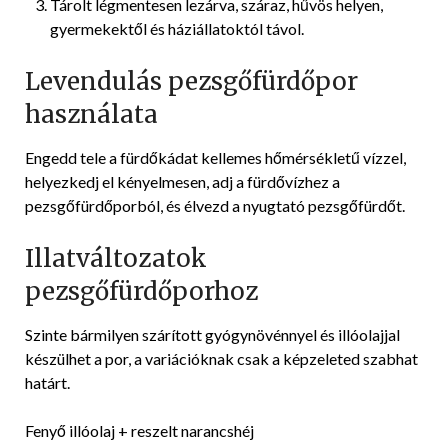
Tárolt légmentesen lezárva, száraz, hűvös helyen,
gyermekektől és háziállatoktól távol.
Levendulás pezsgőfürdőpor
használata
Engedd tele a fürdőkádat kellemes hőmérsékletű vízzel,
helyezkedj el kényelmesen, adj a fürdővízhez a
pezsgőfürdőporból, és élvezd a nyugtató pezsgőfürdőt.
Illatváltozatok
pezsgőfürdőporhoz
Szinte bármilyen szárított gyógynövénnyel és illóolajjal
készülhet a por, a variációknak csak a képzeleted szabhat
határt.
Fenyő illóolaj + reszelt narancshéj