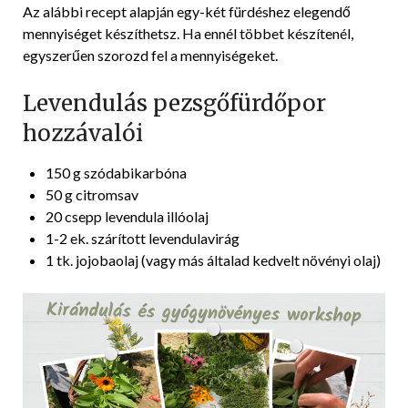
Az alábbi recept alapján egy-két fürdéshez elegendő
mennyiséget készíthetsz. Ha ennél többet készítenél,
egyszerűen szorozd fel a mennyiségeket.
Levendulás pezsgőfürdőpor
hozzávalói
150 g szódabikarbóna
50 g citromsav
20 csepp levendula illóolaj
1-2 ek. szárított levendulavirág
1 tk. jojobaolaj (vagy más általad kedvelt növényi olaj)