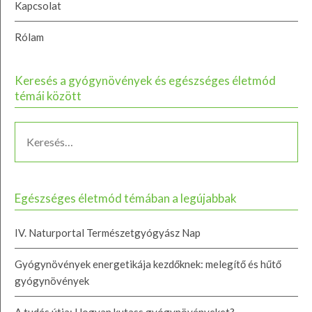
Kapcsolat
Rólam
Keresés a gyógynövények és egészséges életmód
témái között
Egészséges életmód témában a legújabbak
IV. Naturportal Természetgyógyász Nap
Gyógynövények energetikája kezdőknek: melegítő és hűtő
gyógynövények
A tudás útja: Hogyan kutass gyógynövényeket?