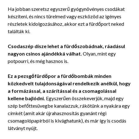
Ha jobban szeretsz egyszerű gyógynövényes csodákat
készíteni, és nincs türelmed vagy eszközöd az igényes
részletek kidolgozásához, akkor ezt a fürdőport neked
találták ki.
Csodaszép dísze lehet a fürdőszobádnak, ráadásul
nagyon csinos ajándékká válhat.
Olyan, mint egy
potpourri, és még hasznos is.
Ez a pezsgőfürdőpor a fürdőbombák minden
közkedvelt tulajdonságával rendelkezik anélkül, hogy
a formázással, a szárítással és a csomagolással
kellene bajlódni.
Egyszerűen összekeverjük, majd egy
szép befőttesüvegbe kanalazzuk, rákötünk a nyakára egy
címkét (amit akár újrahasznosítás gyanánt régi
csomagolópapírból is kivághatunk), és már így is csodás
látványt nyújt.