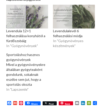
Levendula 12+1
Levendulalevél 6
felhasználása konyhától a
felhasználási módja
fürdőszobáig
In "Gyógynövényes
In "Gyógynövények"
készítmények"
Sportoláshoz hasznos
gyógynövények
Mivel a gyógynövényekre
általában gyógyteaként
gondolunk, sokaknak
eszébe sem jut, hogy a
sportolás okozta
kellemetlenségek
In "Lapszemle"
megelőzésére vagy
kezelésére is hasznosak
Facebook
Gmail
Pinterest
Email
LinkedIn
PrintFriend
Ossza
lehetnek a
Share
Post
Save
meg
gyógynövények. Pedig a