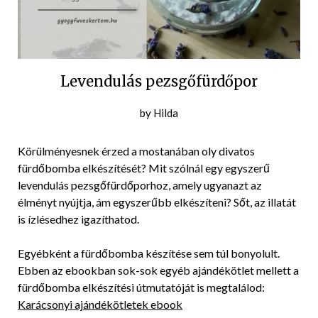
Levendulás pezsgőfürdőpor
Posted
by
Hilda
on
2021-
Körülményesnek érzed a mostanában oly divatos
11-
fürdőbomba elkészítését? Mit szólnál egy egyszerű
29
levendulás pezsgőfürdőporhoz, amely ugyanazt az
élményt nyújtja, ám egyszerűbb elkészíteni? Sőt, az illatát
is ízlésedhez igazíthatod.
Egyébként a fürdőbomba készítése sem túl bonyolult.
Ebben az ebookban sok-sok egyéb ajándékötlet mellett a
fürdőbomba elkészítési útmutatóját is megtalálod:
Karácsonyi ajándékötletek ebook