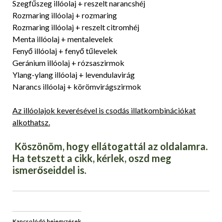
Szegfűszeg illóolaj + reszelt narancshéj
Rozmaring illóolaj + rozmaring
Rozmaring illóolaj + reszelt citromhéj
Menta illóolaj + mentalevelek
Fenyő illóolaj + fenyő tűlevelek
Geránium illóolaj + rózsaszirmok
Ylang-ylang illóolaj + levendulavirág
Narancs illóolaj + körömvirágszirmok
Az illóolajok keverésével is cso
dás illatkombinációkat
alkothatsz.
Köszönöm, hogy ellátogattál az oldalamra.
Ha tetszett a cikk, kérlek, oszd meg
ismerőseiddel is.
Kapcsolódó bejegyzések