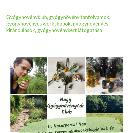
Gyógynövényklub, gyógynövény tanfolyamok,
gyógynövényes workshopok, gyógynövényes
kirándulások, gyógynövénykert látogatása