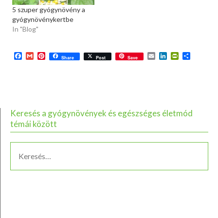
mondjuk, hogy chai, még
5 szuper gyógynövény a
véletlenül se gondoljunk
gyógynövénykertbe
egy csésze gőzölgő
In "Blog"
fekete…
Facebook
Gmail
Pinterest
Email
LinkedIn
PrintFriend
Ossza
Share
Post
Save
meg
Keresés a gyógynövények és egészséges életmód
témái között