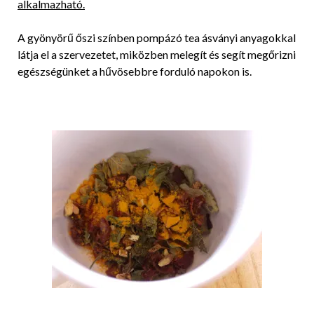
alkalmazható.
A gyönyörű őszi színben pompázó tea ásványi anyagokkal
látja el a szervezetet, miközben melegít és segít megőrizni
egészségünket a hűvösebbre forduló napokon is.