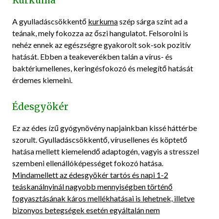
Kurkuma
A gyulladáscsökkentő
kurkuma
szép sárga színt ad a
teának, mely fokozza az őszi hangulatot. Felsorolni is
nehéz ennek az egészségre gyakorolt sok-sok pozitív
hatását. Ebben a teakeverékben talán a vírus- és
baktériumellenes, keringésfokozó és melegítő hatását
érdemes kiemelni.
Édesgyökér
Ez az édes ízű gyógynövény napjainkban kissé háttérbe
szorult. Gyulladáscsökkentő, vírusellenes és köptető
hatása mellett kiemelendő adaptogén, vagyis a stresszel
szembeni ellenállóképességet fokozó hatása.
Mindamellett az édesgyökér tartós és napi 1-2
teáskanálnyinál nagyobb mennyiségben történő
fogyasztásának káros mellékhatásai is lehetnek, illetve
bizonyos betegségek esetén egyáltalán nem