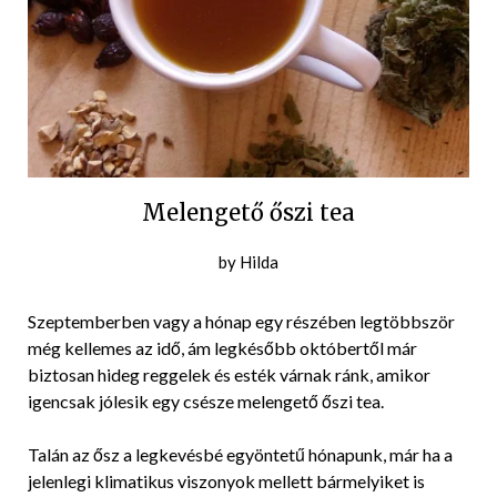
Melengető őszi tea
Posted
by
Hilda
on
2018-
Szeptemberben vagy a hónap egy részében legtöbbször
10-
még kellemes az idő, ám legkésőbb októbertől már
04
biztosan hideg reggelek és esték várnak ránk, amikor
igencsak jólesik egy csésze melengető őszi tea.
Talán az ősz a legkevésbé egyöntetű hónapunk, már ha a
jelenlegi klimatikus viszonyok mellett bármelyiket is