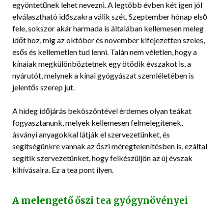
egyöntetűnek lehet nevezni. A legtöbb évben két igen jól
elválasztható időszakra válik szét. Szeptember hónap első
fele, sokszor akár harmada is általában kellemesen meleg
időt hoz, míg az október és november kifejezetten szeles,
esős és kellemetlen tud lenni. Talán nem véletlen, hogy a
kínaiak megkülönböztetnek egy ötödik évszakot is, a
nyárutót, melynek a kínai gyógyászat szemléletében is
jelentős szerep jut.
A hideg időjárás beköszöntével érdemes olyan teákat
fogyasztanunk, melyek kellemesen felmelegítenek,
ásványi anyagokkal látják el szervezetünket, és
segítségünkre vannak az őszi méregtelenítésben is, ezáltal
segítik szervezetünket, hogy felkészüljön az új évszak
kihívásaira. Ez a tea pont ilyen.
A melengető őszi tea gyógynövényei