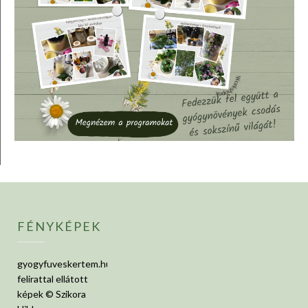
FÉNYKÉPEK
gyogyfuveskertem.hu
felirattal ellátott
képek © Szikora