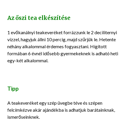
Az őszi tea elkészítése
1 evőkanálnyi teakeveréket forrázzunk le 2 deciliternyi
vízzel, hagyjuk állni 10 percig, majd szűrjük le. Hetente
néhány alkalommal érdemes fogyasztani. Hígított
formában 6 évnél idősebb gyermekeknek is adható heti
egy-két alkalommal.
Tipp
A teakeveréket egy szép üvegbe téve és szépen
felcímkézve akár ajándékba is adhatjuk barátainknak,
ismerőseinknek.