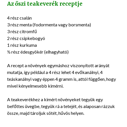
Az őszi teakeverék receptje
4 rész csalán
3 rész menta (fodormenta vagy borsmenta)
3 rész citromfű
2 rész csipkebogyó
1 rész kurkuma
½ rész édesgyökér (elhagyható)
A recept a növények egymáshoz viszonyított arányát
mutatja, így például a 4 rész lehet 4 evőkanálnyi, 4
teáskanálnyi vagy éppen 4 gramm is, attól függően, hogy
mivel kényelmesebb kimérni.
A teakeverékhez a kimért növényeket tegyük egy
befőttes üvegbe, tegyük rá a tetejét, és alaposan rázzuk
össze, majd tároljuk sötét, hűvös helyen.