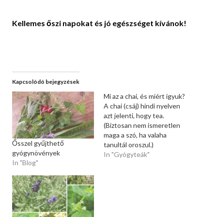
Kellemes őszi napokat és jó egészséget kívánok!
Kapcsolódó bejegyzések
Mi az a chai, és miért igyuk?
A chai (csáj) hindi nyelven
azt jelenti, hogy tea.
(Biztosan nem ismeretlen
maga a szó, ha valaha
Ősszel gyűjthető
tanultál oroszul.)
gyógynövények
Különleges ízvilága és
In "Gyógyteák"
In "Blog"
egészségügyi hatásai
egyaránt figyelemre
méltóak, így nem is lehet
kérdés, hogy beiktassuk-e
a mindennapjainkba.
Mindamellett, ha azt