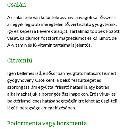
Csalán
A csalán tele van különféle ásványi anyagokkal, ősszel is
az egyik legjobb méregtelenítő, vértisztító gyógyteánk,
így ez képezi a keverék alapját. Tartalmaz többek között
vasat, kalciumot, foszfort, magnéziumot és káliumot, de
A-vitamin és K-vitamin tartalma is jelentős.
Citromfű
Igen kellemes ízű, elsősorban nyugtató hatásáról ismert
gyógynövény. Csökkenti a belső feszültséget és
szorongást, ám egyúttal frissítő hatású is, így bátran
alkalmazhatjuk a borongós őszi napokon. Erős vírus- és
baktériumellenes hatása segítségünkre lehet az őszi-téli
légúti betegségek megelőzésében.
Fodormenta vagy borsmenta